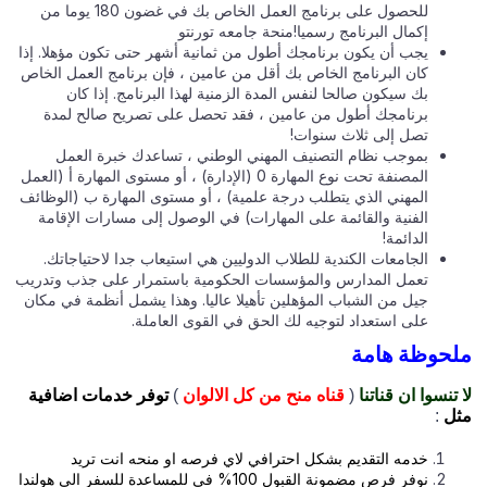
للحصول على برنامج العمل الخاص بك في غضون 180 يوما من
إكمال البرنامج رسميا!منحة جامعه تورنتو
يجب أن يكون برنامجك أطول من ثمانية أشهر حتى تكون مؤهلا. إذا
كان البرنامج الخاص بك أقل من عامين ، فإن برنامج العمل الخاص
بك سيكون صالحا لنفس المدة الزمنية لهذا البرنامج. إذا كان
برنامجك أطول من عامين ، فقد تحصل على تصريح صالح لمدة
تصل إلى ثلاث سنوات!
بموجب نظام التصنيف المهني الوطني ، تساعدك خبرة العمل
المصنفة تحت نوع المهارة 0 (الإدارة) ، أو مستوى المهارة أ (العمل
المهني الذي يتطلب درجة علمية) ، أو مستوى المهارة ب (الوظائف
الفنية والقائمة على المهارات) في الوصول إلى مسارات الإقامة
الدائمة!
الجامعات الكندية للطلاب الدوليين هي استيعاب جدا لاحتياجاتك.
تعمل المدارس والمؤسسات الحكومية باستمرار على جذب وتدريب
جيل من الشباب المؤهلين تأهيلا عاليا. وهذا يشمل أنظمة في مكان
على استعداد لتوجيه لك الحق في القوى العاملة.
حوظة هامة
تنسوا ان قناتنا
(
قناه منح من كل الالوان
)
توفر خدمات اضافية
ل
:
خدمه التقديم بشكل احترافي لاي فرصه او منحه انت تريد
نوفر فرص مضمونة القبول 100% في للمساعدة للسفر الي هولندا