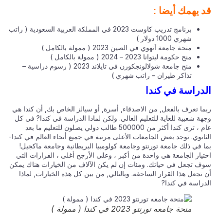
 يهمك أيضا :
برنامج تدريب كاوست 2023 في المملكة العربية السعودية ( راتب
شهري 1000 دولار )
منحة جامعة آنهوي في الصين 2023 ( ممولة بالكامل )
منح حكومة ليتوانا 2023 – 2024 ( ممولة بالكامل )
منح جامعة شولالونجكورن في تايلاند 2023 ( رسوم دراسية –
تذاكر طيران – راتب شهري )
دراسة في كندا
ما تعرف بالفعل, من الاصدقاء, أسرة, أو سيالز الخاص بك, أن كندا هي
هة شعبية للغاية للتعليم العالي. ولكن لماذا الدراسة في كندا? في كل
عام ، ترى كندا أكثر من 500000 طالب دولي يصلون للتعليم ما بعد
ثانوي. توجد بعض الجامعات الأعلى مرتبة في جميع أنحاء العالم في كندا-
ا في ذلك جامعة تورنتو وجامعة كولومبيا البريطانية وجامعة ماكجيل!
تيار الجامعة هي واحدة من أكبر ، وعلى الأرجح أغلى ، القرارات التي
ف تجعل في حياتك. ومئات إن لم يكن الآلاف من الخيارات هناك يمكن
تجعل هذا القرار الساحقة. وبالتالي, من بين كل هذه الخيارات, لماذا
دراسة في كندا?
منحة جامعه تورنتو 2023 في كندا ( ممولة )