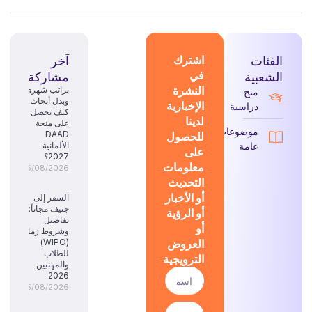
الفئات
اشترك
آخر
في
الشعبية
مشاركة
النشرة
براتب شهري
منح
وبدل أبحاث:
الإخبارية
دراسية
كيف تحصل
لدينا
على منحة
موضوعات
للحصول
DAAD
عامة
الألمانية
على
2027؟
معلومات
05/08/2026
التحديث
أو الأخبار
السفر إلى
جنيف مجاناً:
أو الرؤية
تفاصيل
أو
وشروط زمالة
العروض
(WIPO)
للطلاب
الترويجية
والمهنيين
2026.
05/08/2026