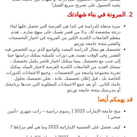
يشبه الحصول على تصريح سريع للعمل!
ميزة مذهلة للدراسة في كندا هي الفرصة التي تحصل عليها لبناء
درجة مخصصة لك. بدلا من قصر نفسك على منهج صارم ، تقدم
معظم الجامعات الكندية الكثير من المرونة في اختيار التخصصات
والقصر.منحة جامعه تورنتو
تخصصك هو مجال الدراسة المحدد والواسع الذي تريد التخصص فيه.
القصر, وفى الوقت نفسه, هي دورات تكميلية يمكنك دراستها جنبا
إلى جنب مع تخصصك. بينما يمكنك اختيار قاصر يكمل تخصصك ،
تمنحك العديد من الجامعات الكندية الفرصة لاختبار المياه. يمكنك
تجربة مجموعة واسعة من التخصصات ، وجمع الاعتمادات للدورات
الخاصة بك ، قبل إعلان تخصصك. عادة ، تعلن تخصصك بحلول
عامك الثاني ، أو بعد جمع الاعتمادات المطلوبة التي حددها برنامجك
أو مدرستك.منحة جامعه تورنتو
 يهمكم أيضا
منح جامعة الإمارات 2023 ( رسوم دراسية – راتب شهري -تأمين
صحي )
كيف تحصل على الجنسية الإماراتية 2023 وما هي أهم مزاياها ؟