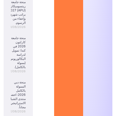
منحة جامعة
ريتسوميكان
(APU) 2027:
براتب شهري
وإعفاء من
الرسوم.
03/08/2026
منحة جامعة
كارلتون
2026 في
كندا: تمويل
لدراسة
البكالوريوس
(ممولة
بالكامل).
02/08/2026
منحة دبي
الممولة
بالكامل
2026: احضر
منتدى الشباب
الاستراتيجي
مجاناً.
02/08/2026