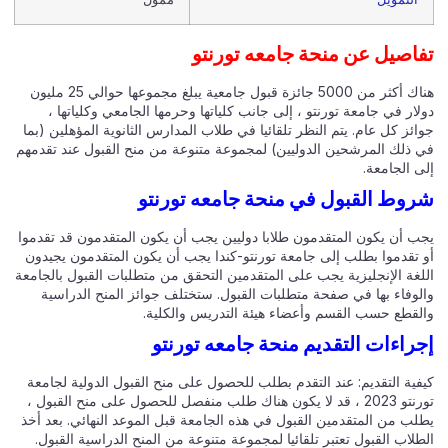
اصيل عن منحة جامعه تورنتو
هناك أكثر من 5000 جائزة قبول جامعية يبلغ مجموعها حوالي 25 مليون
ار في جامعة تورنتو ، إلى جانب كلياتها وحرمها الجامعي وكلياتها ،
ئز كل عام. يتم النظر تلقائيا في طلاب المدارس الثانوية المؤهلين (بما
 ذلك المرشحين الدوليين) لمجموعة متنوعة من منح القبول عند تقدمهم
 الجامعة.
وط القبول في منحة جامعه تورنتو
ب أن يكون المتقدمون طلابا دوليين يجب أن يكون المتقدمون قد تقدموا
 تقدموا بطلب إلى جامعة تورنتو-كندا يجب أن يكون المتقدمون يجيدون
لغة الإنجليزية يجب على المتقدمين التحقق من متطلبات القبول بالجامعة
لوفاء بها في صفحة متطلبات القبول. ستختلف جوائز المنح الدراسية
لقطع حسب القسم وأعضاء هيئة التدريس والكلية.
راءات التقديم منحة جامعه تورنتو
فية التقديم: عند التقدم بطلب للحصول على منح القبول الدولية لجامعة
تورنتو 2023 ، قد لا يكون هناك طلب منفصل للحصول على منح القبول ،
لب من المتقدمين القبول في هذه الجامعة قبل الموعد النهائي. بعد أخذ
لاب القبول تعتبر تلقائيا لمجموعة متنوعة من المنح الدراسية القبول.