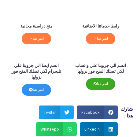
رابط خدماتنا الاضافية
منح دراسية مجانية
انقر هنا
انقر هنا
انضم الي جروبنا علي واتساب
انضم ايضا الي جروبنا علي
لكي تصلك المنح فور نزولها
تليجرام لكي تصلك المنح فور
نزولها
انقر هنا
انقر هنا
رك
Twitter
Facebook
 :
WhatsApp
LinkedIn