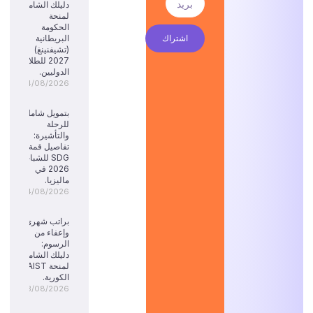
دليلك الشامل
لمنحة
الحكومة
اشتراك
البريطانية
(تشيفنينغ)
2027 للطلاب
الدوليين.
04/08/2026
بتمويل شامل
للرحلة
والتأشيرة:
تفاصيل قمة
SDG للشباب
2026 في
ماليزيا.
04/08/2026
براتب شهري
وإعفاء من
الرسوم:
دليلك الشامل
لمنحة KAIST
الكورية.
03/08/2026