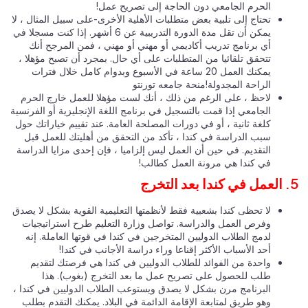
الحرم الجامعي دون الحاجة إلى تصريح عمل!
تحتاج إلى تلبية بعض متطلبات الأهلية الأخرى-على سبيل المثال ، لا
يمكن أن تقل مدة الدورة التدريبية عن 6 أشهر. إذا كنت مسجلا في
أي برنامج تدريب أكاديمي أو مهني أو مهني ، فمن المرجح أنك
تتحقق تلقائيا من المتطلبات على أي حال. بمجرد أن تصبح مؤهلا ،
يمكنك العمل 20 ساعة في الأسبوع وبدوام كامل خلال فترات
الراحة المجدولة!منحة جامعه تورنتو
لاحظ ، على الرغم من ذلك ، أنك لست مؤهلا للعمل خارج الحرم
الجامعي إذا قمت بالتسجيل في برنامج اللغة الإنجليزية أو الفرنسية
كلغة ثانية ، أو في دورات المصلحة العامة. عند تقييم خياراتك حول
سبب الدراسة في كندا ، تأكد من التحقق من أهليتك للعمل قبل
التقديم. في حين أن العمل ليس إلزاميا ، فإن إحدى مزايا الدراسة
في كندا هي مرونة العمل كطالب!
لا تحظى كندا بشعبية فقط لأنظمتها التعليمية القوية بشكل لا يصدق
وفرص العمل والدراسة. تواصل وزارة التعليم طرح استراتيجيات
لدمج الطلاب الدوليين المتخرجين في كندا في قوتها العاملة. إنه
أحد الأسباب الأكثر إقناعا وراء دراسة الأجانب في كندا!
واحدة من الفوائد للطلاب الدوليين في كندا هي فرصتك لتقديم
طلب للحصول على تصريح عمل ما بعد التخرج (بغوب). هذا
البرنامج مرن بشكل لا يصدق ويستوعب الطلاب الدوليين في كندا ،
وهو طريق لمتابعة الإقامة الدائمة في البلاد. يمكنك التقدم بطلب