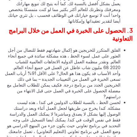
يعمل بشكل أفضل بالنسبة لك. كما أنه يتيح لك تنويع مهاراتك
ومعرفتك ونظرتك للعالم أكثر بكثير مما لو كنت متمسكا بتخصص
واحد! أنت لا توسع خياراتك في الوظائف فحسب ، بل تثري حياتك
أيضا لتقدير تعقيداتها وإمكاناتها.
3. الحصول على الخبرة في العمل من خلال البرامج
تعاونية
القلق المتكرر للخريجين هو إكمال شهادتهم فقط للنضال من أجل
العثور على عمل. لسوء الحظ ، هذه مشكلة سائدة في جميع أنحاء
العالم. وتقدر منظمة العمل الدولية الاتجاهات العالمية للشباب
2020 68 مليون شاب عاطل عن العمل في جميع أنحاء العالم.
وأحد الأسباب قد يكون هذا هو الحال? على الأقل 91% أرباب العمل
تسعى الخبرة في العمل من التعيينات الجديدة – بما في ذلك
الخريجين الجدد من برنامج درجة. فكيف يمكن للطلاب التعامل مع
معضلة الحصول على الخبرة في العمل حتى قبل الانتهاء من
دراستهم?
لحسن الحظ ، بالنسبة للطلاب الدوليين في كندا ، هذه ليست
مشكلة. كندا يخرج من طريقها لجعل العمل أثناء وبعد دراستك
الوصول إليها بشكل لا يصدق ومباشرة! لا يمكنك العمل والدراسة
فقط في نفس الوقت في كندا. يمكنك أيضا التسجيل على وجه
التحديد في برنامج تعاوني حيث يكون جزء من المنهج الدراسي هو
وضع العمل. في برنامج تعاوني (التعليم التعاوني) ، تعمل جامعتك