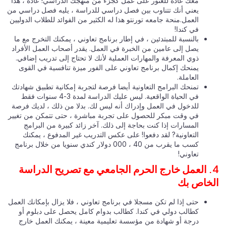
معك عادة للعثور على عمل كجزء من منهجك الدراسي! عادة ، هذا
يعني أنك تتناوب بين فصل دراسي للدراسة ، يليه فصل دراسي من
العمل.منحة جامعه تورنتو هذا له الكثير من الفوائد للطلاب الدوليين
في كندا!
بالنسبة للمبتدئين ، في إطار برنامج تعاوني ، يمكنك التخرج مع ما
يصل إلى عامين من الخبرة في العمل. يقدر أصحاب العمل الأفراد
ذوي المعرفة والمهارات العملية لأنك لا تحتاج إلى تدريب إضافي.
يمنحك إكمال برنامج تعاوني على الفور ميزة تنافسية في القوى
العاملة.
تمنحك البرامج التعاونية أيضا فرصة لتجربة إمكانية تطبيق شهادتك
في الحياة الواقعية. ليس عليك الدراسة لمدة 3-4 سنوات فقط
للدخول في العمل وإدراك أنه ليس لك. بدلا من ذلك ، لديك فرصة
في وقت مبكر للحصول على تجربة مباشرة ، حتى تتمكن من تغيير
المسارات إذا كنت بحاجة إلى ذلك. آخر زائد كبيرة من البرامج
التعاونية? لقد دفعوا! على عكس التدريب غير المدفوع ، يمكنك
كسب ما يقرب من 40 ، 000 دولار كندي سنويا من خلال برنامج
تعاوني!
4. العمل خارج الحرم الجامعي مع تصريح الدراسة
خاص بك
حتى إذا لم تكن مسجلا في برنامج تعاوني ، فلا يزال بإمكانك العمل
كطالب دولي في كندا. كطالب بدوام كامل يحصل على دبلوم أو
درجة أو شهادة من مؤسسة تعليمية معينة ، يمكنك العمل خارج