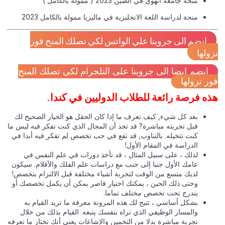
منحة جامعة آنهوي في الصين 2023 ( ممولة بالكامل )
منحة لدراسة اللغة الانجليزية في ماليزيا ممولة بالكامل 2023
انضم الى جروبنا علي الواتس لكي تصلك المنح فور
ولها
انضم ايضا الى جروبنا على التلجرام لكي تصلك المنح
ر نزولها
ه فرصة رائعة للطلاب الدوليين في كندا.
بعد كل شيء, كيف تعرف ما إذا كان الحقل هو الخيار الصحيح لك
قبل تجربته مباشرة? قد تجد أن المجال الذي كنت تفكر فيه ليس ما
كنت تتخيله. بالتناوب, قد تقع في حب تخصص لم تفكر فيه أبدا في
الدراسة في المقام الأول!
لذلك ، على سبيل المثال ، قد تأخذ دورات في علم النفس في
عامك الأول جنبا إلى جنب مع دراسات علم الفلك والأفلام. سيكون
لديك متسع من الوقت لتجربة أشياء مختلفة قبل الالتزام بتخصص!
وحتى ذلك الحين ، يمكنك اختيار قاصر يمكن أن يكمل تخصصك أو
يندرج تحت تخصص مختلف تماما.
بشكل أساسي ، تتيح لك هذه المرونة معرفة ما تريد القيام به
والمسار الوظيفي الذي تراه بنفسك يتبعه. القيام بذلك من خلال
تجربة مباشرة بدلا من التخمين والإشاعات يعني أنك تختار ما تعرفه