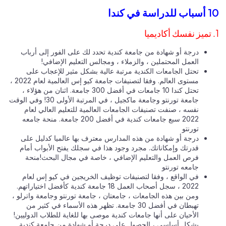
سة في كندا
درجة أو شهادة من جامعة كندية تحدد لك على الفور إلى أرباب
العمل المحتملين ، والزملاء ، ومجالس التعليم الإضافي!
تحتل الجامعات الكندية مرتبة عالية بشكل مثير للإعجاب على
مستوى العالم. وفقا لتصنيفات جامعة كيو إس العالمية لعام 2022 ،
تحتل كندا 10 جامعات في أفضل 300 جامعة. اثنان من هؤلاء ،
جامعة تورنتو وجامعة ماكجيل ، في المرتبة الأولى 30! وفي الوقت
نفسه ، صنفت تصنيفات الجامعات العالمية للتعليم العالي لعام
2022 سبع جامعات كندية في أفضل 200 جامعة. منحة جامعه
تورنتو
درجة أو شهادة من هذه المدارس معترف بها عالميا كدليل على
قدرتك وإمكاناتك. مجرد وجود هذا في سجلك يفتح الأبواب أمام
فرص العمل والتعليم الإضافي ، خاصة في مجال البحث!منحة
جامعه تورنتو
في الواقع ، وفقا لتصنيفات توظيف الخريجين في كيو إس لعام
2022 ، سجل أصحاب العمل 18 جامعة كندية كأفضل اختياراتهم.
ومن بين هذه الجامعات ، جامعتان ، جامعة تورنتو وجامعة واترلو ،
تهبطان في أفضل 30 جامعة. تظهر هذه الأسماء في كثير من
الأحيان على أنها جامعات كندية موصى بها للغاية للطلاب الدوليين!
بشكل أساسي ، الحصول على درجة أو شهادة من جامعة كندية