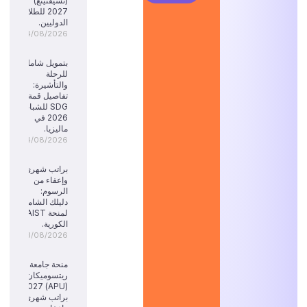
(تشيفنينغ)
2027 للطلاب
الدوليين.
04/08/2026
بتمويل شامل
للرحلة
والتأشيرة:
تفاصيل قمة
SDG للشباب
2026 في
ماليزيا.
04/08/2026
براتب شهري
وإعفاء من
الرسوم:
دليلك الشامل
لمنحة KAIST
الكورية.
03/08/2026
منحة جامعة
ريتسوميكان
(APU) 2027:
براتب شهري