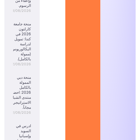
وإعفاء من
الرسوم.
03/08/2026
منحة جامعة
كارلتون
2026 في
كندا: تمويل
لدراسة
البكالوريوس
(ممولة
بالكامل).
02/08/2026
منحة دبي
الممولة
بالكامل
2026: احضر
منتدى الشباب
الاستراتيجي
مجاناً.
02/08/2026
ادرس في
السويد
وإسبانيا