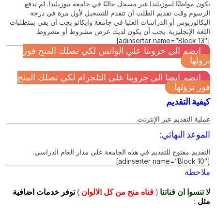
يكون مواطنًا لنيوزيلندا غير مسجل حاليًا في جامعة نيوزيلندا. لم تدفع
الرسوم وقت تقديم الطلب أن تتقدم للتسجيل لأول مرة في درجة
البكالوريوس أو الدراسات العليا في جامعة وايكاتو يجب أن يفي بمتطلبات
اللغة الإنجليزية. يجب أن يكون لديك عرض مشروط أو مشروط.
[adinserter name=”Block 13″]
انضم الى جروبنا علي الواتس لكي تصلك المنح فور
نزولها
انضم ايضا الى جروبنا على التلجرام لكي تصلك المنح
فور نزولها
كيفية التقديم
عملية التقديم عبر الإنترنت.
الموعد النهائي:
التقديم مفتوح للتقديم في هذه الجامعة على مدار العام الدراسي.
[adinserter name=”Block 10″]
ملاحظة
لا تنسوا ان قناتنا
(
قناه منح من كل الالوان
)
توفر خدمات اضافية
مثل
: