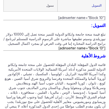
التمويل
ممول
[adinserter name=”Block 10″]
التمويل:
تبلغ قيمة منحة جامعة وايكاتو الدولية للتميز منحة تصل إلى 10000 دولار
نيوزيلندي وسيتم تطبيقها مباشرة على الرسوم الدراسية للمستلم لبرنامج /
برامج الدراسة المختارة إما في وقت العرض أو بمجرد اكتمال التسجيل.
[adinserter name=”Block 13″]
شروط الأهلية
قائمة الدول المؤهلة: البلدان المؤهلة للحصول على منحة جامعة وايكاتو
الدولية للتميز مذكورة أدناه: أمريكا الشمالية: الولايات المتحدة الأمريكية
وكندا أمريكا اللاتينية: البرازيل ، كولومبيا ، المكسيك ، تشيلي ، الإكوادور
أوروبا: ألمانيا والمملكة المتحدة وفرنسا والنرويج شرق آسيا: الصين ، هونغ
كونغ ، تايوان ، كوريا الجنوبية ، اليابان جنوب آسيا: الهند وبنغلاديش
وسريلانكا وبوتان ومنغوليا ونيبال وباكستان وجزر المالديف جنوب شرق
آسيا: كمبوديا ، إندونيسيا ، لاوس ، ماليزيا ، الفلبين ، سنغافورة ، تايلاند ،
فيتنام الشرق الأوسط: الأردن ، إيران أفريقيا: كينيا وجنوب أفريقيا وزامبيا
وزيمبابوي وموريشيوس. معايير الأهلية للحصول على منح نيوزيلندا: يجب
أن يكون مقدم الطلب مواطنًا من إحدى الدول المذكورة أعلاه. لا ينبغي أن