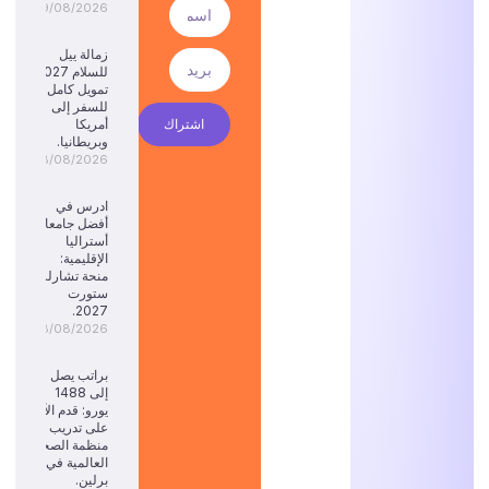
09/08/2026
زمالة ييل
للسلام 2027:
تمويل كامل
للسفر إلى
اشتراك
أمريكا
وبريطانيا.
08/08/2026
ادرس في
أفضل جامعات
أستراليا
الإقليمية:
منحة تشارلز
ستورت
2027.
08/08/2026
براتب يصل
إلى 1488
يورو: قدم الآن
على تدريب
منظمة الصحة
العالمية في
برلين.