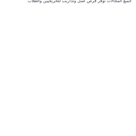
جميع المجالات توفر فرص عمل وتداريب للخريجيين والطلاب