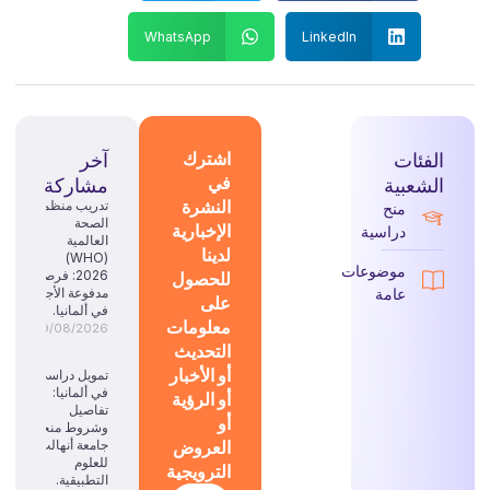
WhatsApp
LinkedIn
الفئات
اشترك
آخر
في
الشعبية
مشاركة
النشرة
تدريب منظمة
منح
الصحة
الإخبارية
دراسية
العالمية
لدينا
(WHO)
موضوعات
للحصول
2026: فرصة
عامة
مدفوعة الأجر
على
في ألمانيا.
معلومات
09/08/2026
التحديث
أو الأخبار
تمويل دراسي
في ألمانيا:
أو الرؤية
تفاصيل
أو
وشروط منحة
العروض
جامعة أنهالت
للعلوم
الترويجية
التطبيقية.