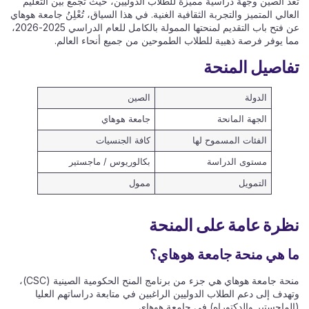
تُعَدُّ الصين وجهةً دراسيةً مميزةً للطلاب الدوليين، حيث تجمع بين التعليم
العالي المتميز والتجربة الثقافية الغنية. في هذا السياق، تُعْلِنُ جامعة هوهاي
عن فتح باب التقديم لمنحتها الممولة بالكامل للعام الدراسي 2025-2026،
مما يوفر فرصة ذهبية للطلاب الطموحين من جميع أنحاء العالم.
تفاصيل المنحة
الدولة
الصين
الجهة المانحة
جامعة هوهاي
الفئات المسموح لها
كافة الجنسيات
مستوى الدراسة
بكالوريوس / ماجستير
التمويل
ممول
نظرة عامة على المنحة
ما هي منحة جامعة هوهاي؟
منحة جامعة هوهاي هي جزء من برنامج المنح الحكومية الصينية (CSC)،
وتهدف إلى دعم الطلاب الدوليين الراغبين في متابعة دراساتهم العليا
(الماجستير والدكتوراه) في جامعة هوهاي.