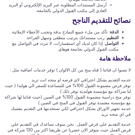
أرسل المستندات المطلوبة عبر البريد الإلكتروني أو البريد
العادي إلى مكتب القبول الدولي بالجامعة.
نصائح للتقديم الناجح
الدقة
: تأكد من ملء جميع النماذج بدقة وتجنب الأخطاء الإملائية.
التنظيم
: رتب مستنداتك بترتيب منطقي وسهل القراءة.
التواصل
: إذا كان لديك أي استفسارات، لا تتردد في التواصل مع
مكتب القبول الدولي بجامعة هوهاي.
ملاحظة هامة
لا تنسوا ان قناتنا ( قناه منح من كل الالوان ) توفر خدمات اضافية مثل :
خدمه التقديم بشكل احترافي لاي فرصه او منحه انت تريد
نوفر فرص مضمونة القبول 100% في للمساعدة للسفر الي هولندا ( حيث
لنا شراكة مع مؤسسة هولندية توفر ذلك )
نوفر منح دراسية مضمونة القبول 100% في الصين (حيث قناتنا لها شراكة
مع مؤسسة معتمدة توفر القبول في المنح في الصين )
خدمه تجهيز الاوراق بشكل احترافي لكي تستخدمها في التقديم بنفسك
في اي منحه تريد
خدمة التقديم علي فرص العمل . نحن سوف نساعدك في التقديم علي
فرص العمل حيث متوفر الان حصريا عن طريقنا اكثر من 130 شركة في