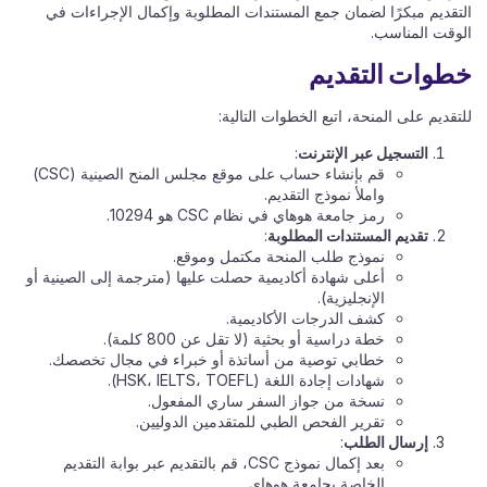
التقديم مبكرًا لضمان جمع المستندات المطلوبة وإكمال الإجراءات في
الوقت المناسب.
خطوات التقديم
للتقديم على المنحة، اتبع الخطوات التالية:
التسجيل عبر الإنترنت
:
قم بإنشاء حساب على موقع مجلس المنح الصينية (CSC)
واملأ نموذج التقديم.
رمز جامعة هوهاي في نظام CSC هو 10294.
تقديم المستندات المطلوبة
:
نموذج طلب المنحة مكتمل وموقع.
أعلى شهادة أكاديمية حصلت عليها (مترجمة إلى الصينية أو
الإنجليزية).
كشف الدرجات الأكاديمية.
خطة دراسية أو بحثية (لا تقل عن 800 كلمة).
خطابي توصية من أساتذة أو خبراء في مجال تخصصك.
شهادات إجادة اللغة (HSK، IELTS، TOEFL).
نسخة من جواز السفر ساري المفعول.
تقرير الفحص الطبي للمتقدمين الدوليين.
إرسال الطلب
:
بعد إكمال نموذج CSC، قم بالتقديم عبر بوابة التقديم
الخاصة بجامعة هوهاي.