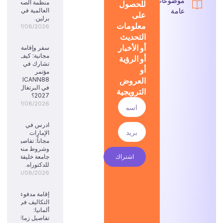
موضوعات
للحصول
منظمة الصحة
عامة
العالمية في
على
برلين.
معلومات
07/08/2026
التحديث
أو الأخبار
سفر وإقامة
مجانية: كيف
أو الرؤية
تشارك في
أو
مؤتمر
العروض
ICANN88
في البرتغال
الترويجية
2027؟
07/08/2026
ادرس في
الإمارات
مجاناً: تفاصيل
وشروط منحة
اشتراك
جامعة خليفة
للدكتوراه.
06/08/2026
إقامة مدفوعة
التكاليف في
ألمانيا:
تفاصيل زمالة