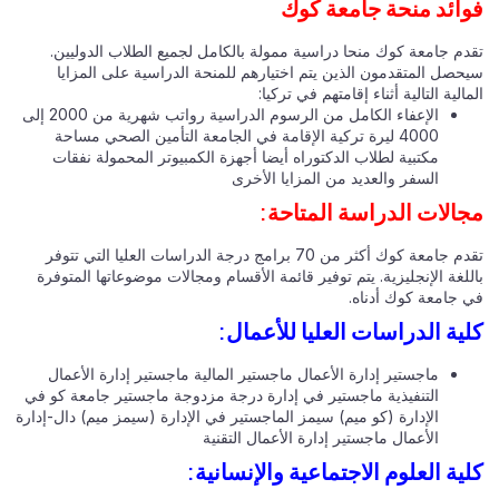
ائد منحة جامعة كوك
دم جامعة كوك منحا دراسية ممولة بالكامل لجميع الطلاب الدوليين.
حصل المتقدمون الذين يتم اختيارهم للمنحة الدراسية على المزايا
الية التالية أثناء إقامتهم في تركيا:
الإعفاء الكامل من الرسوم الدراسية رواتب شهرية من 2000 إلى
4000 ليرة تركية الإقامة في الجامعة التأمين الصحي مساحة
مكتبية لطلاب الدكتوراه أيضا أجهزة الكمبيوتر المحمولة نفقات
السفر والعديد من المزايا الأخرى
الات الدراسة المتاحة:
تقدم جامعة كوك أكثر من 70 برامج درجة الدراسات العليا التي تتوفر
لغة الإنجليزية. يتم توفير قائمة الأقسام ومجالات موضوعاتها المتوفرة
 جامعة كوك أدناه.
ية الدراسات العليا للأعمال:
ماجستير إدارة الأعمال ماجستير المالية ماجستير إدارة الأعمال
التنفيذية ماجستير في إدارة درجة مزدوجة ماجستير جامعة كو في
الإدارة (كو ميم) سيمز الماجستير في الإدارة (سيمز ميم) دال-إدارة
الأعمال ماجستير إدارة الأعمال التقنية
ية العلوم الاجتماعية والإنسانية: