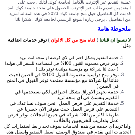
لية التقديم عبر الإنترنت بالكامل لجامعة كوك. لذلك ، يجب على
متقدمين تقديم طلب عبر الإنترنت للحصول على منحة جامعة كوك. لقد
قدمت كل التفاصيل حول منح جامعة كوك 2023 في هذه المقالة. لمزيد
 التفاصيل ، يرجى زيارة الموقع الرسمي لجامعة كوك . شكرا لك!
حوظة هامة
تنسوا ان قناتنا
(
قناه منح من كل الالوان
)
توفر خدمات اضافية
ل
:
خدمه التقديم بشكل احترافي لاي فرصه او منحه انت تريد
نوفر فرص مضمونة القبول 100% في للمساعدة للسفر الي هولندا
( حيث لنا شراكة مع مؤسسة هولندية توفر ذلك )
نوفر منح دراسية مضمونة القبول 100% في الصين (حيث
قناتنا لها شراكة مع مؤسسة معتمدة توفر القبول في المنح
في الصين )
خدمه تجهيز الاوراق بشكل احترافي لكي تستخدمها في
التقديم بنفسك في اي منحه تريد
خدمة التقديم علي فرص العمل . نحن سوف نساعدك في
التقديم علي فرص العمل حيث متوفر الان حصريا عن
طريقنا اكثر من 130 شركة في جميع المجالات توفر فرص
عمل وتداريب للخريجيين والطلاب
ذا تريد اي خدمه من هذه الخدمات سوف تجد رابط استمارات كل
خدمات التي نقدم في صندوق الوصف اسفل الفيديو واسفل هذه