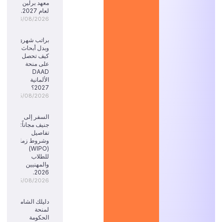
معهد برلين
لعام 2027.
06/08/2026
براتب شهري
وبدل أبحاث:
كيف تحصل
على منحة
DAAD
الألمانية
2027؟
05/08/2026
السفر إلى
جنيف مجاناً:
تفاصيل
وشروط زمالة
(WIPO)
للطلاب
والمهنيين
2026.
05/08/2026
دليلك الشامل
لمنحة
الحكومة