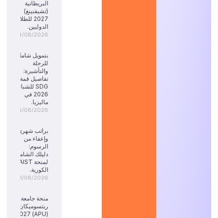
البريطانية
(تشيفنينغ)
2027 للطلاب
الدوليين.
04/08/2026
بتمويل شامل
للرحلة
والتأشيرة:
تفاصيل قمة
SDG للشباب
2026 في
ماليزيا.
04/08/2026
براتب شهري
وإعفاء من
الرسوم:
دليلك الشامل
لمنحة KAIST
الكورية.
03/08/2026
منحة جامعة
ريتسوميكان
(APU) 2027: