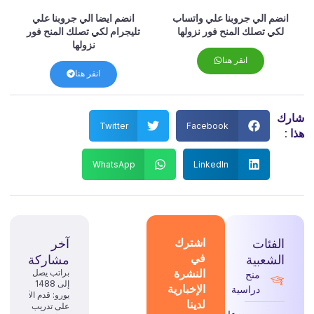
انضم الي جروبنا علي واتساب
انضم ايضا الي جروبنا علي
لكي تصلك المنح فور نزولها
تليجرام لكي تصلك المنح فور
نزولها
انقر هنا
انقر هنا
رك
Twitter
Facebook
 :
WhatsApp
LinkedIn
الفئات
اشترك
آخر
في
الشعبية
مشاركة
النشرة
براتب يصل
منح
إلى 1488
الإخبارية
دراسية
يورو: قدم الآن
لدينا
على تدريب