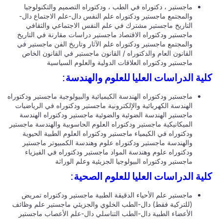
ماجستير ، دكتوراه في الطب ، ودكتوراه التصميم والتكنولوجيا
والمجتمع ماجستير ودكتوراه علم النفس دال-علم الاجتماع دال-
التاريخ ماجستير مشترك في علم النفس الاجتماعي والثقافي
ماجستير ودكتوراه الاقتصاد ماجستير دراسات مقارنة في التاريخ
والمجتمع ماجستير ودكتوراه علم الآثار وتاريخ الفن ماجستير في
القانون العام والدكتوراه / القانون ماجستير في القانون الخاص
ماجستير ودكتوراه العلاقات الدولية والعلوم السياسية
ية الدراسات العليا للعلوم والهندسة:
ماجستير ودكتوراه الهندسة الكيميائية والبيولوجية ماجستير ودكتوراه
الهندسة الكهربائية والإلكترونية ماجستير ودكتوراه في الرياضيات
ماجستير الهندسة الضوئية والضوئية ماجستير ودكتوراه الهندسة
الميكانيكية ماجستير ودكتوراه العلوم الحاسوبية والهندسة ماجستير
ودكتوراه في الكيمياء ماجستير ودكتوراه العلوم الطبية الحيوية
والهندسة ماجستير ودكتوراه علوم وهندسة الكمبيوتر ماجستير
ودكتوراه علوم وهندسة المواد ماجستير ودكتوراه في الفيزياء
ماجستير ودكتوراه البيولوجيا الجزيئية وعلم الوراثة
ية الدراسات العليا للعلوم الصحية:
ماجستير علم الأحياء الدقيقة الطبية ماجستير ودكتوراه تمريض
(للتركية فقط) دال-الطب الخلوي والجزيئي ماجستير علم وظائف
الأعضاء الطبية دال-الطب التناسلي دال-علم الأعصاب ماجستير