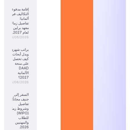
إقامة مدفوعة
التكاليف في
ألمانيا:
تفاصيل زمالة
معهد برلين
لعام 2027.
06/08/2026
براتب شهري
وبدل أبحاث:
كيف تحصل
على منحة
DAAD
الألمانية
2027؟
05/08/2026
السفر إلى
جنيف مجاناً:
تفاصيل
وشروط زمالة
(WIPO)
للطلاب
والمهنيين
2026.