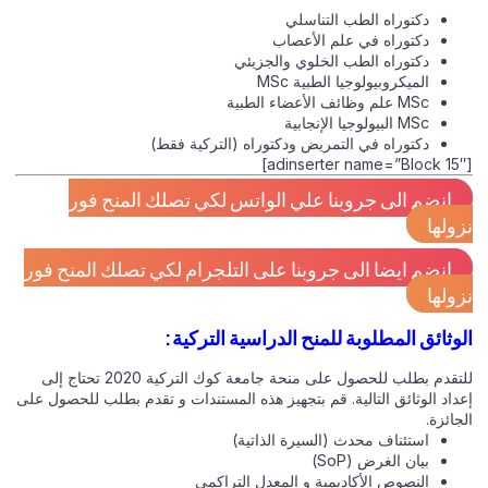
دكتوراه الطب التناسلي
دكتوراه في علم الأعصاب
دكتوراه الطب الخلوي والجزيئي
الميكروبيولوجيا الطبية MSc
MSc علم وظائف الأعضاء الطبية
MSc البيولوجيا الإنجابية
دكتوراه في التمريض ودكتوراه (التركية فقط)
[adinserter name=”Block 15″]
انضم الى جروبنا علي الواتس لكي تصلك المنح فور
نزولها
انضم ايضا الى جروبنا على التلجرام لكي تصلك المنح فور
نزولها
الوثائق المطلوبة للمنح الدراسية التركية:
للتقدم بطلب للحصول على منحة جامعة كوك التركية 2020 تحتاج إلى
إعداد الوثائق التالية. قم بتجهيز هذه المستندات و تقدم بطلب للحصول على
الجائزة.
استئناف محدث (السيرة الذاتية)
بيان الغرض (SoP)
النصوص الأكاديمية و المعدل التراكمي