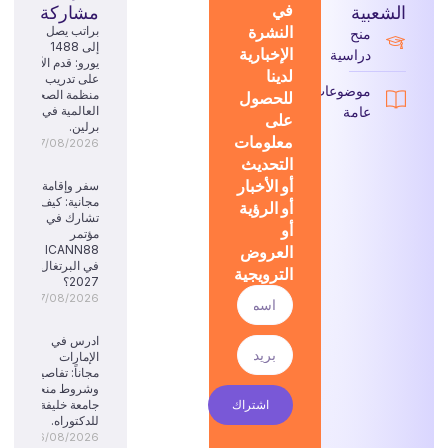
في
الشعبية
مشاركة
النشرة
براتب يصل
منح
إلى 1488
الإخبارية
دراسية
يورو: قدم الآن
لدينا
على تدريب
موضوعات
للحصول
منظمة الصحة
عامة
العالمية في
على
برلين.
معلومات
07/08/2026
التحديث
أو الأخبار
سفر وإقامة
مجانية: كيف
أو الرؤية
تشارك في
أو
مؤتمر
العروض
ICANN88
في البرتغال
الترويجية
2027؟
07/08/2026
ادرس في
الإمارات
مجاناً: تفاصيل
وشروط منحة
اشتراك
جامعة خليفة
للدكتوراه.
06/08/2026