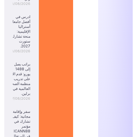
08/08/2026
ادرس في
أفضل جامعات
أستراليا
الإقليمية:
منحة تشارلز
ستورت
2027.
08/08/2026
براتب يصل
إلى 1488
يورو: قدم الآن
على تدريب
منظمة الصحة
العالمية في
برلين.
07/08/2026
سفر وإقامة
مجانية: كيف
تشارك في
مؤتمر
ICANN88
في البرتغال