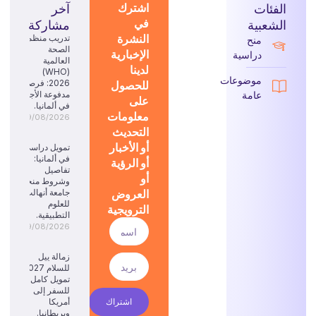
الفئات
اشترك
آخر
في
الشعبية
مشاركة
النشرة
تدريب منظمة
منح
الصحة
الإخبارية
دراسية
العالمية
لدينا
(WHO)
موضوعات
للحصول
2026: فرصة
عامة
مدفوعة الأجر
على
في ألمانيا.
معلومات
09/08/2026
التحديث
أو الأخبار
تمويل دراسي
في ألمانيا:
أو الرؤية
تفاصيل
أو
وشروط منحة
العروض
جامعة أنهالت
للعلوم
الترويجية
التطبيقية.
09/08/2026
زمالة ييل
للسلام 2027:
تمويل كامل
للسفر إلى
اشتراك
أمريكا
وبريطانيا.