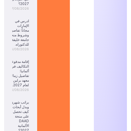
2027؟
07/08/2026
ادرس في
الإمارات
مجاناً: تفاصيل
وشروط منحة
جامعة خليفة
للدكتوراه.
06/08/2026
إقامة مدفوعة
التكاليف في
ألمانيا:
تفاصيل زمالة
معهد برلين
لعام 2027.
06/08/2026
براتب شهري
وبدل أبحاث:
كيف تحصل
على منحة
DAAD
الألمانية
2027؟