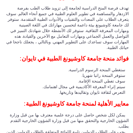
تهدف فرصة المنح الدراسية لجامعة إلى تزويد طلاب الطب بفرصة
الازدهار والمساهمة في تطوير العلوم الطبية في جميع أنحاء العالم. سوف
يتعرف الطلاب على المعدات والتقنيات والأدوات الطبية المتقدمة. ستوفر
لك جامعة كاوشيونغ بيئة داعمة لتحسين مهاراتك في اللغة الصينية
ومهارات المعرفة الثقافية. ستوفر لك الأنشطة خلال شهادتك التميز في
التواصل والعمل الجماعي ومهارات التعامل مع الآخرين والقيادة. هذه
المهارات سوف تساعدك على التطوير المهني. وبالتالي ، يجعلك ناجحا في
حياتك الطبية.
فوائد منحة جامعة كاوشيونغ الطبية في تايوان:
ستغطي المنحة الرسوم الدراسية.
ستوفر المنحة راتبا شهريا.
سوف تغطي المنحة الإقامة.
سيتم إثراء المعرفة الأكاديمية في مجال اهتمامك.
التعرض لثقافة تايوان وتقاليدها وتاريخها.
معايير الأهلية لمنحة جامعة كاوشيونغ الطبية:
يمكن لكل شخص حاصل على درجة علمية معترف بها من قبل وزارة
الشؤون الخارجية والتحقق منها من قبل وزارة الشؤون الخارجية التقدم
بطلب.
يجب على الطلاب الدوليين تلبية اللوائح المتعلقة بالطلاب الدوليين الذين