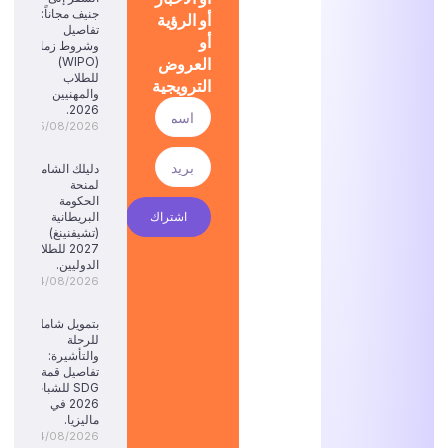
جنيف مجاناً:
أو الرؤية
تفاصيل
أو
وشروط زمالة
العروض
(WIPO)
للطلاب
الترويجية
والمهنيين
2026.
05/08/2026
دليلك الشامل
لمنحة
الحكومة
اشتراك
البريطانية
(تشيفنينغ)
2027 للطلاب
الدوليين.
04/08/2026
بتمويل شامل
للرحلة
والتأشيرة:
تفاصيل قمة
SDG للشباب
2026 في
ماليزيا.
04/08/2026