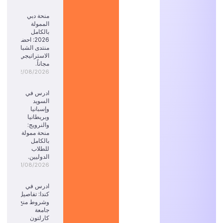
منحة دبي
الممولة
بالكامل
2026: احضر
منتدى الشباب
الاستراتيجي
مجاناً.
02/08/2026
ادرس في
السويد
وإسبانيا
وبريطانيا
والنرويج:
منحة ممولة
بالكامل
للطلاب
الدوليين.
01/08/2026
ادرس في
كندا: تفاصيل
وشروط منح
جامعة
كارلتون