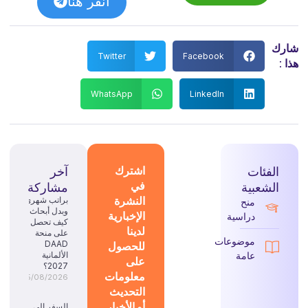
انقر هنا
شارك
Twitter
Facebook
هذا :
WhatsApp
LinkedIn
الفئات
اشترك
آخر
في
الشعبية
مشاركة
النشرة
براتب شهري
منح
وبدل أبحاث:
الإخبارية
دراسية
كيف تحصل
لدينا
على منحة
موضوعات
للحصول
DAAD
عامة
الألمانية
على
2027؟
معلومات
05/08/2026
التحديث
أو الأخبار
السفر إلى