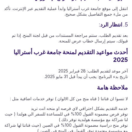
انتقل إلى موقع جامعة غرب أستراليا وابدأ عملية التقديم عبر الإنترنت. تأكد
من ملء جميع التفاصيل بشكل صحيح.
5.
انتظار الرد
:
بعد تقديم الطلب، ستتم مراجعة المستندات من قبل لجنة المنح. إذا تم
قبولك، سيتم إرسال خطاب عرض للمنحة.
أحدث مواعيد التقديم لمنحة جامعة غرب أستراليا
2025
آخر موعد لتقديم الطلب: 28 فبراير 2025
تاريخ بدء البرنامج: يجب أن يبدأ قبل 31 مايو 2025.
ملاحظة هامة
لا تنسوا ان قناتنا ( قناه منح من كل الالوان ) توفر خدمات اضافية مثل :
خدمه التقديم بشكل احترافي لاي فرصه او منحه انت تريد
نوفر فرص مضمونة القبول 100% في للمساعدة للسفر الي هولندا ( حيث
لنا شراكة مع مؤسسة هولندية توفر ذلك )
نوفر منح دراسية مضمونة القبول 100% في الصين (حيث قناتنا لها شراكة
مع مؤسسة معتمدة توفر القبول في المنح في الصين )