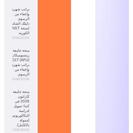
براتب شهري
وإعفاء من
الرسوم:
دليلك الشامل
لمنحة KAIST
الكورية.
03/08/2026
منحة جامعة
ريتسوميكان
(APU) 2027:
براتب شهري
وإعفاء من
الرسوم.
03/08/2026
منحة جامعة
كارلتون
2026 في
كندا: تمويل
لدراسة
البكالوريوس
(ممولة
بالكامل).
02/08/2026