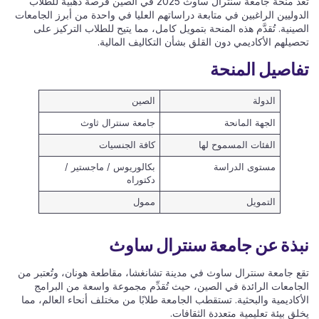
تُعَدُّ منحة جامعة سنترال ساوث 2025 في الصين فرصة ذهبية للطلاب
الدوليين الراغبين في متابعة دراساتهم العليا في واحدة من أبرز الجامعات
الصينية. تُقدَّم هذه المنحة بتمويل كامل، مما يتيح للطلاب التركيز على
تحصيلهم الأكاديمي دون القلق بشأن التكاليف المالية.
تفاصيل المنحة
الدولة
الصين
الجهة المانحة
جامعة سنترال ثاوث
الفئات المسموح لها
كافة الجنسيات
مستوى الدراسة
بكالوريوس / ماجستير /
دكتوراه
التمويل
ممول
نبذة عن جامعة سنترال ساوث
تقع جامعة سنترال ساوث في مدينة تشانغشا، مقاطعة هونان، وتُعتبر من
الجامعات الرائدة في الصين، حيث تُقدِّم مجموعة واسعة من البرامج
الأكاديمية والبحثية. تستقطب الجامعة طلابًا من مختلف أنحاء العالم، مما
يخلق بيئة تعليمية متعددة الثقافات.