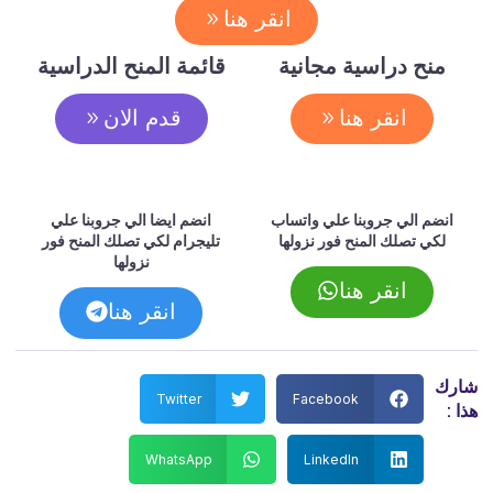
انقر هنا
منح دراسية مجانية
قائمة المنح الدراسية
انقر هنا
قدم الان
انضم الي جروبنا علي واتساب
انضم ايضا الي جروبنا علي
لكي تصلك المنح فور نزولها
تليجرام لكي تصلك المنح فور
نزولها
انقر هنا
انقر هنا
شارك
Twitter
Facebook
هذا :
WhatsApp
LinkedIn