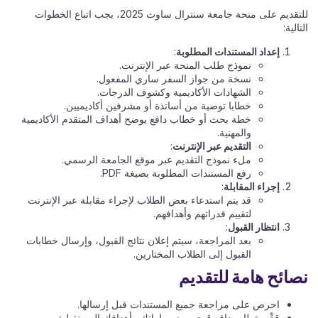
للتقديم على منحة جامعة سنترال ساوث 2025، يجب اتباع الخطوات
التالية:
إعداد المستندات المطلوبة
:
نموذج طلب المنحة عبر الإنترنت.
نسخة من جواز السفر ساري المفعول.
الشهادات الأكاديمية وكشوف الدرجات.
خطابا توصية من أساتذة أو مشرفين أكاديميين.
خطة بحث أو خطاب دافع يوضح أهداف المتقدم الأكاديمية
والمهنية.
التقديم عبر الإنترنت
:
ملء نموذج التقديم عبر موقع الجامعة الرسمي.
رفع المستندات المطلوبة بصيغة PDF.
إجراء المقابلة
:
قد يتم استدعاء بعض الطلاب لإجراء مقابلة عبر الإنترنت
لتقييم قدراتهم وأهدافهم.
انتظار القبول
:
بعد المراجعة، سيتم إعلان نتائج القبول، وإرسال خطابات
القبول إلى الطلاب المختارين.
نصائح هامة للتقديم
احرص على مراجعة جميع المستندات قبل إرسالها.
قدِّم خطاب دافع قوي يبرز مهاراتك وأهدافك المستقبلية.