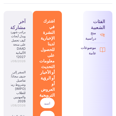
الفئات
اشترك
آخر
في
الشعبية
مشاركة
النشرة
براتب شهري
منح
وبدل أبحاث:
الإخبارية
دراسية
كيف تحصل
لدينا
على منحة
موضوعات
للحصول
DAAD
عامة
الألمانية
على
2027؟
معلومات
05/08/2026
التحديث
أو الأخبار
السفر إلى
جنيف مجاناً:
أو الرؤية
تفاصيل
أو
وشروط زمالة
العروض
(WIPO)
للطلاب
الترويجية
والمهنيين
2026.
05/08/2026