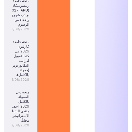
منحة جامعة
ريتسوميكان
(APU) 2027:
براتب شهري
وإعفاء من
الرسوم.
03/08/2026
منحة جامعة
كارلتون
2026 في
كندا: تمويل
لدراسة
البكالوريوس
(ممولة
بالكامل).
02/08/2026
منحة دبي
الممولة
بالكامل
2026: احضر
منتدى الشباب
الاستراتيجي
مجاناً.
02/08/2026