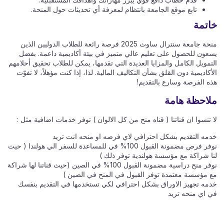
تابع موقع الجامعة بانتظام لمعرفة أي تحديثات حول المنحة.
خاتمة
منحة جامعة سنترال ساوث 2025 فرصة رائعة للطلاب الدوليين الذين
يسعون للحصول على تعليم عالي متميز في بيئة أكاديمية داعمة. بفضل
التمويل الكامل والمزايا العديدة التي تقدمها، يمكن للطلاب تحقيق أحلامهم
الأكاديمية دون القلق بشأن التكاليف المالية. لذا، إذا كنت مؤهلاً، لا تفوّت
هذه الفرصة وسارع بالتقديم!
ملاحظة هامة
لا تنسوا ان قناتنا ( قناه منح من كل الالوان ) توفر خدمات اضافية مثل :
خدمه التقديم بشكل احترافي لاي فرصه او منحه انت تريد
نوفر فرص مضمونة القبول 100% في للمساعدة للسفر الي هولندا ( حيث
لنا شراكة مع مؤسسة هولندية توفر ذلك )
نوفر منح دراسية مضمونة القبول 100% في الصين (حيث قناتنا لها شراكة
مع مؤسسة معتمدة توفر القبول في المنح في الصين )
خدمه تجهيز الاوراق بشكل احترافي لكي تستخدمها في التقديم بنفسك
في اي منحه تريد