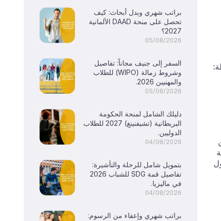
براتب شهري وبدل أبحاث: كيف
تحصل على منحة DAAD الألمانية
2027؟
05/08/2026
السفر إلى جنيف مجاناً: تفاصيل
ة:
وشروط زمالة (WIPO) للطلاب
والمهنيين 2026.
05/08/2026
دليلك الشامل لمنحة الحكومة
البريطانية (تشيفنينغ) 2027 للطلاب
الدوليين.
04/08/2026
طة
HS سارية المفعول
بتمويل شامل للرحلة والتأشيرة:
ت
تفاصيل قمة SDG للشباب 2026
في ماليزيا.
04/08/2026
براتب شهري وإعفاء من الرسوم: