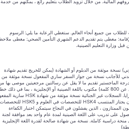
فهم المالية. من خلال تزويد الطلاب بتعليم رائع ، يمكنهم من خدمة
ي منحة مجانية كاملة للطلاب من جميع أنحاء العالم. ستغطي الرعاية ما يلي: الرسوم
لإقامة: مغطى يتم تقديم الدعم الشهري التأمين الصحي: مغطى ملاحظ
قبل وزارة التعليم الصينية.
C (متوفر على موقع CSC الإلكتروني) نسخة موثقة من الدبلوم أو الشهادة (يمكن للخريج تقديم شهادة
بدني للأجانب نسخة من جواز السفر ساري المفعول نسخة موثقة من
ة الماجستير تقديم ما لا يقل عن رسالتين مرجعيتين موصى بها من
قبل الأستاذ / الأستاذ المشارك بيان شخصي (لا يقل عن 800 كلمة) مكتوب باللغة الصينية أو الإنجليزية ، بما في ذلك خ
الدراسة / البحث ، والخلفية العائلية ، والجوائز والمزايا. السجلات غير الجنائية نسخة موثقة من شهادة K
(يجب أن يجتاز الدورات في اللغة الصينية) ، يجب أن يجتاز المنتسب HSK4 للتخصصات في العلوم و HSK5 للتخصصا
يجب ألا تقل الدرجة عن 180. المتقدمون الممتازون ، الذين يفشلون في النجاح سيتمكن اختبار الكفاءة
 من التقدم للحصول على تدريب على اللغة الصينية لمدة عام واحد بعد موافقة لجنة
 منحة دراسية كاملة. نسخة من شهادة صالحة لقدرة اللغة الإنجليزية
طة)