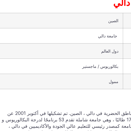
الي
الصين
جامعة دالي
دول العالم
بكالوريوس / ماجستير
ممول
جامعة دالي هي مؤسسة تعليم عالي رائدة مقرها في المناطق الحضرية في دالي ، الصين. تم تشكيلها في أكتوبر 2001 عن
طريق دمج أربع كليات رائعة. تضم 16 كلية وحوالي 17،900 طالبًا ، وهي جامعة شاملة تقدم 53 برنامجًا لدرجة البكالوريوس و
لجامعة كمصدر رئيسي للتعليم عالي الجودة والأكاديميين في دالي ،