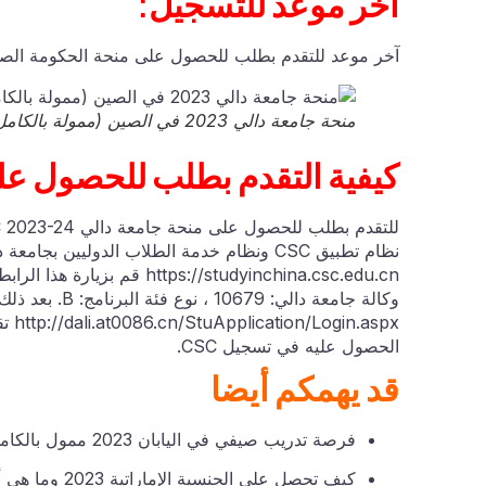
آخر موعد للتسجيل:
آخر موعد للتقدم بطلب للحصول على منحة الحكومة الصينية لجامعة دالي 2023-24 للطلاب 
منحة جامعة دالي 2023 في الصين (ممولة بالكامل)
كيفية التقدم بطلب للحصول على م
نظام تطبيق CSC ونظام خدمة الطلاب الدوليين بجامعة دالي. الخطوة 1: التقديم عبر الإنترنت: موقع CSC
https://studyinchina.csc.edu.cn
قم بزيارة هذا الراب
وكالة جامعة دالي: 10679 ، نوع فئة البرنامج: B. بعد ذلك قم بتنزيل نموذج طلب CSC. الخطوة 2: جامعة دالي:
http://dali.at0086.cn/StuApplication/Login.aspx
الحصول عليه في تسجيل CSC.
قد يهمكم أيضا
فرصة تدريب صيفي في اليابان 2023 ممول بالكامل
كيف تحصل على الجنسية الإماراتية 2023 وما هي أهم مزاياها ؟