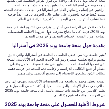
منحة جامعة بوند 2025 هي واحدة من أبرز الفرص التعليمية التي تقدمها
جامعة بوند في أستراليا للطلاب الدوليين. يتم منح هذه المنحة للطلاب
الراغبين في إتمام دراساتهم العليا في أستراليا في مجالات متعددة. المنحة
ليست فقط فرصة للحصول على تعليم عالي الجودة، بل هي أيضاً فرصة
لاستكشاف أستراليا، إحدى الوجهات الأكاديمية الرائدة في العالم.
إذا كنت تفكر في الدراسة في أستراليا وترغب في التقديم لمنحة جامعة
بوند 2025، فإليك كل ما تحتاج معرفته حول شروط الأهلية، التخصصات
المتاحة، مزايا المنحة، خطوات التقديم، وآخر موعد للتقديم.
مقدمة حول منحة جامعة بوند 2025 في أستراليا
تُعتبر جامعة بوند من أفضل الجامعات الخاصة في أستراليا، والتي تتميز
بتقديم برامج تعليمية متميزة ومواكبة لأحدث التطورات الأكاديمية. المنحة
التي تقدمها الجامعة للطلاب الدوليين هي منحة ممولة بالكامل وتغطي
معظم أو جميع التكاليف الدراسية والإقامة. هذه المنحة هي فرصة ذهبية
للطلاب الذين يتطلعون للانضمام إلى مجتمع أكاديمي دولي متميز.
المنحة تغطي مجموعة واسعة من التخصصات الأكاديمية، وتهدف إلى دعم
الطلاب في مجال الأبحاث والدراسات العليا. إذا كنت تسعى للحصول على
تعليم أكاديمي من جامعة ذات سمعة عالمية، فإن منحة جامعة بوند 2025
هي الفرصة المثالية لتحقيق هذا الحلم.
شروط الأهلية للحصول على منحة جامعة بوند 2025