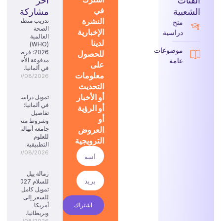
في
الشعبية
مشاركة
النشرة
تدريب منظمة
منح
الصحة
الإخبارية
دراسية
العالمية
لدينا
(WHO)
موضوعات
للحصول
2026: فرصة
عامة
مدفوعة الأجر
على
في ألمانيا.
معلومات
09/08/2026
التحديث
أو الأخبار
تمويل دراسي
في ألمانيا:
أو الرؤية
تفاصيل
أو
وشروط منحة
العروض
جامعة أنهالت
للعلوم
الترويجية
التطبيقية.
09/08/2026
زمالة ييل
للسلام 2027:
تمويل كامل
للسفر إلى
اشتراك
أمريكا
وبريطانيا.