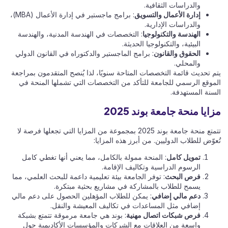
والدراسات الثقافية.
إدارة الأعمال والتسويق
: برامج ماجستير في إدارة الأعمال (MBA)،
والدراسات الإدارية.
الهندسة والتكنولوجيا
: التخصصات في الهندسة المدنية، والهندسة
البيئية، والتكنولوجيا الحديثة.
الحقوق والقانون
: برامج الماجستير والدكتوراه في القانون الدولي
والمحلي.
يتم تحديث قائمة التخصصات المتاحة سنويًا، لذا يُنصح المتقدمون بمراجعة
الموقع الرسمي للجامعة للتأكد من التخصصات التي تشملها المنحة في
السنة المستهدفة.
مزايا منحة جامعة بوند 2025
تتمتع منحة جامعة بوند 2025 بمجموعة من المزايا التي تجعلها فرصة لا
تُعوّض للطلاب الدوليين. من أبرز هذه المزايا:
تمويل كامل
: المنحة ممولة بالكامل، مما يعني أنها تغطي كامل
الرسوم الدراسية وتكاليف الإقامة.
فرص البحث
: توفر الجامعة بيئة تعليمية داعمة للبحث العلمي، مما
يسمح للطلاب بالمشاركة في مشاريع بحثية مبتكرة.
دعم مالي إضافي
: يمكن للطلاب المؤهلين الحصول على دعم مالي
إضافي مثل المساعدات في تكاليف المعيشة والنقل.
فرص شبكات اتصال مهنية
: بوند هي جامعة مرموقة تتمتع بشبكة
واسعة من العلاقات مع الشركات والمؤسسات الأكاديمية حول