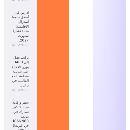
08/08/2026
ادرس في
أفضل جامعات
أستراليا
الإقليمية:
منحة تشارلز
ستورت
2027.
08/08/2026
براتب يصل
إلى 1488
يورو: قدم الآن
على تدريب
منظمة الصحة
العالمية في
برلين.
07/08/2026
سفر وإقامة
مجانية: كيف
تشارك في
مؤتمر
ICANN88
في البرتغال