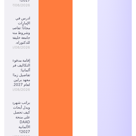
2027؟
07/08/2026
ادرس في
الإمارات
مجاناً: تفاصيل
وشروط منحة
جامعة خليفة
للدكتوراه.
06/08/2026
إقامة مدفوعة
التكاليف في
ألمانيا:
تفاصيل زمالة
معهد برلين
لعام 2027.
06/08/2026
براتب شهري
وبدل أبحاث:
كيف تحصل
على منحة
DAAD
الألمانية
2027؟