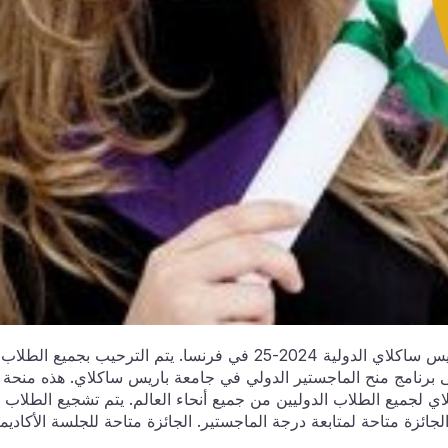
الباب مفتوح للتقدم بطلب للحصول على منحة جامعة باريس ساكلاي الدولية 2024-25 في فرنسا. يتم الترحيب بجميع الطلاب
ى برنامج منح الماجستير الدولي في جامعة باريس ساكلاي. هذه منحة
 لجميع الطلاب الدوليين من جميع أنحاء العالم. يتم تشجيع الطلاب
جائزة متاحة لمتابعة درجة الماجستير. الجائزة متاحة للجلسة الأكاديم