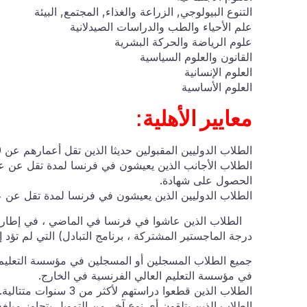
التنوع البيولوجي, الزراعة والغذاء, المجتمع, البيئة
علم الأحياء والطب والدراسات الصيدلانية
علوم الرياضة والحركة البشرية
القانون والعلوم السياسية
العلوم الإنسانية
العلوم الأساسية
معايير الأهلية:
الطلاب الدوليين المقبولين حديثا الذين تقل أعمارهم عن 30 عاما مؤهلون للتقديم.
الطلاب الأجانب الذين يعيشون في فرنسا لمدة تقل عن عام 
الحصول على شهادة.
الطلاب الدوليين الذين يعيشون في فرنسا لمدة تقل عن عا
الطلاب الذين عاشوا في فرنسا في الماضي ، في إطار بر
درجة الماجستير المشتركة ، برنامج التبادل) التي لم تؤد إ
جميع الطلاب المسجلين أو المسجلين في مؤسسة التعليم ال
في مؤسسة التعليم العالي الفرنسية في الخارج.
الطلاب الذين قطعوا دراستهم لأكثر من 3 سنوات متتالية.
الطلاب الذين يتلقون أي نوع آخر من التمويل يتجاوز مبلغه 650€ شهريا