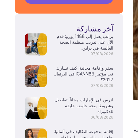
آخر مشاركة
براتب يصل إلى 1488 يورو: قدم
الآن على تدريب منظمة الصحة
العالمية في برلين.
07/08/2026
سفر وإقامة مجانية: كيف تشارك
في مؤتمر ICANN88 في البرتغال
2027؟
07/08/2026
ادرس في الإمارات مجاناً: تفاصيل
وشروط منحة جامعة خليفة
للدكتوراه.
06/08/2026
ية
إقامة مدفوعة التكاليف في ألمانيا:
تفاصيل زمالة معهد برلين لعام