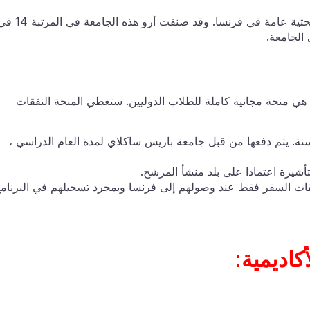
تأسست جامعة باريس ساكلاي عام 1150 وهي مؤسسة بحثية عامة في فرنسا. وقد صنفت أرو هذه الجامعة 
 ساكلاي الدولية 2024-25 في فرنسا هي منحة مجانية كاملة للطلاب الدوليين. ستغطي المنحة النفقات
ريس ساكلاي هو 10000 دولار في السنة. يتم دفعها من قبل جامعة باريس ساكلاي لمدة العام الدراسي ،
قات السفر فقط عند وصولهم إلى فرنسا وبمجرد تسجيلهم في البرنام
كاديمية: