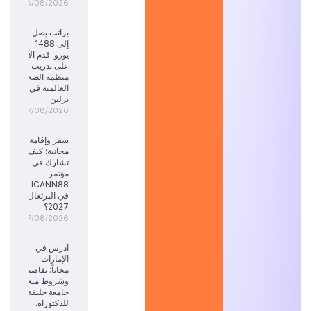
08/08/2026
براتب يصل
إلى 1488
يورو: قدم الآن
على تدريب
منظمة الصحة
العالمية في
برلين.
07/08/2026
سفر وإقامة
مجانية: كيف
تشارك في
مؤتمر
ICANN88
في البرتغال
2027؟
07/08/2026
ادرس في
الإمارات
مجاناً: تفاصيل
وشروط منحة
جامعة خليفة
للدكتوراه.