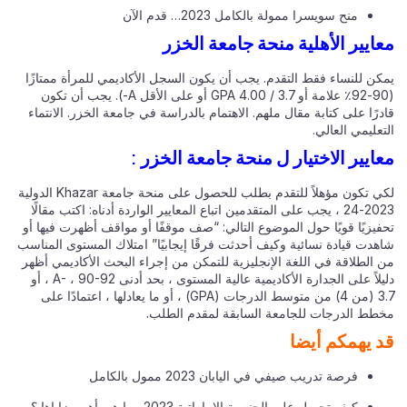
منح سويسرا ممولة بالكامل 2023… قدم الآن
ايير الأهلية منحة جامعة الخزر
كن للنساء فقط التقدم. يجب أن يكون السجل الأكاديمي للمرأة ممتازًا
(90-92٪ علامة أو 3.7 / 4.00 GPA أو على الأقل A-). يجب أن تكون
رًا على كتابة مقال ملهم. الاهتمام بالدراسة في جامعة الخزر. الانتماء
عليمي العالي.
ايير الاختيار ل منحة جامعة الخزر :
لكي تكون مؤهلاً للتقدم بطلب للحصول على منحة جامعة Khazar الدولية
2023-24 ، يجب على المتقدمين اتباع المعايير الواردة أدناه: اكتب مقالًا
فيزيًا قويًا حول الموضوع التالي: “صف موقفًا أو مواقف أظهرت فيها أو
هدت قيادة نسائية وكيف أحدثت فرقًا إيجابيًا” امتلاك المستوى المناسب
 الطلاقة في اللغة الإنجليزية للتمكن من إجراء البحث الأكاديمي أظهر
دليلاً على الجدارة الأكاديمية عالية المستوى ، بحد أدنى A- ، 90-92 ، أو
3.7 (من 4) من متوسط ​​الدرجات (GPA) ، أو ما يعادلها ، اعتمادًا على
طط الدرجات للجامعة السابقة لمقدم الطلب.
 يهمكم أيضا
فرصة تدريب صيفي في اليابان 2023 ممول بالكامل
كيف تحصل على الجنسية الإماراتية 2023 وما هي أهم مزاياها ؟