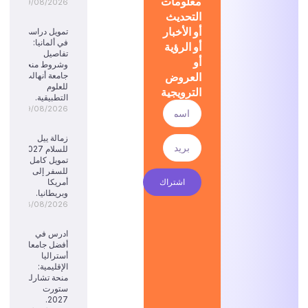
معلومات
09/08/2026
التحديث
أو الأخبار
تمويل دراسي
في ألمانيا:
أو الرؤية
تفاصيل
أو
وشروط منحة
العروض
جامعة أنهالت
للعلوم
الترويجية
التطبيقية.
09/08/2026
زمالة ييل
للسلام 2027:
تمويل كامل
للسفر إلى
اشتراك
أمريكا
وبريطانيا.
08/08/2026
ادرس في
أفضل جامعات
أستراليا
الإقليمية:
منحة تشارلز
ستورت
2027.