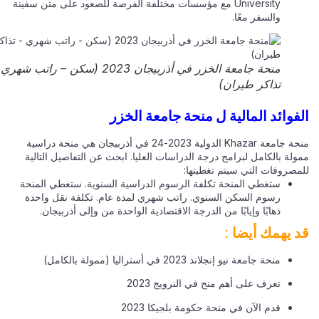
University مع مؤسسات مختلفة الفرصة للصعود على متن سفينة
والسفر معًا.
منحة جامعة الخزر في أذربيجان 2023 (سكن – راتب شهري –
تذاكر طيران)
فوائد المالية ل منحة جامعة الخزر
منحة جامعة Khazar الدولية 2023-24 في أذربيجان هي منحة دراسية
لة بالكامل لبرامج درجة الدراسات العليا. ابحث عن التفاصيل التالية
مصروفات التي سيتم تغطيتها:
ستغطي المنحة تكلفة الرسوم الدراسية السنوية. ستغطي المنحة
رسوم السكن السنوي. راتب شهري لمدة عام. تكلفة نقل واحدة
ذهابًا وإيابًا من الدرجة الاقتصادية الواحدة من وإلى أذربيجان.
 يهمك أيضا :
منحة جامعة نيو إنجلاند 2023 في أستراليا (ممولة بالكامل)
تعرف على أهم منح في النرويج 2023
قدم الآن في منحة حكومة بلجيكا 2023