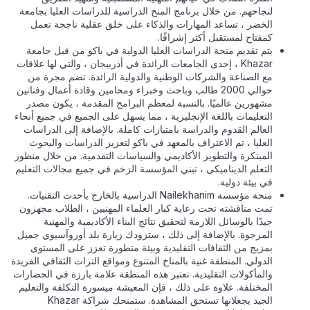
لنجاحهم. من خلال برنامج المنح الدراسية للدراسات العليا بجامعة
الخضر ، تساعد المهارات والذكاء على خلق عقلية ناجحة تعمل
كمفتاح لمستقبل أكثر إشراقًا.
يتم تقديم منحة الدراسات العليا الدولية في باكو من قبل جامعة
Khazar ، إحدى الجامعات الرائدة في أذربيجان ، والتي لها علاقات
مع الصناعة والشركات الوطنية والدولية الرائدة. تضم مجرة ​​من
حوالي 2000 طالب وباحث وخبراء ومحامين وقادة أعمال وفنانين
مشهورين عالميًا. بالنسبة لمعظم البرامج المقدمة ، يكون مصدر
التعليمات باللغة الإنجليزية ، مما يسهل على الجميع في جميع أنحاء
العالم القدوم والدراسة بامتيازات كاملة. بالإضافة إلى الدراسات
العليا ، تم الاعتراف بالمعهد في باكو لتعزيز الدراسات والبحوث
المبتكرة والتطوير الأكاديمي والسياسات التقدمية. من خلال منظور
التعلم الديناميكي ، تبني المؤسسة الزخم في جميع مجالات التعليم
في بيئة دولية.
منحة مؤسسة Nailekhanim الدراسية بالخارج بأحدث التقنيات.
تمت مناقشته تحت رعاية كبار العلماء المهنيين ، الطلاب مجهزون
جيدًا بالوسائل اللازمة لتحقيق نتائج البناء الأكاديمية والمهنية
المرجوة. بالإضافة إلى ذلك ، ستزودك زيارة بلد أوروآسيوي جميل
بمزيج من الثقافات التقليدية وبيئة متطورة تعزز على المستوى
الدولي. المنطقة غنية بالمناخ المتنوع ومواقع التراث الثقافي الفريدة
والمأكولات التقليدية. تعتبر هذه المنطقة علامة بارزة في الحضارات
المختلفة. علاوة على ذلك ، فإن المعيشة ميسورة التكلفة والتعليم
الجيد يجعلانها تستحق المشاهدة. ستمنحك شراكة Khazar