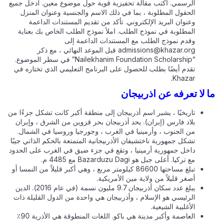
الرسمي. اكتب مقالة تحفيزية قوية حول موضوع معين. أدخل جميع
الحقول المطلوبة ، بما في ذلك الاسم والجنسية وعنوان المنزل
وعنوان البريد الإلكتروني. تأكد من تقديم المستندات الداعمة
المطلوبة في نموذج الطلب. املأ نموذج الطلب الخاص بك بعناية
وقدم نموذج الطلب مع المستندات الداعمة إلى
admissions@khazar.org
قبل الموعد النهائي ، مع ذكر
“Nailekhanim Foundation Scholarship” في سطر الموضوع.
تقدم أيضًا بطلب للحصول على البرنامج التعليمي الذي تختاره في
Khazar.
 لا تعرفه عن اذربيجان
تاريخيًا ، يشير اسم أذربيجان إلى منطقة أكبر كانت تشكل جزءًا من
بلاد فارس (إيران). يحد أذربيجان بحر قزوين من الشرق ، وإيران
من الجنوب ، وأرمينيا في الغرب ، وجورجيا وروسيا في الشمال.
تشكل جمهورية ناختشيفان الأذربيجانية المتمتعة بالحكم الذاتي جيبًا
داخل جمهورية أرمينيا ، وتقع في جزء ضيق في الغرب على الحدود
مع تركيا. أعلى جبل هو Bazarduzu Dagi مع 4485 م.
تبلغ مساحتها 86600 كيلومتر مربع ، وهي أكبر قليلاً من النمسا أو
أصغر قليلاً من ولاية مين الأمريكية.
يبلغ عدد سكان أذربيجان 9.7 مليون نسمة (في عام 2016). الدين
الرئيسي هو الإسلام ، وأذربيجان هي واحدة من الدول القليلة ذات
الأغلبية الشيعية.
العاصمة وأكبر مدينة هي باكو. اللغات المنطوقة هي الأذرية 90٪