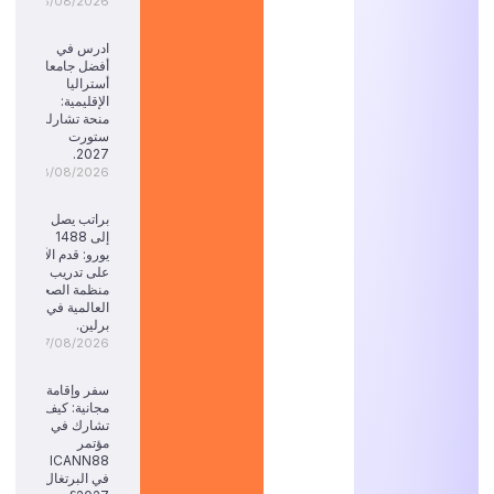
08/08/2026
ادرس في
أفضل جامعات
أستراليا
الإقليمية:
منحة تشارلز
ستورت
2027.
08/08/2026
براتب يصل
إلى 1488
يورو: قدم الآن
على تدريب
منظمة الصحة
العالمية في
برلين.
07/08/2026
سفر وإقامة
مجانية: كيف
تشارك في
مؤتمر
ICANN88
في البرتغال