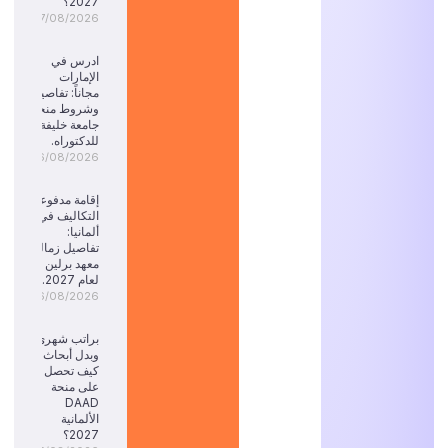
2027؟
07/08/2026
ادرس في
الإمارات
مجاناً: تفاصيل
وشروط منحة
جامعة خليفة
للدكتوراه.
06/08/2026
إقامة مدفوعة
التكاليف في
ألمانيا:
تفاصيل زمالة
معهد برلين
لعام 2027.
06/08/2026
براتب شهري
وبدل أبحاث:
كيف تحصل
على منحة
DAAD
الألمانية
2027؟