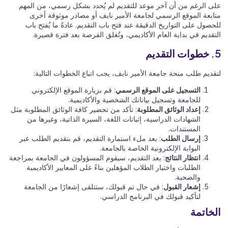
على الرغم من أن آخر موعد للتقديم لم يُحدد بشكل رسمي، من المهم
متابعة الموقع الرسمي لجامعة الأمير نايف أو مصادر موثوقة أخرى
للحصول على التواريخ الدقيقة عند فتح باب التقديم. عادةً ما يُفتح باب
التقديم في بداية العام الأكاديمي، وتُغلق الفرصة بعد فترة قصيرة.
5. خطوات التقديم
لتقديم طلب منحة جامعة الأمير نايف، يجب اتباع الخطوات التالية:
التسجيل على الموقع الرسمي
: قم بزيارة الموقع الإلكتروني
للجامعة وتسجيل بياناتك الشخصية والأكاديمية.
إعداد الوثائق المطلوبة
: تأكد من تحضير كافة الوثائق المطلوبة مثل
الشهادات الدراسية، إثباتات اللغة، السيرة الذاتية، وغيرها من
المستندات.
إرسال الطلب
: بعد ملء استمارة التقديم، قم بتقديم الطلب عبر
البوابة الإلكترونية الخاصة بالجامعة.
انتظار النتائج
: بعد التقديم، سيقوم المسؤولون في الجامعة بمراجعة
الطلبات واختيار الطلاب المؤهلين بناءً على المعايير الأكاديمية
والصحية.
إشعار القبول
: في حال تم قبولك، ستتلقى إشعارًا من الجامعة
لتأكيد قبولك في البرنامج الدراسي.
الخاتمة