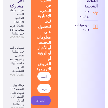
الفئات
آخر
في
الشعبية
مشاركة
النشرة
تدريب منظمة
منح
الصحة
الإخبارية
دراسية
العالمية
لدينا
(WHO)
موضوعات
للحصول
2026: فرصة
عامة
مدفوعة الأجر
على
في ألمانيا.
معلومات
09/08/2026
التحديث
أو الأخبار
تمويل دراسي
في ألمانيا:
أو الرؤية
تفاصيل
أو
وشروط منحة
العروض
جامعة أنهالت
للعلوم
الترويجية
التطبيقية.
09/08/2026
زمالة ييل
للسلام 2027:
تمويل كامل
للسفر إلى
اشتراك
أمريكا
وبريطانيا.