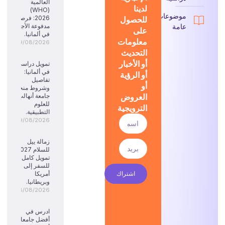
العالمية
لدينا
(WHO)
موضوعات
للحصول
2026: فرصة
عامة
مدفوعة الأجر
على
في ألمانيا.
معلومات
09/08/2026
التحديث
أو الأخبار
تمويل دراسي
في ألمانيا:
أو الرؤية
تفاصيل
أو
وشروط منحة
العروض
جامعة أنهالت
للعلوم
الترويجية
التطبيقية.
09/08/2026
زمالة ييل
للسلام 2027:
تمويل كامل
للسفر إلى
اشتراك
أمريكا
وبريطانيا.
08/08/2026
ادرس في
أفضل جامعات