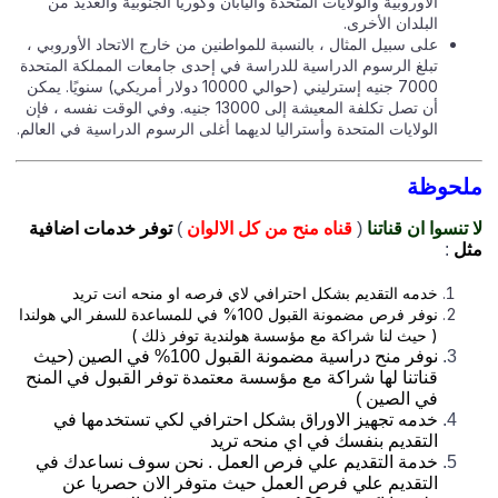
الأوروبية والولايات المتحدة واليابان وكوريا الجنوبية والعديد من
البلدان الأخرى.
على سبيل المثال ، بالنسبة للمواطنين من خارج الاتحاد الأوروبي ،
تبلغ الرسوم الدراسية للدراسة في إحدى جامعات المملكة المتحدة
7000 جنيه إسترليني (حوالي 10000 دولار أمريكي) سنويًا. يمكن
أن تصل تكلفة المعيشة إلى 13000 جنيه. وفي الوقت نفسه ، فإن
الولايات المتحدة وأستراليا لديهما أغلى الرسوم الدراسية في العالم.
حوظة
تنسوا ان قناتنا
(
قناه منح من كل الالوان
)
توفر خدمات اضافية
ل
:
خدمه التقديم بشكل احترافي لاي فرصه او منحه انت تريد
نوفر فرص مضمونة القبول 100% في للمساعدة للسفر الي هولندا
( حيث لنا شراكة مع مؤسسة هولندية توفر ذلك )
نوفر منح دراسية مضمونة القبول 100% في الصين (حيث
قناتنا لها شراكة مع مؤسسة معتمدة توفر القبول في المنح
في الصين )
خدمه تجهيز الاوراق بشكل احترافي لكي تستخدمها في
التقديم بنفسك في اي منحه تريد
خدمة التقديم علي فرص العمل . نحن سوف نساعدك في
التقديم علي فرص العمل حيث متوفر الان حصريا عن