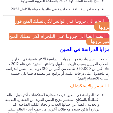
منح جامعة الملك فهد 2023 بالمملكة العربية السعودية
منحة لدراسة اللغة الانجليزية في ماليزيا ممولة بالكامل 2023
انضم الى جروبنا علي الواتس لكي تصلك المنح فور
ولها
انضم ايضا الى جروبنا على التلجرام لكي تصلك المنح
ر نزولها
ايا الدراسة في الصين
بحت الصين واحدة من الوجهات الدراسية الأكثر شعبية في الخارج
للطلاب الدوليين بسبب تاريخها الطويل وثقافتها المثيرة. في عام 2012 ،
جاء أكثر من 320،000 طالب من أكثر من 180 دولة إلى الصين للدراسة
ا للحصول على درجات علمية أو برامج غير معتمدة. فيما يلي خمسة
اب للانضمام إليهم:
تعد الدراسة في الصين فرصة ممتازة لاستكشاف أكثر دول العالم
اكتظاظًا بالسكان. ستختبر مزيج الصين الفريد من الحضارة القديمة
والحديثة ، فضلاً عن جمالها الخلاب والحياة الليلية الصاخبة. قم
بزيارة أماكن جديدة مع طلاب آخرين من جميع أنحاء العالم تلتقي