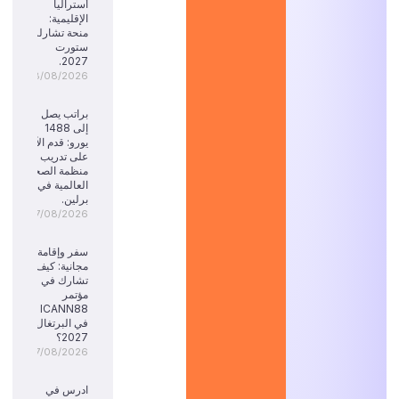
أستراليا
الإقليمية:
منحة تشارلز
ستورت
2027.
08/08/2026
براتب يصل
إلى 1488
يورو: قدم الآن
على تدريب
منظمة الصحة
العالمية في
برلين.
07/08/2026
سفر وإقامة
مجانية: كيف
تشارك في
مؤتمر
ICANN88
في البرتغال
2027؟
07/08/2026
ادرس في