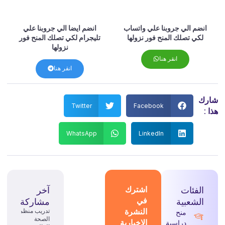
انضم الي جروبنا علي واتساب
انضم ايضا الي جروبنا علي
لكي تصلك المنح فور نزولها
تليجرام لكي تصلك المنح فور
نزولها
انقر هنا
انقر هنا
رك
Twitter
Facebook
 :
WhatsApp
LinkedIn
الفئات
اشترك
آخر
في
الشعبية
مشاركة
النشرة
تدريب منظمة
منح
الصحة
الإخبارية
دراسية