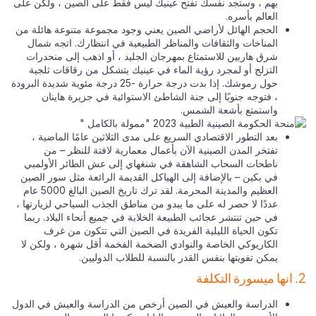
بهم ، وستجد نفسك تفتح عينيك ليس فقط على الصين ، ولكن على
العالم بأسره.
الحجم الهائل لأراضي الصين يعني وجود مجموعة متنوعة هائلة من
المناخات والثقافات والمناظر الطبيعية في انتظارك. اتجه شمال
شرق هاربين للاستمتاع بمهرجان الجليد ، أو اذهب إلى منحدرات
التزلج أو لمجرد رؤية الماء في عينيك يتشكل من رقاقات ثلجية
حول رموشك. إذا بدت درجة حرارة -25 درجة مئوية شديدة البرودة
، فتوجه جنوبًا إلى جنة الشاطئ الاستوائية في جزيرة هاينان
واستمتع بأشعة الشمس.
بعد التطور الاقتصادي السريع على مدى الثلاثين عامًا الماضية ،
تفتخر المدن الصينية الآن بأعمال معمارية لافتة للنظر – من
ناطحات السحاب الشاهقة في شنغهاي إلى عش الطائر الأولمبي
في بكين – بالإضافة إلى الهياكل القديمة الرائعة مثل سور الصين
العظيم والمدينة المحرمة. لقد ترك تاريخ الصين البالغ 5000 عام
عددًا لا حصر له على ما يبدو من مناطق الجذب السياحي لزيارتها ،
في حين تنتشر عجائب الطبيعة الخلابة في جميع أنحاء البلاد. ربما
تكون الحياة الليلية الفريدة في الصين التي تتكون من غرف
الكاريوكي الخاصة والنوادي الضخمة الفخمة أقل شهرة ، ولكن لا
يمكن تفويتها بنفس القدر بالنسبة للطلاب الدوليين.
الدراسة والعيش في الصين أرخص من الدراسة والعيش في الدول