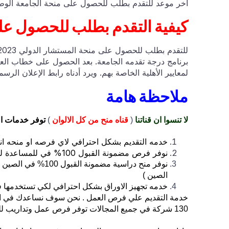
آخر موعد للتقدم بطلب للحصول على منحة الجامعة الوطنية الأسترال
كيفية التقدم بطلب للحصول عل
برنامج درجة تقدمه الجامعة. بعد الحصول على خطاب العر
لمعايير الأهلية الخاصة بهم. ويرد أدناه رابط الإعلان الرس
ملاحظة هامة
لا تنسوا ان قناتنا
(
قناه منح من كل الالوان
)
توفر خدمات ا
خدمه التقديم بشكل احترافي لاي فرصه او منحه ان
نوفر فرص مضمونة القبول 100% في للمساعدة للسفر الي هولندا ( حيث لنا شراكة مع مؤسسة هولندية توفر ذلك )
نوفر منح دراسية مض
الصين )
خدمه تجهيز الاوراق بشكل احترافي لكي تستخدمها ف
خدمة التقديم علي فرص العمل . نحن سوف نساعدك في ال
130 شركة في جميع المجالات توفر فرص عمل وتداريب للخريجيين والطلاب