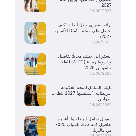
2027.
06/08/2026
براتب شهري وبدل أبحاث: كيف
تحصل على منحة DAAD الألمانية
2027؟
05/08/2026
السفر إلى جنيف مجاناً: تفاصيل
وشروط زمالة (WIPO) للطلاب
والمهنيين 2026.
05/08/2026
دليلك الشامل لمنحة الحكومة
البريطانية (تشيفنينغ) 2027 للطلاب
الدوليين.
04/08/2026
بتمويل شامل للرحلة والتأشيرة:
تفاصيل قمة SDG للشباب 2026
في ماليزيا.
04/08/2026