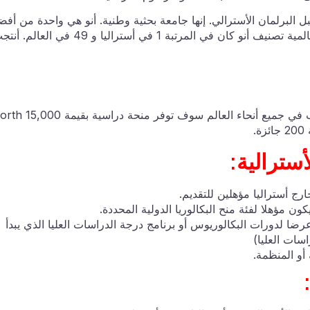
معة الوطنية الأسترالية في عام 1946 من قبل البرلمان الأسترالي. إنها جامعة بحثية وطنية. أنو هي واحدة من أ
المؤسسات البحثية في العالم. وفقا ل جامعة كيو إس العالمية تصنيف أنو كان في المرتبة 1 في أستراليا و 49 في ال
منحة أنو المستشار الدولي 2023-24 في أستراليا للطلاب في جميع أنحاء العالم سوف توفر منحة دراسية بقيم
أسترالية:
ج أستراليا مؤهلين للتقديم.
ون مؤهلا لفئة منح البكالوريا الدولية المحددة.
 لدورات البكالوريوس أو برنامج درجة الدراسات العليا الذي يبدأ
و المنظمة.