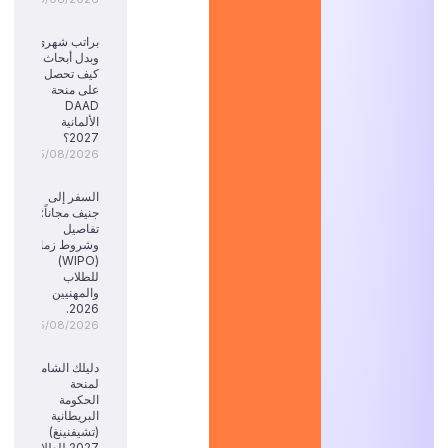
براتب شهري
وبدل أبحاث:
كيف تحصل
على منحة
DAAD
الألمانية
2027؟
05/08/2026
السفر إلى
جنيف مجاناً:
تفاصيل
وشروط زمالة
(WIPO)
للطلاب
والمهنيين
2026.
05/08/2026
دليلك الشامل
لمنحة
الحكومة
البريطانية
(تشيفنينغ)
2027 للطلاب