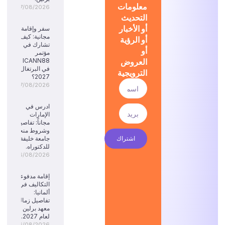
معلومات
07/08/2026
التحديث
أو الأخبار
سفر وإقامة
مجانية: كيف
أو الرؤية
تشارك في
أو
مؤتمر
العروض
ICANN88
في البرتغال
الترويجية
2027؟
07/08/2026
ادرس في
الإمارات
مجاناً: تفاصيل
وشروط منحة
اشتراك
جامعة خليفة
للدكتوراه.
06/08/2026
إقامة مدفوعة
التكاليف في
ألمانيا:
تفاصيل زمالة
معهد برلين
لعام 2027.
06/08/2026