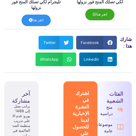
لكي تصلك المنح فور نزولها
تليجرام لكي تصلك المنح فور
نزولها
انقر هنا
انقر هنا
شارك
Twitter
Facebook
هذا :
WhatsApp
LinkedIn
الفئات
اشترك
آخر
في
الشعبية
مشاركة
النشرة
براتب يصل
منح
إلى 1488
الإخبارية
دراسية
يورو: قدم الآن
لدينا
على تدريب
موضوعات
للحصول
منظمة الصحة
عامة
العالمية في
على
برلين.