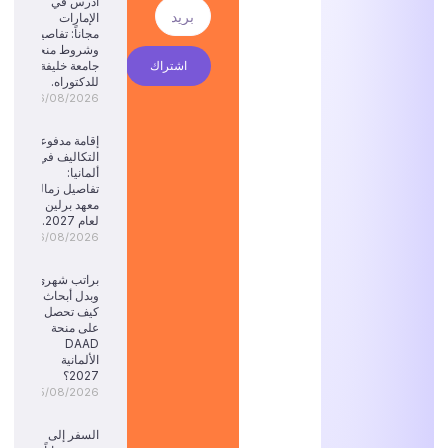
ادرس في
الإمارات
مجاناً: تفاصيل
وشروط منحة
اشتراك
جامعة خليفة
للدكتوراه.
06/08/2026
إقامة مدفوعة
التكاليف في
ألمانيا:
تفاصيل زمالة
معهد برلين
لعام 2027.
06/08/2026
براتب شهري
وبدل أبحاث:
كيف تحصل
على منحة
DAAD
الألمانية
2027؟
05/08/2026
السفر إلى