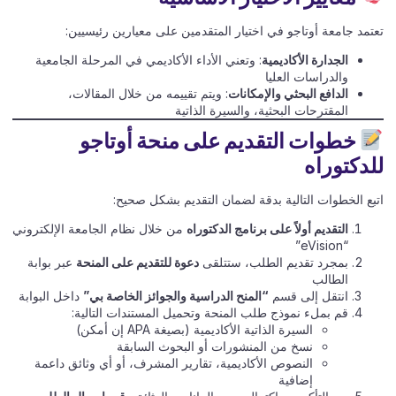
تعتمد جامعة أوتاجو في اختيار المتقدمين على معيارين رئيسيين:
الجدارة الأكاديمية
: وتعني الأداء الأكاديمي في المرحلة الجامعية
والدراسات العليا
الدافع البحثي والإمكانات
: ويتم تقييمه من خلال المقالات،
المقترحات البحثية، والسيرة الذاتية
خطوات التقديم على منحة أوتاجو
للدكتوراه
اتبع الخطوات التالية بدقة لضمان التقديم بشكل صحيح:
التقديم أولاً على برنامج الدكتوراه
من خلال نظام الجامعة الإلكتروني
“eVision”
بمجرد تقديم الطلب، ستتلقى
دعوة للتقديم على المنحة
عبر بوابة
الطالب
انتقل إلى قسم
“المنح الدراسية والجوائز الخاصة بي”
داخل البوابة
قم بملء نموذج طلب المنحة وتحميل المستندات التالية:
السيرة الذاتية الأكاديمية (بصيغة APA إن أمكن)
نسخ من المنشورات أو البحوث السابقة
النصوص الأكاديمية، تقارير المشرف، أو أي وثائق داعمة
إضافية