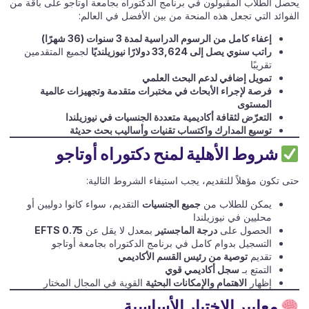
يحصل الطلاب المقبولون في برنامج الدكتوراه بجامعة أوتاجو على باقة من
الفوائد التي تجعل هذه المنحة من بين الأفضل في العالم:
إعفاء كامل من الرسوم الدراسية لمدة 3 سنوات (36 شهرًا)
راتب سنوي يصل إلى 33,624 دولارًا نيوزيلنديًا
لجميع المتقدمين
تقريبًا
تمويل إضافي لدعم البحث العلمي
فرصة لإجراء الأبحاث في مختبرات متقدمة وتجهيزات عالمية
المستوى
التعرّض لثقافة أكاديمية متعددة الجنسيات في نيوزيلندا
توسيع المدارك واكتساب تقنيات وأساليب بحث حديثة
شروط الأهلية لمنح دكتوراه أوتاجو
حتى تكون مؤهلاً للتقديم، يجب استيفاء الشروط التالية:
يمكن للطلاب من
جميع الجنسيات
التقديم، سواء كانوا دوليين أو
محليين في نيوزيلندا
الحصول على
درجة الماجستير
بمعدل لا يقل عن
0.75 EFTS
التسجيل بدوام كامل في برنامج الدكتوراه بجامعة أوتاجو
تقديم
توصية من رئيس القسم الأكاديمي
التمتع بـ
سجل أكاديمي قوي
إظهار
الاهتمام والإمكانات البحثية
القوية في المجال المختار
معايير الاختيار الأساسية