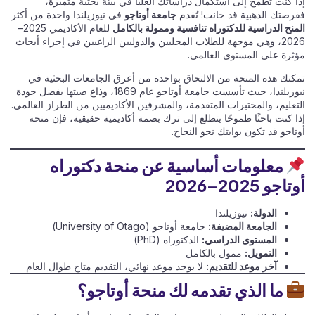
إذا كنت تطمح إلى استكمال دراساتك العليا في بيئة بحثية متميزة،
ففرصتك الذهبية قد حانت! تُقدم
جامعة أوتاجو
في نيوزيلندا واحدة من أكثر
المنح الدراسية للدكتوراه تنافسية وممولة بالكامل
للعام الأكاديمي 2025–
2026، وهي موجهة للطلاب المحليين والدوليين الراغبين في إجراء أبحاث
مؤثرة على المستوى العالمي.
تمكنك هذه المنحة من الالتحاق بواحدة من أعرق الجامعات البحثية في
نيوزيلندا، حيث تأسست جامعة أوتاجو عام 1869، وذاع صيتها بفضل جودة
التعليم، والمختبرات المتقدمة، والمشرفين الأكاديميين من الطراز العالمي.
إذا كنت باحثًا طموحًا يتطلع إلى ترك بصمة أكاديمية حقيقية، فإن منحة
أوتاجو قد تكون بوابتك نحو النجاح.
معلومات أساسية عن منحة دكتوراه
أوتاجو 2025–2026
الدولة:
نيوزيلندا
الجامعة المضيفة:
جامعة أوتاجو (University of Otago)
المستوى الدراسي:
الدكتوراه (PhD)
التمويل:
ممول بالكامل
آخر موعد للتقديم:
لا يوجد موعد نهائي، التقديم متاح طوال العام
ما الذي تقدمه لك منحة أوتاجو؟