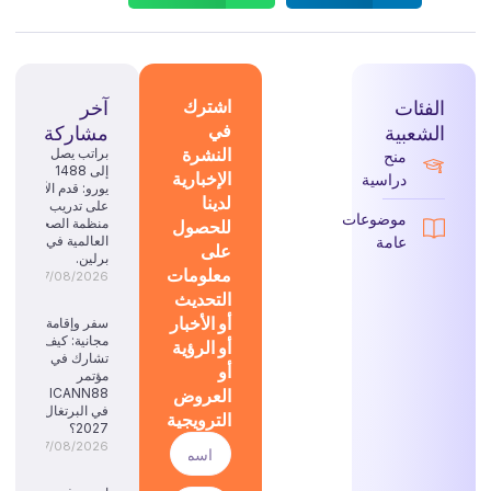
الفئات
اشترك
آخر
في
الشعبية
مشاركة
النشرة
براتب يصل
منح
إلى 1488
الإخبارية
دراسية
يورو: قدم الآن
لدينا
على تدريب
موضوعات
للحصول
منظمة الصحة
عامة
العالمية في
على
برلين.
معلومات
07/08/2026
التحديث
أو الأخبار
سفر وإقامة
مجانية: كيف
أو الرؤية
تشارك في
أو
مؤتمر
العروض
ICANN88
في البرتغال
الترويجية
2027؟
07/08/2026