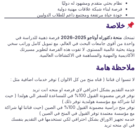
نظام بحثي متقدم ومشهود له دوليًا
فرصة لبناء شبكة علاقات مهنية دولية
جودة حياة مرتفعة ومجتمع داعم للطلاب الدوليين
خلاصة
تمنحك
منحة دكتوراه أوتاجو 2025–2026
فرصة ذهبية للدراسة في
واحدة من أقوى جامعات البحث في العالم، مع تمويل كامل وراتب سخي
وبيئة بحثية عالمية المستوى. لا تفوت هذه الفرصة لتطوير مسيرتك
الأكاديمية والمهنية والمساهمة في الاكتشافات العالمية.
ملاحظة هامة
لا تنسوا ان قناتنا ( قناه منح من كل الالوان ) توفر خدمات اضافية مثل :
خدمه التقديم بشكل احترافي لاي فرصه او منحه انت تريد
نوفر فرص مضمونة القبول 100% في للمساعدة للسفر الي هولندا ( حيث
لنا شراكة مع مؤسسة هولندية توفر ذلك )
نوفر منح دراسية مضمونة القبول 100% في الصين (حيث قناتنا لها شراكة
مع مؤسسة معتمدة توفر القبول في المنح في الصين )
خدمه تجهيز الاوراق بشكل احترافي لكي تستخدمها في التقديم بنفسك
في اي منحه تريد