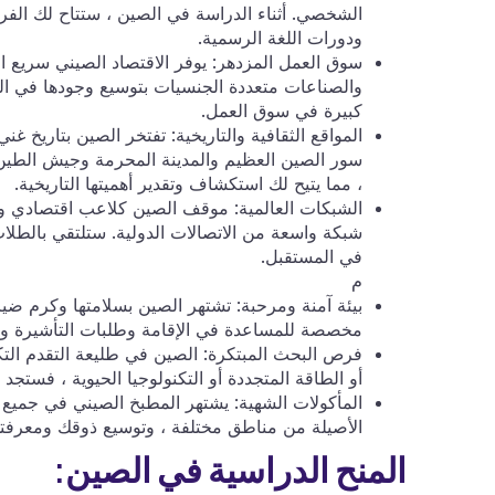
الشخصي. أثناء الدراسة في الصين ، ستتاح لك الفر
ودورات اللغة الرسمية.
سوق العمل المزدهر: يوفر الاقتصاد الصيني سريع ا
والصناعات متعددة الجنسيات بتوسيع وجودها في ا
كبيرة في سوق العمل.
المواقع الثقافية والتاريخية: تفتخر الصين بتاريخ 
سور الصين العظيم والمدينة المحرمة وجيش الطين.
، مما يتيح لك استكشاف وتقدير أهميتها التاريخية.
الشبكات العالمية: موقف الصين كلاعب اقتصادي و
شبكة واسعة من الاتصالات الدولية. ستلتقي بالطلاب
في المستقبل.
م
بيئة آمنة ومرحبة: تشتهر الصين بسلامتها وكرم ضيا
مخصصة للمساعدة في الإقامة وطلبات التأشيرة وأي 
فرص البحث المبتكرة: الصين في طليعة التقدم التك
أو الطاقة المتجددة أو التكنولوجيا الحيوية ، فست
المأكولات الشهية: يشتهر المطبخ الصيني في جميع أن
الأصيلة من مناطق مختلفة ، وتوسيع ذوقك ومعرفت
المنح الدراسية في الصين: