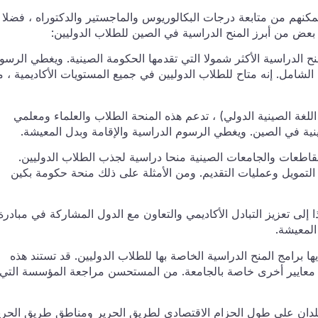
مكنهم من متابعة درجات البكالوريوس والماجستير والدكتوراه ، فضلا
 بعض من أبرز المنح الدراسية في الصين للطلاب الدوليين:
نح الدراسية الأكثر شمولا التي تقدمها الحكومة الصينية. ويغطي الرسو
الشامل. إنه متاح للطلاب الدوليين في جميع المستويات الأكاديمية ، 
لغة الصينية الدولي) ، تدعم هذه المنحة الطلاب والعلماء ومعلمي
صينية في الصين. ويغطي الرسوم الدراسية والإقامة وبدل المعيشة.
 المقاطعات والجامعات الصينية منحا دراسية لجذب الطلاب الدوليين.
 التمويل وعمليات التقديم. ومن الأمثلة على ذلك منحة حكومة بكين
ا إلى تعزيز التبادل الأكاديمي والتعاون مع الدول المشاركة في مبادرة
المعيشة.
يها برامج المنح الدراسية الخاصة بها للطلاب الدوليين. قد تستند هذه
ية أو معايير أخرى خاصة بالجامعة. من المستحسن مراجعة المؤسسة التي
بلدان على طول الحزام الاقتصادي لطريق الحرير ومناطق طريق الحري