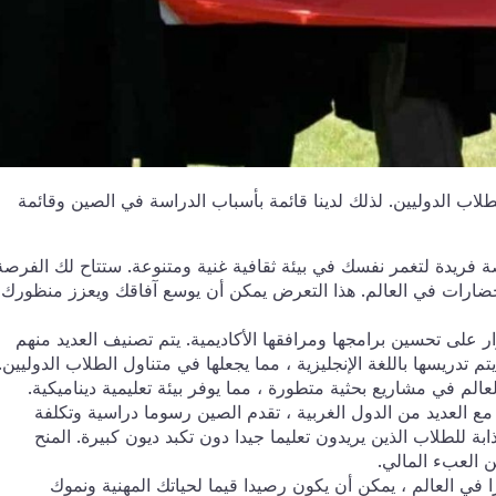
لطلاب الدوليين. لذلك لدينا قائمة بأسباب الدراسة في الصين وقائمة
ة فريدة لتغمر نفسك في بيئة ثقافية غنية ومتنوعة. ستتاح لك الفرصة
لحضارات في العالم. هذا التعرض يمكن أن يوسع آفاقك ويعزز منظورك
ر على تحسين برامجها ومرافقها الأكاديمية. يتم تصنيف العديد منهم
تدريسها باللغة الإنجليزية ، مما يجعلها في متناول الطلاب الدوليين.
لعالم في مشاريع بحثية متطورة ، مما يوفر بيئة تعليمية ديناميكية.
 مع العديد من الدول الغربية ، تقدم الصين رسوما دراسية وتكلفة
بة للطلاب الذين يريدون تعليما جيدا دون تكبد ديون كبيرة. المنح
ن العبء المالي.
ارا في العالم ، يمكن أن يكون رصيدا قيما لحياتك المهنية ونموك