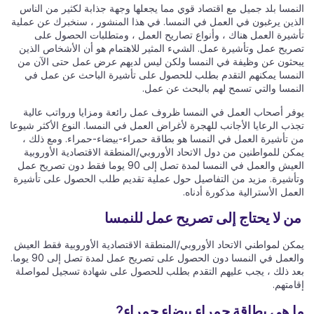
النمسا بلد جميل مع اقتصاد قوي مما يجعلها وجهة جذابة لكثير من الناس
الذين يرغبون في العمل في النمسا. في هذا المنشور ، سنخبرك عن عملية
تأشيرة العمل هناك ، وأنواع تصاريح العمل ، ومتطلبات الحصول على
تصريح عمل وتأشيرة عمل. الشيء المثير للاهتمام هو أن الأشخاص الذين
يبحثون عن وظيفة في النمسا ولكن ليس لديهم عرض عمل حتى الآن من
النمسا يمكنهم التقدم بطلب للحصول على تأشيرة الباحث عن عمل في
النمسا والتي تسمح لهم بالبحث عن عمل.
يوفر أصحاب العمل في النمسا ظروف عمل رائعة ومزايا ورواتب عالية
تجذب الرعايا الأجانب للهجرة لأغراض العمل في النمسا. النوع الأكثر شيوعا
من تأشيرة العمل في النمسا هو بطاقة حمراء-بيضاء-حمراء. ومع ذلك ،
يمكن للمواطنين من دول الاتحاد الأوروبي/المنطقة الاقتصادية الأوروبية
العيش والعمل في النمسا لمدة تصل إلى 90 يوما فقط دون تصريح عمل
وتأشيرة. مزيد من التفاصيل حول عملية تقديم طلب الحصول على تأشيرة
العمل الأسترالية مذكورة أدناه.
من لا يحتاج إلى تصريح عمل للنمسا
يمكن لمواطني الاتحاد الأوروبي/المنطقة الاقتصادية الأوروبية فقط العيش
والعمل في النمسا دون الحصول على تصريح عمل لمدة تصل إلى 90 يوما.
بعد ذلك ، يجب عليهم التقدم بطلب للحصول على شهادة تسجيل لمواصلة
إقامتهم.
ما هي بطاقة حمراء بيضاء حمراء?