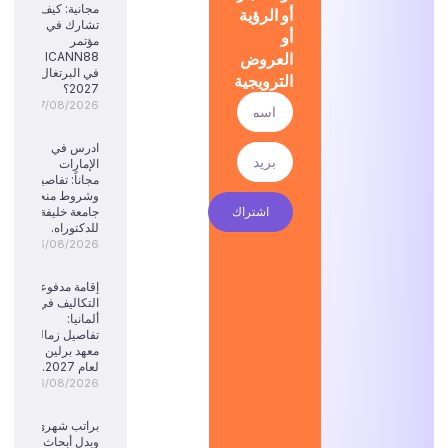
مجانية: كيف
أو الرؤية
تشارك في
أو
مؤتمر
العروض
ICANN88
في البرتغال
الترويجية
2027؟
07/08/2026
ادرس في
الإمارات
مجاناً: تفاصيل
وشروط منحة
اشتراك
جامعة خليفة
للدكتوراه.
06/08/2026
إقامة مدفوعة
التكاليف في
ألمانيا:
تفاصيل زمالة
معهد برلين
لعام 2027.
06/08/2026
براتب شهري
وبدل أبحاث: