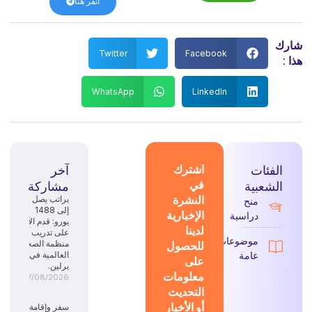
انقر هنا
شارك
Twitter
Facebook
هذا :
WhatsApp
LinkedIn
الفئات
اشترك
آخر
في
الشعبية
مشاركة
النشرة
براتب يصل
منح
إلى 1488
الإخبارية
دراسية
يورو: قدم الآن
لدينا
على تدريب
موضوعات
للحصول
منظمة الصحة
عامة
العالمية في
على
برلين.
معلومات
07/08/2026
التحديث
أو الأخبار
سفر وإقامة