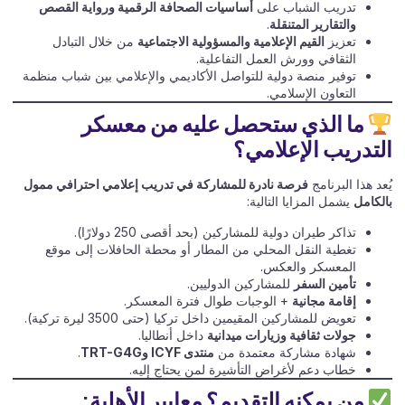
تدريب الشباب على
أساسيات الصحافة الرقمية ورواية القصص
والتقارير المتنقلة
.
تعزيز
القيم الإعلامية والمسؤولية الاجتماعية
من خلال التبادل
الثقافي وورش العمل التفاعلية.
توفير منصة دولية للتواصل الأكاديمي والإعلامي بين شباب منظمة
التعاون الإسلامي.
ما الذي ستحصل عليه من معسكر
التدريب الإعلامي؟
يُعد هذا البرنامج
فرصة نادرة للمشاركة في تدريب إعلامي احترافي ممول
بالكامل
يشمل المزايا التالية:
تذاكر طيران دولية للمشاركين (بحد أقصى 250 دولارًا).
تغطية النقل المحلي من المطار أو محطة الحافلات إلى موقع
المعسكر والعكس.
تأمين السفر
للمشاركين الدوليين.
إقامة مجانية
+ الوجبات طوال فترة المعسكر.
تعويض للمشاركين المقيمين داخل تركيا (حتى 3500 ليرة تركية).
جولات ثقافية وزيارات ميدانية
داخل أنطاليا.
شهادة مشاركة معتمدة من
منتدى ICYF وTRT-G4G
.
خطاب دعم لأغراض التأشيرة لمن يحتاج إليه.
من يمكنه التقديم؟ معايير الأهلية: