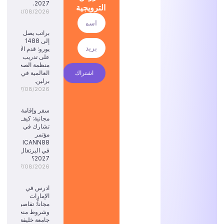
2027.
الترويجية
08/08/2026
براتب يصل
إلى 1488
يورو: قدم الآن
على تدريب
منظمة الصحة
اشتراك
العالمية في
برلين.
07/08/2026
سفر وإقامة
مجانية: كيف
تشارك في
مؤتمر
ICANN88
في البرتغال
2027؟
07/08/2026
ادرس في
الإمارات
مجاناً: تفاصيل
وشروط منحة
جامعة خليفة