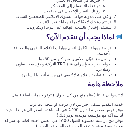
خبرتك في المجال الإعلامي.
دوافعك للانضمام إلى المعسكر.
رؤيتك للتغيير الإعلامي في مجتمعك.
وافق على مدونة قواعد السلوك الإعلامي للصحفيين الشباب.
قد تتم دعوتك لاحقًا لإجراء مقابلة عبر الإنترنت.
ستتلقى إشعارًا بالنتيجة النهائية عبر البريد الإلكتروني.
لماذا يجب أن تتقدم الآن؟
فرصة ممولة بالكامل لتعلم مهارات الإعلام الرقمي والصحافة
الأخلاقية.
تواصل مع شبّان إعلاميين من أكثر من 50 دولة.
أجواء احترافية بإشراف
قناة TRT التركية
ومؤسسة التعاون
الإسلامي.
تجربة ثقافية وإعلامية لا تُنسى في مدينة أنطاليا الساحرة.
ملاحظة هامة
لا تنسوا ان قناتنا ( قناه منح من كل الالوان ) توفر خدمات اضافية مثل :
خدمه التقديم بشكل احترافي لاي فرصه او منحه انت تريد
نوفر فرص مضمونة القبول 100% في للمساعدة للسفر الي هولندا ( حيث
لنا شراكة مع مؤسسة هولندية توفر ذلك )
نوفر منح دراسية مضمونة القبول 100% في الصين (حيث قناتنا لها شراكة
مع مؤسسة معتمدة توفر القبول في المنح في الصين )