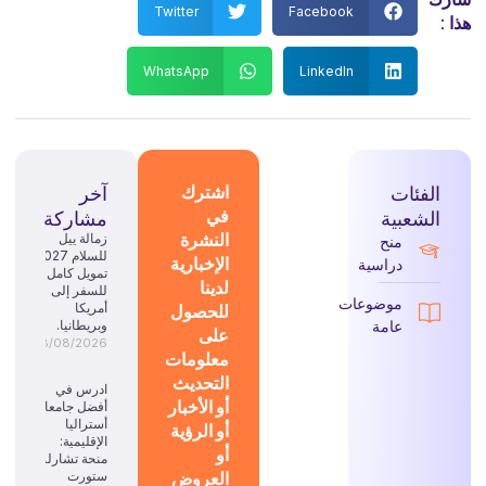
Twitter
Facebook
هذا :
WhatsApp
LinkedIn
الفئات
اشترك
آخر
في
الشعبية
مشاركة
النشرة
زمالة ييل
منح
للسلام 2027:
الإخبارية
دراسية
تمويل كامل
لدينا
للسفر إلى
موضوعات
للحصول
أمريكا
عامة
وبريطانيا.
على
08/08/2026
معلومات
التحديث
ادرس في
أو الأخبار
أفضل جامعات
أستراليا
أو الرؤية
الإقليمية:
أو
منحة تشارلز
العروض
ستورت