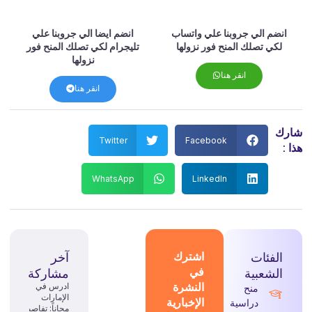
انضم الي جروبنا علي واتساب
انضم ايضا الي جروبنا علي
لكي تصلك المنح فور نزولها
تليجرام لكي تصلك المنح فور
نزولها
انقر هنا
انقر هنا
شارك
Twitter
Facebook
هذا :
WhatsApp
LinkedIn
الفئات
اشترك
آخر
في
الشعبية
مشاركة
النشرة
ادرس في
منح
الإمارات
الإخبارية
دراسية
مجاناً: تفاصيل