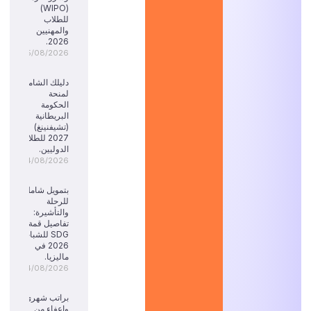
(WIPO)
للطلاب
والمهنيين
2026.
05/08/2026
دليلك الشامل
لمنحة
الحكومة
البريطانية
(تشيفنينغ)
2027 للطلاب
الدوليين.
04/08/2026
بتمويل شامل
للرحلة
والتأشيرة:
تفاصيل قمة
SDG للشباب
2026 في
ماليزيا.
04/08/2026
براتب شهري
وإعفاء من