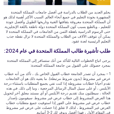
يحلم العديد من الطلاب بالدراسة في أفضل جامعات المملكة المتحدة
المشهورة بجودة التعليم في جميع أنحاء العالم. السبب الأكثر أهمية لذلك هو
أن المملكة المتحدة معروفة بثقافتها الغنية وتاريخها الطويل وأفضل جودة
للتعليم ، وبالطبع بسبب كون المملكة المتحدة دولة ناطقة باللغة الإنجليزية.
حتى الرسوم الدراسية باهظة الثمن من الجامعات في المملكة المتحدة لا
يمكن أن تتوقف الآلاف من الطلاب والمملكة المتحدة لا تزال نقطة جذب
التعليم الرئيسية لعدة عقود.
طلب تأشيرة طالب المملكة المتحدة في عام 2024:
يرجى اتباع الخطوات التالية للتأكد من أنك ستسافر إلى المملكة المتحدة
بمجرد حصولك على القبول من جامعة المملكة المتحدة:
1 – بمجرد أن تصدر الجامعة خطاب القبول الخاص بك ، تأكد من أنه خطاب
عرض غير مشروط (بدون شروط مرتبطة). ما يعنيه ذلك هو أن الجامعات
تقدم أحيانا خطابات مشروطة إذا كنت تفي بجميع المتطلبات باستثناء درجة
الآيلتس ، أو على سبيل المثال الرسائل المرجعية ، وما إلى ذلك. في هذه
الحالة ، سيطلبون منك تقديم درجة الآيلتس أو أي مستند معلق آخر لتحويل
هذا العرض المشروط إلى خطاب عرض غير مشروط. سيقومون بإصدار
خطاب عرض غير مشروط على الفور إذا استوفيت جميع متطلبات خطاب
العرض غير المشروط ، لذلك لا تقلق إذا حصلت على عرض غير مشروط
في المقام الأول ، فهذا أفضل ويوفر لك 2-3 أسابيع.