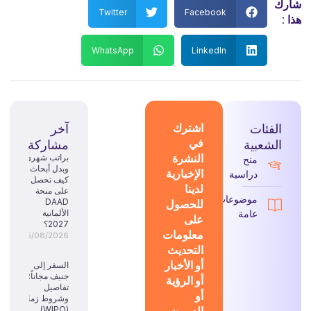
شارك
Twitter
Facebook
هذا :
WhatsApp
LinkedIn
الفئات
اشترك
آخر
في
الشعبية
مشاركة
النشرة
براتب شهري
منح
وبدل أبحاث:
الإخبارية
دراسية
كيف تحصل
لدينا
على منحة
موضوعات
للحصول
DAAD
عامة
الألمانية
على
2027؟
معلومات
05/08/2026
التحديث
أو الأخبار
السفر إلى
جنيف مجاناً:
أو الرؤية
تفاصيل
أو
وشروط زمالة
العروض
(WIPO)