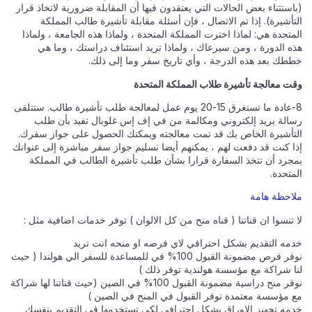
(باستثناء بعض الحالات التي يعتقدون فيها أن المقابلة ضرورية لاتخاذ قرار
التأشيرة). إذا تم الاتصال ، فإن أسئلة مقابلة تأشيرة طالب المملكة
المتحدة هي: لماذا اخترت المملكة المتحدة ، ولماذا هذه الجامعة ، ولماذا
هذه الدورة ، ومن سيرعاك ، ولماذا تريد استئناف دراستك ، وما هي
خططك بعد هذه الدرجة ، وأي تاريخ سفر وما إلى ذلك.
وقت معالجة تأشيرة طلاب المملكة المتحدة
8-عادة ما تستغرق 15-20 يوم عمل لمعالجة طلب تأشيرة طالب. ستتلقى
رسالة بريد إلكتروني ومكالمة من في إف إس غلوبال تفيد بأن طلب
التأشيرة الخاص بك قد تمت معالجته ويمكنك الحصول على جواز سفرك.
إذا كنت قد دفعت لهم ، يمكنهم أيضا تسليم جواز سفر مباشرة إلى عنوانك
بمجرد أن تتخذ السفارة قرارا بشأن طلب تأشيرة الطالب في المملكة
المتحدة.
ملاحظة هامة
لا تنسوا ان قناتنا ( قناه منح من كل الالوان ) توفر خدمات اضافية مثل :
خدمه التقديم بشكل احترافي لاي فرصه او منحه انت تريد
نوفر فرص مضمونة القبول 100% في للمساعدة للسفر الي هولندا ( حيث
لنا شراكة مع مؤسسة هولندية توفر ذلك )
نوفر منح دراسية مضمونة القبول 100% في الصين (حيث قناتنا لها شراكة
مع مؤسسة معتمدة توفر القبول في المنح في الصين )
خدمه تجهيز الاوراق بشكل احترافي لكي تستخدمها في التقديم بنفسك