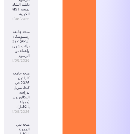
دليلك الشامل
لمنحة KAIST
الكورية.
03/08/2026
منحة جامعة
ريتسوميكان
(APU) 2027:
براتب شهري
وإعفاء من
الرسوم.
03/08/2026
منحة جامعة
كارلتون
2026 في
كندا: تمويل
لدراسة
البكالوريوس
(ممولة
بالكامل).
02/08/2026
منحة دبي
الممولة
بالكامل