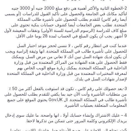
2-الخطوة الثانية والأكثر أهمية هي دفع مبلغ 2000 جنيه أو 3000 جنيه
لتأكيد مكانك في الجامعة والحصول على تأكيد القبول للدراسات (أو يسمى
أيضا رقم كاس) للتقدم بطلب للحصول على تأشيرة طالب المملكة
المتحدة. تطلب بعض الجامعات أيضا كشوف حسابات بنكية تحتوي على
مبلغ كاف للدراسة (الرسوم الدراسية للسنة الأولى) ونفقات المعيشة لأول
9 أشهر. يجب أن يكون المبلغ في الحساب لمدة 28 يوما على الأقل.
عندما كنت في انتظار رقم كاس ، لا ننسى لحجز موعد اختبار السل
للحصول على تأشيرة طالب في المملكة المتحدة. انها وثيقة إلزامية ويجب
أن يكون لديك شهادة السل تبين أنك لا تعاني من مرض السل. ويمكنك
فقط الحصول على هذه الشهادة من المراكز المعتمدة من قبل وزارة
الداخلية في المملكة المتحدة. يمكنك زيارة موقع الويب الخاص بهم
لمعرفة المختبرات المعتمدة من قبل وزارة الداخلية في المملكة المتحدة
لإصدار شهادات السل في بلدك.
3-بعد حصولك على رقم كاس ، تكون قد استوفت بالفعل أكثر من 50 ٪
من متطلبات التأشيرة وأنت الآن جيد بما يكفي للتقدم بطلب للحصول على
تأشيرة طالب في المملكة المتحدة. ال Gov.UK يحتوي الموقع على جميع
المعلومات المتعلقة بعمليات التأشيرة.
4 – عليك الاشتراك وإنشاء حسابك أولا ، انها واضحة. ما عليك سوى إدخال
بريدك الإلكتروني وكلمة المرور حتى تتمكن من تذكرها لاحقا.
5-ثم تحتاج إلى الإجابة على جميع الأسئلة حول خلفيتك (الاسم ، تفاصيل