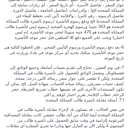
جواز السفر ، تفاصيل الأسرة ، أي تاريخ السفر ، أي زيارات سابقة إلى
المملكة المتحدة الخ) ، والدراسات (تفاصيل الجامعة ، تفاصيل الدورة ،
تفاصيل الرسوم ، رقم كاس) ، والإقامة (أين كنت تخطط للبقاء في
المملكة المتحدة) الخ ودفع رسوم التأشيرة (رسوم تأشيرة طالب المملكة
المتحدة هو 363 جنيه) ورسوم الهجرة الصحية (رسوم إيس لتأشيرة طالب
المملكة المتحدة هو 470 جنيه سنويا) لحجز موعد التأشيرة. إنه ليس
اختياريا ويجب على الجميع دفع كلا المبلغين قبل حجز موعد التأشيرة.
6-بعد دفع رسوم التأشيرة ورسوم التأمين الصحي ، فإن الخطوة التالية هي
حجز موعد التأشيرة. يمكنك تحديد أي مركز موعد في بلدك وزيارته في
تاريخ الموعد.
7-في يوم التعيين ، تحتاج إلى تقديم بصمات أصابعك وجميع الوثائق إلى
ففسغلوبال. وتشمل الوثائق للحصول على تأشيرة طالب في المملكة
المتحدة, ولكن لا تقتصر على: جواز سفر, رسالة كاس, درجة, نسخة,
كشف حساب مصرفي, رسالة صيانة الحساب, شهادة السل, إلخ. يمكن أن
تكون المستندات الأخرى التي قد تضيفها: خطاب تصريح الشرطة, حجز
الرحلة, خطاب الإقامة, تقرير اختبار كوفيد, و اكثر.
7.1. أسئلة مقابلة تأشيرة طالب المملكة المتحدة:
في بعض الحالات ، قد يتصلون بك لإجراء مقابلة تأشيرة طالب في
المملكة المتحدة أيضا للتأكد من أنك طالب حقيقي. كانت مقابلة المصداقية
المزعومة إلزامية في وقت سابق للحصول على تأشيرة طالب من
المستوى 4 ولكن الآن تم التنازل عنها ونادرا ما تجري السفارة أي مقابلات