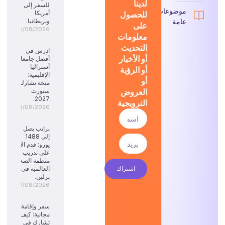
لدينا
للسفر إلى
موضوعات
للحصول
أمريكا
عامة
وبريطانيا.
على
08/08/2026
معلومات
التحديث
ادرس في
أو الأخبار
أفضل جامعات
أستراليا
أو الرؤية
الإقليمية:
أو
منحة تشارلز
العروض
ستورت
2027.
الترويجية
08/08/2026
براتب يصل
إلى 1488
يورو: قدم الآن
على تدريب
منظمة الصحة
اشتراك
العالمية في
برلين.
07/08/2026
سفر وإقامة
مجانية: كيف
تشارك في