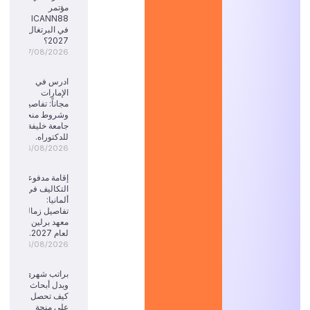
مؤتمر
ICANN88
في البرتغال
2027؟
07/08/2026
ادرس في
الإمارات
مجاناً: تفاصيل
وشروط منحة
جامعة خليفة
للدكتوراه.
06/08/2026
إقامة مدفوعة
التكاليف في
ألمانيا:
تفاصيل زمالة
معهد برلين
لعام 2027.
06/08/2026
براتب شهري
وبدل أبحاث:
كيف تحصل
على منحة