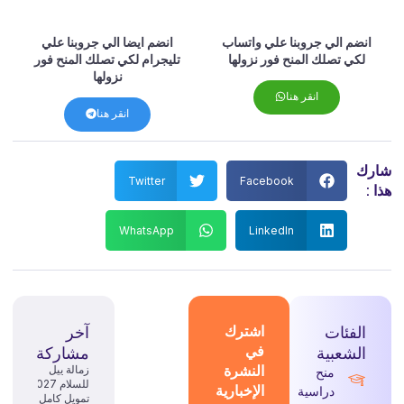
انضم الي جروبنا علي واتساب
انضم ايضا الي جروبنا علي
لكي تصلك المنح فور نزولها
تليجرام لكي تصلك المنح فور
نزولها
انقر هنا
انقر هنا
شارك
Twitter
Facebook
هذا :
WhatsApp
LinkedIn
الفئات
اشترك
آخر
في
الشعبية
مشاركة
النشرة
زمالة ييل
منح
للسلام 2027:
الإخبارية
دراسية
تمويل كامل