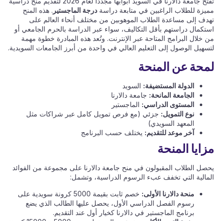
تفتح جامعة دالارنا في السويد أبوابها مجددًا لعام 2026 لتقديم منح دراسية
مميزة للطلاب الراغبين في متابعة دراسة
درجة الماجستير
. هذه المنح
تهدف إلى مساعدة الطلاب الموهوبين من مختلف أنحاء العالم على
استكمال دراستهم بأقل التكاليف، سواء عبر الدراسة بالحرم الجامعي أو
من خلال البرامج المتاحة عبر الإنترنت. وتُعد هذه المبادرة خطوة مهمة
لتسهيل الوصول إلى التعليم العالي في واحدة من أبرز الجامعات السويدية.
لمحة عن المنحة
الدولة المستضيفة:
السويد
الجامعة المانحة:
جامعة دالارنا
المستوى الدراسي:
الماجستير
نوع التمويل:
جزئي (مع فرص تمويل كامل عبر شراكات مثل
المعهد السويدي)
آخر موعد للتقديم:
يختلف حسب البرنامج
مزايا المنحة
يحصل الطلاب المقبولون في منح جامعة دالارنا على مجموعة من الفوائد
المالية التي تخفف عبء الرسوم الدراسية، وتشمل:
منحة دالارنا الأولى:
خصم ثابت بقيمة 5000 كرونة سويدية على
رسوم الفصل الدراسي الأول، يحصل عليها الطالب الذي يضع
برنامج الماجستير في دالارنا كخيار أول عند التقديم.