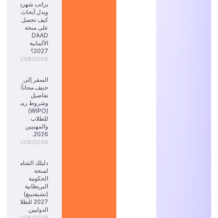
براتب شهري
وبدل أبحاث:
كيف تحصل
على منحة
DAAD
الألمانية
2027؟
05/08/2026
السفر إلى
جنيف مجاناً:
تفاصيل
وشروط زمالة
(WIPO)
للطلاب
والمهنيين
2026.
05/08/2026
دليلك الشامل
لمنحة
الحكومة
البريطانية
(تشيفنينغ)
2027 للطلاب
الدوليين.
04/08/2026