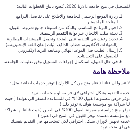
للتسجيل في منح جامعة دالارنا 2026، يُنصح باتباع الخطوات التالية:
زيارة الموقع الرسمي للجامعة والاطلاع على تفاصيل البرامج
المتاحة للماجستير.
اختيار البرنامج المناسب والتأكد من استيفاء جميع شروط القبول.
تعبئة طلب الالتحاق عبر
بوابة التقديم الرسمية
.
تحديد رغبتك في التقديم على المنحة وتحميل المستندات المطلوبة
(الشهادات الأكاديمية، خطاب الدافع، إثبات إتقان اللغة الإنجليزية…).
إرسال الطلب قبل الموعد النهائي ومتابعة البريد الإلكتروني
للحصول على التحديثات.
في حال القبول، استكمال إجراءات التسجيل وفق تعليمات الجامعة.
ملاحظة هامة
لا تنسوا ان قناتنا ( قناه منح من كل الالوان ) توفر خدمات اضافية مثل :
خدمه التقديم بشكل احترافي لاي فرصه او منحه انت تريد
نوفر فرص مضمونة القبول 100% في للمساعدة للسفر الي هولندا ( حيث
لنا شراكة مع مؤسسة هولندية توفر ذلك )
نوفر منح دراسية مضمونة القبول 100% في الصين (حيث قناتنا لها شراكة
مع مؤسسة معتمدة توفر القبول في المنح في الصين )
خدمه تجهيز الاوراق بشكل احترافي لكي تستخدمها في التقديم بنفسك
في اي منحه تريد