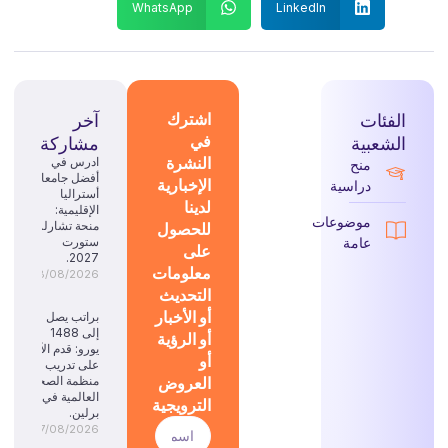
WhatsApp
LinkedIn
الفئات
اشترك
آخر
في
الشعبية
مشاركة
النشرة
ادرس في
منح
أفضل جامعات
الإخبارية
دراسية
أستراليا
لدينا
الإقليمية:
موضوعات
للحصول
منحة تشارلز
عامة
ستورت
على
2027.
معلومات
08/08/2026
التحديث
أو الأخبار
براتب يصل
إلى 1488
أو الرؤية
يورو: قدم الآن
أو
على تدريب
العروض
منظمة الصحة
العالمية في
الترويجية
برلين.
07/08/2026