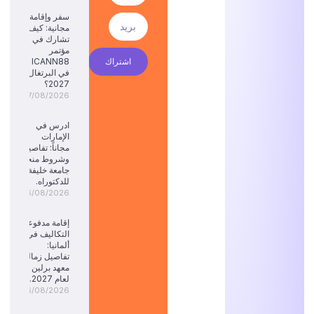
سفر وإقامة
مجانية: كيف
تشارك في
مؤتمر
اشتراك
ICANN88
في البرتغال
2027؟
07/08/2026
ادرس في
الإمارات
مجاناً: تفاصيل
وشروط منحة
جامعة خليفة
للدكتوراه.
06/08/2026
إقامة مدفوعة
التكاليف في
ألمانيا:
تفاصيل زمالة
معهد برلين
لعام 2027.
06/08/2026