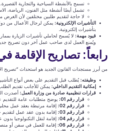
تسمح بالأنشطة السياحية والتجارية القصيرة.
تشمل أيضًا أنشطة مثل الفنون، الرياضة، الا
لا حاجة لتقديم طلبين مختلفين لأن الغرض م
التأشيرات الإلكترونية:
يمكن لرجال الأعمال من دول مث
بتأشيرات إلكترونية.
قيود مهمة:
لا يُسمح لحاملي تأشيرات الزيارة بممار
ويُمنع العمل لدى صاحب عمل آخر دون تصريح جديد
رابعاً: تصاريح الإقامة في
من أبرز مستجدات القانون الجديد هو استحداث “تصريح الإ
وظيفته:
يُطلب قبل التقديم على بعض أنواع التأشير
إمكانية التقديم الداخلي:
يمكن للأجانب تقديم الطلب 
قرارات تنظيمية صادرة من وزارة العمل:
أصدرت الوزارة 23 قرارًا تنظيم
قرار رقم 01:
يوضح متطلبات عامة للتقديم عل
قرار رقم 02:
إقامة مرتبطة بعقد عمل محلي
قرار رقم 03:
إقامة بدون عقد عمل لتقديم خ
قرار رقم 04:
إقامة لنقل التكنولوجيا بدون ع
قرار رقم 06:
إقامة للعمل في سفن أو منصا