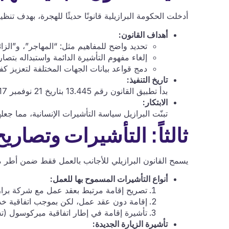
أدخلت الحكومة البرازيلية قانونًا حديثًا للهجرة، بهدف ت
أهداف القانون:
تحديد واضح للمفاهيم مثل: “المهاجر”، و”الزا
إلغاء مفهوم التأشيرة الدائمة واستبداله بتصار
دمج قواعد بيانات الجهات المختلفة لتعزيز كف
تاريخ التنفيذ:
بدأ تطبيق القانون رقم 13.445 بتاريخ 21 نوفمبر 2017.
الابتكار:
تبنّت البرازيل سياسة التأشيرات الإنسانية، مما جع
ثالثاً: التأشيرات وتصاري
يسمح القانون البرازيلي للأجانب بالعمل فقط ضمن أطر م
أنواع التأشيرات المسموح بها للعمل:
تصريح إقامة مرتبط بعقد عمل مع شركة برازي
إقامة دون عقد عمل، لكن بموجب اتفاقية خدم
تأشيرة إقامة في إطار اتفاقية ميركوسول (تشم
تأشيرة الزيارة الجديدة: