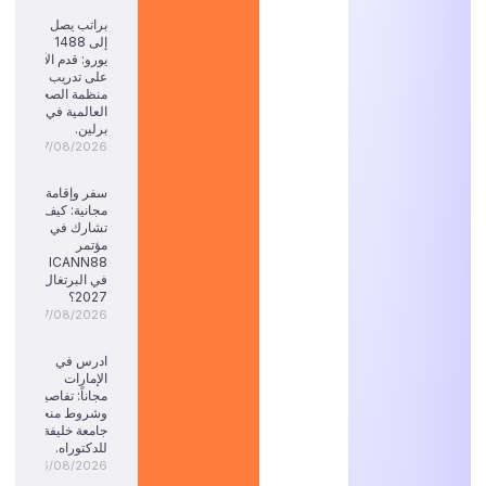
براتب يصل
إلى 1488
يورو: قدم الآن
على تدريب
منظمة الصحة
العالمية في
برلين.
07/08/2026
سفر وإقامة
مجانية: كيف
تشارك في
مؤتمر
ICANN88
في البرتغال
2027؟
07/08/2026
ادرس في
الإمارات
مجاناً: تفاصيل
وشروط منحة
جامعة خليفة
للدكتوراه.
06/08/2026