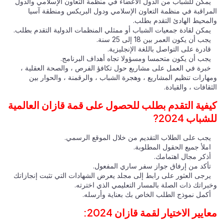
يمكن للشباب من الدول الأعضاء في منظمة التعاون الإسلامي والدول
المراقبة في منظمة التعاون الإسلامي ودول البريكس ومنطقة آسيا
والمحيط الهادئ التقدم بطلب.
يمكن لقادة جمعيات الشباب أو ممثلي المنظمات الدولية التقدم بطلب.
يجب أن يكون العمر بين 18 إلى 25 سنة.
قادرة على التواصل باللغة الإنجليزية.
يجب أن يكون متحمسا ومسؤولا تجاه أهداف البرنامج.
خبرة في العمل على مشاريع حول تكافؤ الفرص ، والصحة العقلية ،
ومهارات تنظيم المشاريع ، وهجرة الشباب ، والرقمنة ، والحوار بين
الثقافات ، والقيادة.
كيفية التقدم بطلب للحصول على قمة قازان العالمية
للشباب 2024?
يجب على الطلاب التقديم من خلال الموقع الرسمي.
املأ جميع الحقول المطلوبة.
أذكر مجال اهتمامك.
تأكد من إرفاق جواز سفر ساري المفعول.
يرجى العثور على رابط إلى مجلد يعرض الشهادات التي تثبت إنجازاتك
وخبراتك ذات الصلة بالمسار التعليمي الذي اخترته.
أكمل نموذج الطلب الخاص بك بعناية وأرسله.
معايير الاختيار لقمة قازان 2024: