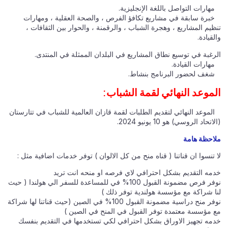
مهارات التواصل باللغة الإنجليزية.
خبرة سابقة في مشاريع تكافؤ الفرص ، والصحة العقلية ، ومهارات
تنظيم المشاريع ، وهجرة الشباب ، والرقمنة ، والحوار بين الثقافات ،
والقيادة.
الرغبة في توسيع نطاق المشاريع في البلدان الممثلة في المنتدى.
مهارات القيادة.
شغف لحضور البرنامج بنشاط.
الموعد النهائي لقمة الشباب:
الموعد النهائي لتقديم الطلبات لقمة قازان العالمية للشباب في تتارستان
(الاتحاد الروسي) هو 10 يونيو 2024.
ملاحظة هامة
لا تنسوا ان قناتنا ( قناه منح من كل الالوان ) توفر خدمات اضافية مثل :
خدمه التقديم بشكل احترافي لاي فرصه او منحه انت تريد
نوفر فرص مضمونة القبول 100% في للمساعدة للسفر الي هولندا ( حيث
لنا شراكة مع مؤسسة هولندية توفر ذلك )
نوفر منح دراسية مضمونة القبول 100% في الصين (حيث قناتنا لها شراكة
مع مؤسسة معتمدة توفر القبول في المنح في الصين )
خدمه تجهيز الاوراق بشكل احترافي لكي تستخدمها في التقديم بنفسك