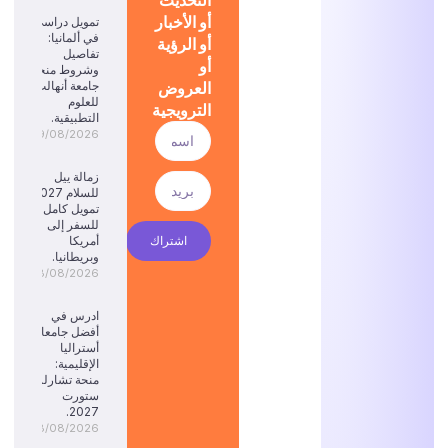
أو الأخبار
تمويل دراسي
في ألمانيا:
أو الرؤية
تفاصيل
أو
وشروط منحة
العروض
جامعة أنهالت
للعلوم
الترويجية
التطبيقية.
09/08/2026
زمالة ييل
للسلام 2027:
تمويل كامل
للسفر إلى
اشتراك
أمريكا
وبريطانيا.
08/08/2026
ادرس في
أفضل جامعات
أستراليا
الإقليمية:
منحة تشارلز
ستورت
2027.
08/08/2026