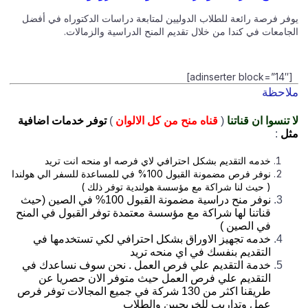
يوفر فرصة رائعة للطلاب الدوليين لمتابعة دراسات الدكتوراه في أفضل
الجامعات في كندا من خلال تقديم المنح الدراسية والزمالات.
[adinserter block=”14″]
ملاحظة
لا تنسوا ان قناتنا
(
قناه منح من كل الالوان
)
توفر خدمات اضافية
مثل
:
خدمه التقديم بشكل احترافي لاي فرصه او منحه انت تريد
نوفر فرص مضمونة القبول 100% في للمساعدة للسفر الي هولندا
( حيث لنا شراكة مع مؤسسة هولندية توفر ذلك )
نوفر منح دراسية مضمونة القبول 100% في الصين (حيث
قناتنا لها شراكة مع مؤسسة معتمدة توفر القبول في المنح
في الصين )
خدمه تجهيز الاوراق بشكل احترافي لكي تستخدمها في
التقديم بنفسك في اي منحه تريد
خدمة التقديم علي فرص العمل . نحن سوف نساعدك في
التقديم علي فرص العمل حيث متوفر الان حصريا عن
طريقنا اكثر من 130 شركة في جميع المجالات توفر فرص
عمل وتداريب للخريجيين والطلاب