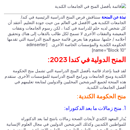
نبذة عن المنحة
سنناقش فرص المنح الدراسية الرئيسية في كندا.
الجامعات الكندية هي الأفضل في العالم من حيث جودة التعليم. أعتقد أن
كل شخص لديه حلم للدراسة في كندا ، لكن رسوم الجامعات ونفقات
المعيشة والنفقات الأخرى لا تسمح لكل طالب بالذهاب إلى هناك وتحقيق
أحلامه / حلمها. سنقوم هنا بعرض قائمة جميع المنح الدراسية التي تقدمها
الحكومة الكندية والمؤسسات الخاصة الأخرى. [adinserter
name=”Block 10″]
المنح الدولية في كندا 2023:
لقد قمنا بإعداد قائمة بأفضل المنح الدراسية التي تشمل منح الحكومة
الكندية ومنح الجامعات وبرامج المنح الدراسية للمؤسسات الأخرى. ستقدم
هذه المنحة لجميع المرشحين المحليين والدوليين لمتابعة تعليمهم في
أفضل الجامعات الكندية.
منح الحكومة الكندية:
1. منح زمالات ما بعد الدكتوراه:
يُدار المعهد الكندي لأبحاث الصحة زمالات بانتنج لما بعد الدكتوراه
للمواطنين الكنديين وكذلك المرشحين الدوليين في مجال العلوم الإنسانية
، والبحوث الصحية ، والعلوم الطبيعية ، والعلوم الاجتماعية ، والهندسة مع