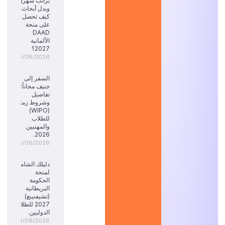
براتب شهري
وبدل أبحاث:
كيف تحصل
على منحة
DAAD
الألمانية
2027؟
05/08/2026
السفر إلى
جنيف مجاناً:
تفاصيل
وشروط زمالة
(WIPO)
للطلاب
والمهنيين
2026.
05/08/2026
دليلك الشامل
لمنحة
الحكومة
البريطانية
(تشيفنينغ)
2027 للطلاب
الدوليين.
04/08/2026