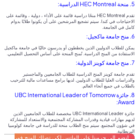
5. منحة HEC Montreal الدراسية:
تقدم HEC Montreal منحًا دراسية قائمة على الأداء ، دولية ، وقائمة على
الاحتياجات في كندا. سيتم تشجيع المرشحين على أن يكونوا طلابًا بدوام
كامل في الجامعة.
6. منح جامعة ماكجيل:
يمكن للطلاب الدوليين الذين يخططون أو يدرسون حاليًا في جامعة ماكجيل
الاستفادة من المنح الدراسية. تُمنح المنحة على أساس التحصيل التعليمي.
7. منح جامعة كوينز الدولية:
تقدم جامعة كوينز المنح الدراسية للطلاب الجامعيين والماجستير
والدراسات العليا للطلاب الدوليين. لديها برامج مساعدات مالية للترحيب
بالطلاب في جميع أنحاء العالم.
8. جائزة UBC International Leader of Tomorrow
Award:
جائزة UBC International Leader مخصصة للطلاب الجامعيين الذين
لديهم مهارات قيادية وقدرات المشاركة المجتمعية والاستعداد للمشاركة
في شؤون المجتمع. سيتم منح الطلاب منحة للدراسة في جامعة كولومبيا
البريطانية.
انضم الى جروبنا علي الواتس لكي تصلك المنح فور