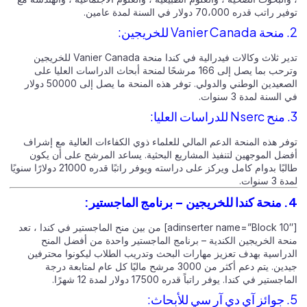
توفير راتب قدره 70،000 دولار في السنة لمدة عامين.
2. منحة Vanier Canada للخريجين:
تدير ثلاث وكالات فيدرالية في كندا منحة Vanier Canada للخريجين
وترحب بما يصل إلى 166 مرشحًا لمنحة أبحاث الدراسات العليا على
الصعيدين الوطني والدولي. توفر هذه المنحة ما يصل إلى 50000 دولار
في السنة لمدة 3 سنوات.
3. منح Nserc للدراسات العليا:
توفر هذه المنحة الدعم المالي للعلماء ذوي الكفاءات العالية مع إشراف
أفضل الموجهين لتنفيذ المشاريع البحثية. يساعد المرشح على أن يكون
طالبًا بدوام كامل ويركز على دراسته ويوفر راتبًا قدره 21000 دولارًا سنويًا
لمدة 3 سنوات.
4. منحة كندا للخريجين – برنامج الماجستير:
[adinserter name=”Block 10″] من بين منح الماجستير في كندا ، تعد
منحة الخريجين الكندية – برنامج الماجستير واحدة من أفضل المنح
الدراسية بهدف تعزيز مهارات البحث وتدريب الطلاب ليكونوا محترفين
جيدين. يتم دعم أكثر من 3000 مرشح ماليًا كل عام لمتابعة درجة
الماجستير في كندا. يوفر راتباً قدره 17500 دولار لمدة 12 شهرًا.
5. جوائز آي دي آر سي للأبحاث: