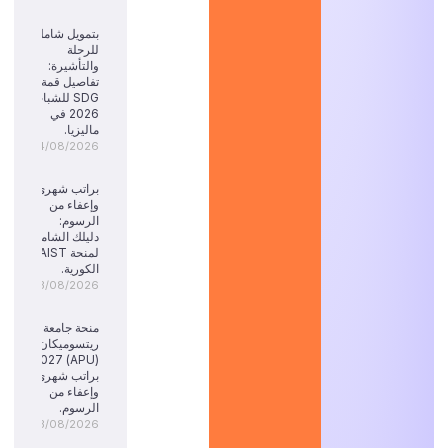
بتمويل شامل
للرحلة
والتأشيرة:
تفاصيل قمة
SDG للشباب
2026 في
ماليزيا.
04/08/2026
براتب شهري
وإعفاء من
الرسوم:
دليلك الشامل
لمنحة KAIST
الكورية.
03/08/2026
منحة جامعة
ريتسوميكان
(APU) 2027:
براتب شهري
وإعفاء من
الرسوم.
03/08/2026