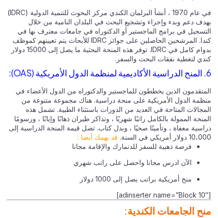
في عام 1970 ، أنشأ البرلمان الكندي مركز البحوث للتنمية الدولية (IDRC)
بهدف دعم وبدء وإجراء وتشجيع البحث في البلدان النامية من خلال
التسجيل في برامج الماجستير أو الدكتوراه في جامعات معترف بها في
كندا. المرشحين الحاصلين على جوائز IDRC للأبحاث يتم تعيينهم كموظف
بدوام كامل في IDRC. توفر هذه المنحة البحثية ما يصل إلى 15000 دولار
كندي لتغطية نفقات البحث والسفر.
6. المنح الدراسية الأكاديمية لمنظمة الدول الأمريكية (OAS):
المتقدمون الذين يخططون للماجستير والدكتوراه من الدول الأعضاء في
منظمة الدول الأمريكية على منحة دراسية. هناك مجموعة متنوعة من
المجالات المتاحة في العديد من الدورات باستثناء الطبية. تشمل هذه
المنحة الممولة بالكامل راتبًا شهريًا ، وتذاكر طيران ذهابًا وإيابًا ، ورسومًا
دراسية معفاة ، وتأمينًا صحيًا ، وبدل كتاب. تصل قيمة المنحة الدراسية إلى
10،000 دولار أمريكي في السنة.
قد يهمك أيضا :
فرصة ذهبية للسفر للدنمارك والإقامة مجانا
الآن ادرس مجانا واحصل على راتب شهري
منح أمريكية براتب يصل إلى 1000 دولار
[adinserter name=”Block 10″]
منح الجامعات الكندية: