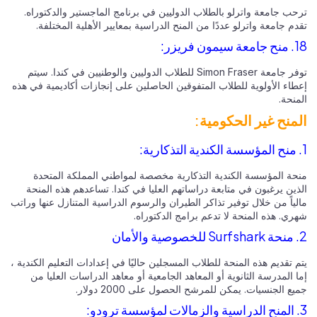
ترحب جامعة واترلو بالطلاب الدوليين في برنامج الماجستير والدكتوراه.
تقدم جامعة واترلو عددًا من المنح الدراسية بمعايير الأهلية المختلفة.
18. منح جامعة سيمون فريزر:
توفر جامعة Simon Fraser للطلاب الدوليين والوطنيين في كندا. سيتم
إعطاء الأولوية للطلاب المتفوقين الحاصلين على إنجازات أكاديمية في هذه
المنحة.
المنح غير الحكومية:
1. منح المؤسسة الكندية التذكارية:
منحة المؤسسة الكندية التذكارية مخصصة لمواطني المملكة المتحدة
الذين يرغبون في متابعة دراساتهم العليا في كندا. تساعدهم هذه المنحة
مالياً من خلال توفير تذاكر الطيران والرسوم الدراسية المتنازل عنها وراتب
شهري. هذه المنحة لا تدعم برامج الدكتوراه.
2. منحة Surfshark للخصوصية والأمان
يتم تقديم هذه المنحة للطلاب المسجلين حاليًا في إعدادات التعليم الكندية ،
إما المدرسة الثانوية أو المعاهد الجامعية أو معاهد الدراسات العليا من
جميع الجنسيات. يمكن للمرشح الحصول على 2000 دولار.
3. المنح الدراسية والزمالات لمؤسسة ترودو: