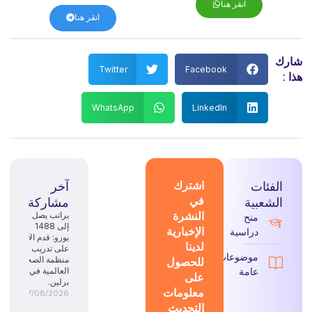
انقر هنا
انقر هنا
شارك
Twitter
Facebook
هذا :
WhatsApp
LinkedIn
الفئات
اشترك
آخر
في
الشعبية
مشاركة
النشرة
براتب يصل
منح
إلى 1488
الإخبارية
دراسية
يورو: قدم الآن
لدينا
على تدريب
موضوعات
للحصول
منظمة الصحة
عامة
العالمية في
على
برلين.
معلومات
07/08/2026
التحديث