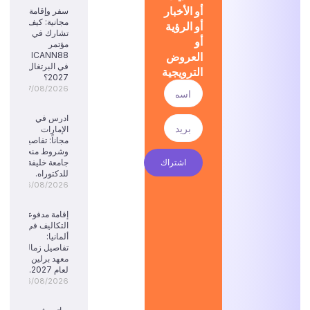
أو الأخبار
سفر وإقامة
مجانية: كيف
أو الرؤية
تشارك في
أو
مؤتمر
العروض
ICANN88
في البرتغال
الترويجية
2027؟
07/08/2026
ادرس في
الإمارات
مجاناً: تفاصيل
وشروط منحة
اشتراك
جامعة خليفة
للدكتوراه.
06/08/2026
إقامة مدفوعة
التكاليف في
ألمانيا:
تفاصيل زمالة
معهد برلين
لعام 2027.
06/08/2026