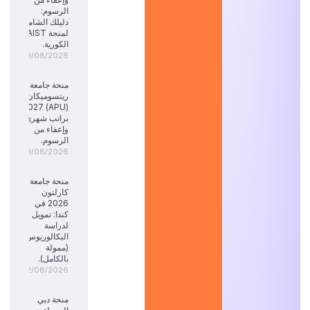
الرسوم:
دليلك الشامل
لمنحة KAIST
الكورية.
03/08/2026
منحة جامعة
ريتسوميكان
(APU) 2027:
براتب شهري
وإعفاء من
الرسوم.
03/08/2026
منحة جامعة
كارلتون
2026 في
كندا: تمويل
لدراسة
البكالوريوس
(ممولة
بالكامل).
02/08/2026
منحة دبي