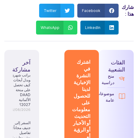
شارك
Twitter
Facebook
هذا :
WhatsApp
LinkedIn
الفئات
اشترك
آخر
في
الشعبية
مشاركة
النشرة
براتب شهري
منح
وبدل أبحاث:
الإخبارية
دراسية
كيف تحصل
لدينا
على منحة
موضوعات
للحصول
DAAD
عامة
الألمانية
على
2027؟
معلومات
05/08/2026
التحديث
أو الأخبار
السفر إلى
جنيف مجاناً:
أو الرؤية
تفاصيل
أو
وشروط زمالة