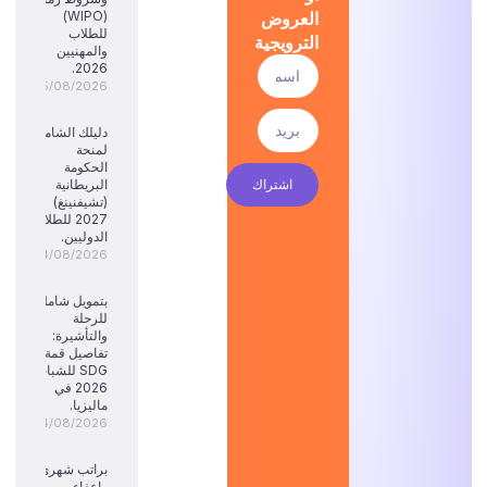
العروض
(WIPO)
للطلاب
الترويجية
والمهنيين
2026.
05/08/2026
دليلك الشامل
لمنحة
الحكومة
اشتراك
البريطانية
(تشيفنينغ)
2027 للطلاب
الدوليين.
04/08/2026
بتمويل شامل
للرحلة
والتأشيرة:
تفاصيل قمة
SDG للشباب
2026 في
ماليزيا.
04/08/2026
براتب شهري
وإعفاء من