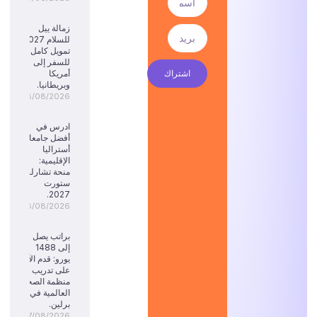
زمالة ييل
للسلام 2027:
تمويل كامل
للسفر إلى
اشتراك
أمريكا
وبريطانيا.
08/08/2026
ادرس في
أفضل جامعات
أستراليا
الإقليمية:
منحة تشارلز
ستورت
2027.
08/08/2026
براتب يصل
إلى 1488
يورو: قدم الآن
على تدريب
منظمة الصحة
العالمية في
برلين.
07/08/2026