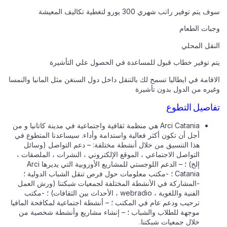
سوف يتم توفير راتب شهري 300 يورو لتغطية تكاليف المعيشة
وجبات الطعام
النقل المحلي
يتم توفير خطاب قبول للمساعدة في الحصول علي التأشيرة
الاقامة في ايطاليا تسمح لك بالتنقل داخل دول السنغن مثل المانيا والنمسا
وغيره من الدول بدون تأشيرة
تفاصيل التطوع
Arci Catania هي منظمة ثقافية واجتماعية في مدينة كاتانيا و من
أجل أن تكون أكثر فعالية واستدامة وأداء. سيساعدنا المتطوع في
هذا التنسيق من خلال أنشطة مختلفة: – دعم التواصل (وسائل
التواصل الاجتماعي ، الموقع الإلكتروني ، النشرات ، الملصقات ،
إلخ) ؛ – الدعم اللوجستي للمشاريع الأوروبية التي يديرها Arci
Catania ؛ -مكتب معلومات حول فرص تنقل الشباب الدولية ؛
-المشاركة في الأنشطة المختلفة لجمعيات شبكتنا (ورش العمل
الفنية واللغوية ، webradio ، الأحداث بين الثقافات) ؛ -مكتب
ترحيب ودعم عام في المكتب ؛ – أنشطة اجتماعية لمكافحة المافيا
موجهة للطلاب والشباب ؛ – إنشاء مشاريع وأنشطة شخصية من
خلال جمعيات شبكتنا.