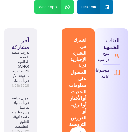
WhatsApp
LinkedIn
الفئات
اشترك
آخر
في
الشعبية
مشاركة
النشرة
تدريب منظمة
منح
الصحة
الإخبارية
دراسية
العالمية
لدينا
(WHO)
موضوعات
للحصول
2026: فرصة
عامة
مدفوعة الأجر
على
في ألمانيا.
معلومات
09/08/2026
التحديث
أو الأخبار
تمويل دراسي
في ألمانيا:
أو الرؤية
تفاصيل
أو
وشروط منحة
العروض
جامعة أنهالت
للعلوم
الترويجية
التطبيقية.
09/08/2026