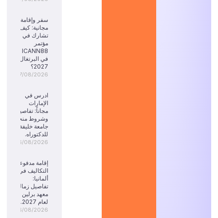
سفر وإقامة
مجانية: كيف
تشارك في
مؤتمر
ICANN88
في البرتغال
2027؟
07/08/2026
ادرس في
الإمارات
مجاناً: تفاصيل
وشروط منحة
جامعة خليفة
للدكتوراه.
06/08/2026
إقامة مدفوعة
التكاليف في
ألمانيا:
تفاصيل زمالة
معهد برلين
لعام 2027.
06/08/2026