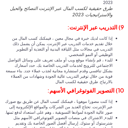
طرق حقيقية لكسب المال عبر الإنترنت النصائح والحيل
والاستراتيجيات 2023
إذا كانت لديك خبرة في مجال معين ، فيمكنك كسب المال من
خلال تقديم خدمات التدريب عبر الإنترنت. يمكن أن يشمل ذلك
التدريب في مجالات مثل اللياقة البدنية أو التغذية أو التطوير
الوظيفي أو النمو الشخصي.
للبدء ، قم بإنشاء موقع ويب أو ملف تعريف على وسائل التواصل
الاجتماعي للترويج لخدمات التدريب الخاصة بك. حدد أسعارك
بشكل تنافسي وقدم استشارة مجانية لجذب عملاء جدد. بناء سمعة
قوية من خلال توفير التدريب عالية الجودة وشهادات من العملاء
بالارتياح. طرق حقيقية لكسب المال
وغرافي الأسهم:
إذا كنت مصورا موهوبا ، فيمكنك كسب المال عن طريق بيع صورك
عبر الإنترنت. تحتاج العديد من الشركات والمواقع الإلكترونية إلى
صور عالية الجودة لموادها التسويقية ، وهم على استعداد لدفع ثمنها.
للبدء, الاشتراك في منصات التصوير الفوتوغرافي الأسهم مثل
شترستوك أو ستوك. إرسال أفضل الصور الخاصة بك وتقديم