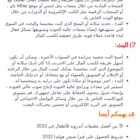
المنتجات المادية من خلال منصات مثل إتسي أو موقع eBay باي ،
أو المنتجات الرقمية مثل الكتب الإلكترونية أو الدورات من خلال
موقع الويب الخاص بك.
للبدء ، تحديد مكانة أو المنتج الذي كنت متحمسا والبحث في السوق
التي تستهدفها. إنشاء منتجات عالية الجودة وتسويقها بشكل فعال
لبناء قاعدة عملاء قوية. طرق حقيقية لكسب المال
أصبح البث شعبية متزايدة في السنوات الأخيرة ، ويمكن أن يكون
أسهل طريقة لكسب المال على الانترنت إذا كان لديك مكانة أو
الموضوع الذي كنت متحمسا. يمكنك كسب المال من خلال الرعاية
أو الإعلان أو التسويق بالعمولة أو بيع منتجاتك أو خدماتك الخاصة.
للبدء ، اختر موضوعا أو مكانا تكون على دراية به ومتحمسا له.
استثمر في معدات وبرامج عالية الجودة لإنتاج صوت عالي الجودة ،
وإنشاء جدول محتوى للحفاظ على تفاعل جمهورك. قم بتسويق
البودكاست الخاص بك من خلال وسائل التواصل الاجتماعي أو
التسويق عبر البريد الإلكتروني أو تحسين محركات البحث.
د يهمكم أيضا
15 من أفضل تطبيقات أندرويد للأطفال في 2023
شروط الحصول على فيزا شنغن هولندا 2022