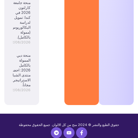
منحة جامعة
كارلتون
2026 في
كندا: تمويل
لدراسة
البكالوريوس
(ممولة
بالكامل).
02/08/2026
منحة دبي
الممولة
بالكامل
2026: احضر
منتدى الشباب
الاستراتيجي
مجاناً.
02/08/2026
حقوق الطبع والنشر © 2024 منح من كل الالوان. جميع الحقوق محفوظة