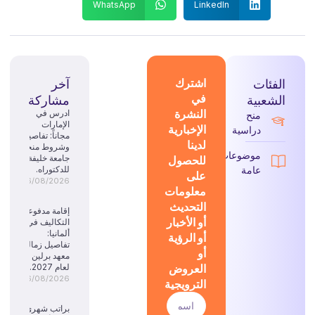
WhatsApp
LinkedIn
الفئات
اشترك
آخر
في
الشعبية
مشاركة
النشرة
ادرس في
منح
الإمارات
الإخبارية
دراسية
مجاناً: تفاصيل
لدينا
وشروط منحة
موضوعات
للحصول
جامعة خليفة
عامة
للدكتوراه.
على
06/08/2026
معلومات
التحديث
إقامة مدفوعة
أو الأخبار
التكاليف في
ألمانيا:
أو الرؤية
تفاصيل زمالة
أو
معهد برلين
العروض
لعام 2027.
06/08/2026
الترويجية
براتب شهري