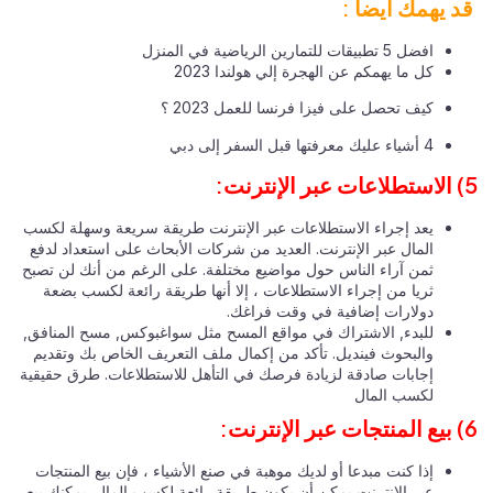
د يهمك أيضا :
افضل 5 تطبيقات للتمارين الرياضية في المنزل
كل ما يهمكم عن الهجرة إلي هولندا 2023
كيف تحصل على فيزا فرنسا للعمل 2023 ؟
4 أشياء عليك معرفتها قبل السفر إلى دبي
يعد إجراء الاستطلاعات عبر الإنترنت طريقة سريعة وسهلة لكسب
المال عبر الإنترنت. العديد من شركات الأبحاث على استعداد لدفع
ثمن آراء الناس حول مواضيع مختلفة. على الرغم من أنك لن تصبح
ثريا من إجراء الاستطلاعات ، إلا أنها طريقة رائعة لكسب بضعة
دولارات إضافية في وقت فراغك.
للبدء, الاشتراك في مواقع المسح مثل سواغبوكس, مسح المنافق,
والبحوث فينديل. تأكد من إكمال ملف التعريف الخاص بك وتقديم
إجابات صادقة لزيادة فرصك في التأهل للاستطلاعات. طرق حقيقية
لكسب المال
إذا كنت مبدعا أو لديك موهبة في صنع الأشياء ، فإن بيع المنتجات
عبر الإنترنت يمكن أن يكون طريقة رائعة لكسب المال. يمكنك بيع