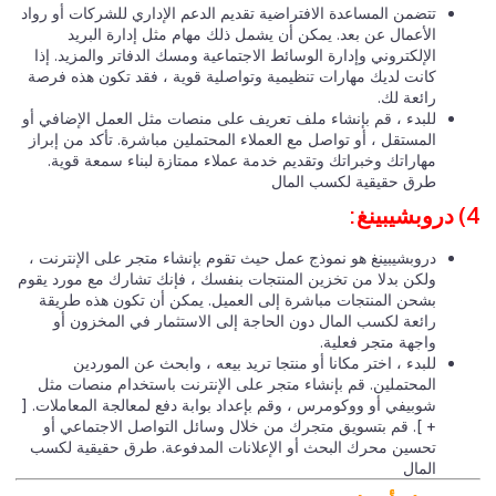
تتضمن المساعدة الافتراضية تقديم الدعم الإداري للشركات أو رواد
الأعمال عن بعد. يمكن أن يشمل ذلك مهام مثل إدارة البريد
الإلكتروني وإدارة الوسائط الاجتماعية ومسك الدفاتر والمزيد. إذا
كانت لديك مهارات تنظيمية وتواصلية قوية ، فقد تكون هذه فرصة
رائعة لك.
للبدء ، قم بإنشاء ملف تعريف على منصات مثل العمل الإضافي أو
المستقل ، أو تواصل مع العملاء المحتملين مباشرة. تأكد من إبراز
مهاراتك وخبراتك وتقديم خدمة عملاء ممتازة لبناء سمعة قوية.
طرق حقيقية لكسب المال
:
دروبشيبينغ هو نموذج عمل حيث تقوم بإنشاء متجر على الإنترنت ،
ولكن بدلا من تخزين المنتجات بنفسك ، فإنك تشارك مع مورد يقوم
بشحن المنتجات مباشرة إلى العميل. يمكن أن تكون هذه طريقة
رائعة لكسب المال دون الحاجة إلى الاستثمار في المخزون أو
واجهة متجر فعلية.
للبدء ، اختر مكانا أو منتجا تريد بيعه ، وابحث عن الموردين
المحتملين. قم بإنشاء متجر على الإنترنت باستخدام منصات مثل
شوبيفي أو ووكومرس ، وقم بإعداد بوابة دفع لمعالجة المعاملات. [
+ ]. قم بتسويق متجرك من خلال وسائل التواصل الاجتماعي أو
تحسين محرك البحث أو الإعلانات المدفوعة. طرق حقيقية لكسب
المال