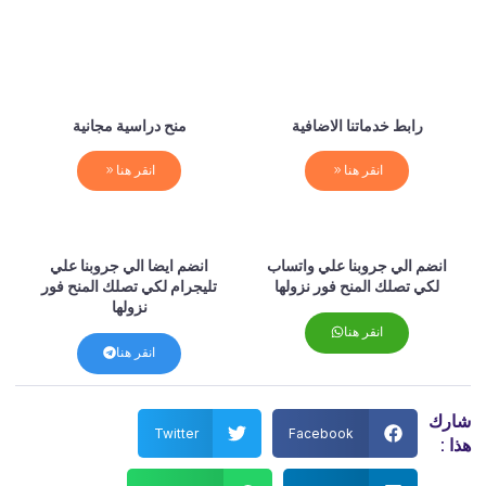
رابط خدماتنا الاضافية
منح دراسية مجانية
انقر هنا
انقر هنا
انضم الي جروبنا علي واتساب
انضم ايضا الي جروبنا علي
لكي تصلك المنح فور نزولها
تليجرام لكي تصلك المنح فور
نزولها
انقر هنا
انقر هنا
رك
Twitter
Facebook
 :