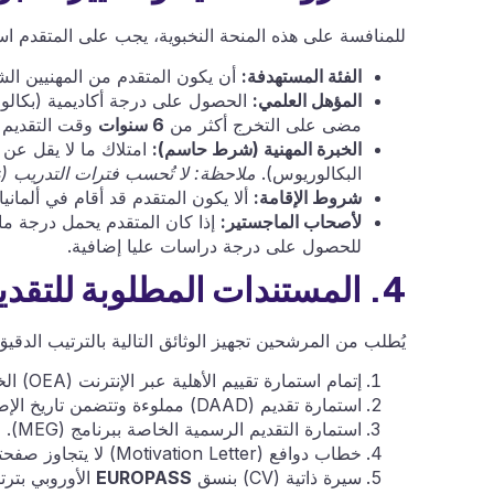
للمنافسة على هذه المنحة النخبوية، يجب على المتقدم است
الفئة المستهدفة:
أن يكون المتقدم من المهنيين الشباب من 
المؤهل العلمي:
الحصول على درجة أكاديمية (بكالور
مضى على التخرج أكثر من
6 سنوات
وقت التقديم (بح
الخبرة المهنية (شرط حاسم):
امتلاك ما لا يقل عن
البكالوريوس).
ملاحظة: لا تُحسب فترات التدريب (Internships) أو العمل التطوعي ضمن هذه الخبرة
شروط الإقامة:
ألا يكون المتقدم قد أقام في ألمانيا لأكثر من 15 شهراً كحد أقصى
لأصحاب الماجستير:
إذا كان المتقدم يحمل درجة ما
للحصول على درجة دراسات عليا إضافية.
4. المستندات المطلوبة للتقديم (Checklist)
يُطلب من المرشحين تجهيز الوثائق التالية بالترتيب الدقيق
إتمام استمارة تقييم الأهلية عبر الإنترنت (OEA) الخاصة بالبرنامج.
استمارة تقديم (DAAD) مملوءة وتتضمن تاريخ الإصدار.
استمارة التقديم الرسمية الخاصة ببرنامج (MEG).
خطاب دوافع (Motivation Letter) لا يتجاوز صفحتين، يتضمن تاريخ الإصدار، ويُكتب وفقاً للإرشادات الخاصة بالبرنامج.
سيرة ذاتية (CV) بنسق
EUROPASS
الأوروبي بتر