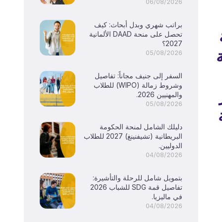
06/08/2026
براتب شهري وبدل أبحاث: كيف
تحصل على منحة DAAD الألمانية
2027؟
ة
05/08/2026
السفر إلى جنيف مجاناً: تفاصيل
وشروط زمالة (WIPO) للطلاب
والمهنيين 2026.
05/08/2026
دليلك الشامل لمنحة الحكومة
البريطانية (تشيفنينغ) 2027 للطلاب
الدوليين.
04/08/2026
بتمويل شامل للرحلة والتأشيرة:
تفاصيل قمة SDG للشباب 2026
في ماليزيا.
04/08/2026