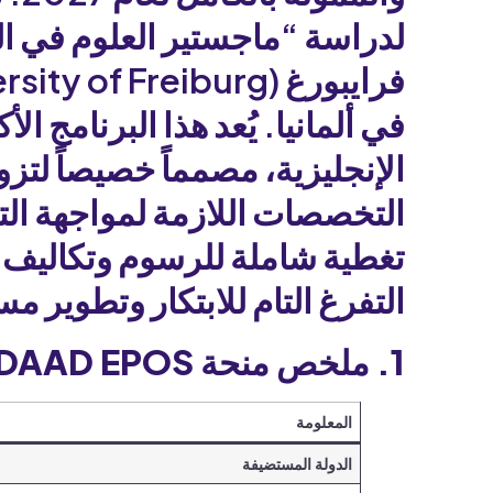
في ألمانيا. يُعد هذا البرنامج ال
الإنجليزية، مصمماً خصيصاً لتز
التخصصات اللازمة لمواجهة التحد
تغطية شاملة للرسوم وتكاليف 
التفرغ التام للابتكار وتطوير مس
1. ملخص منحة DAAD EPOS في ألمانيا 2027
المعلومة
الدولة المستضيفة