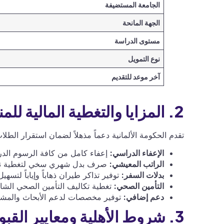
الجامعة المستضيفة
الجهة المانحة
مستوى الدراسة
نوع التمويل
آخر موعد للتقديم
2. المزايا والتغطية المالية للمنحة (تمويل حكومي شامل)
تقدم الحكومة الألمانية دعماً مذهلاً لضمان استقرار الطل
الإعفاء الدراسي:
إعفاء كامل من كافة الرسوم الدرا
الراتب المعيشي:
صرف بدل شهري سخي لتغطية نفقا
بدلات السفر:
توفير تذاكر طيران ذهاباً وإياباً لتسهي
التأمين الصحي:
تغطية تكاليف التأمين الصحي الشام
دعم إضافي:
توفير مخصصات لدعم الأبحاث والمشاريع
3. شروط الأهلية ومعايير القبول الصارمة