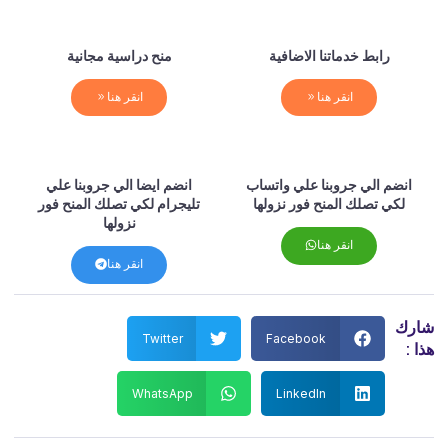
رابط خدماتنا الاضافية
منح دراسية مجانية
انقر هنا
انقر هنا
انضم الي جروبنا علي واتساب
انضم ايضا الي جروبنا علي
لكي تصلك المنح فور نزولها
تليجرام لكي تصلك المنح فور
نزولها
انقر هنا
انقر هنا
رك
Twitter
Facebook
 :
WhatsApp
LinkedIn