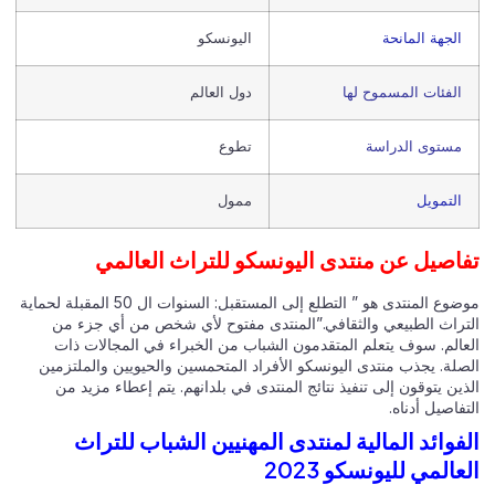
الجهة المانحة
اليونسكو
الفئات المسموح لها
دول العالم
مستوى الدراسة
تطوع
التمويل
ممول
اصيل عن منتدى اليونسكو للتراث العالمي
موضوع المنتدى هو ” التطلع إلى المستقبل: السنوات ال 50 المقبلة لحماية
تراث الطبيعي والثقافي.”المنتدى مفتوح لأي شخص من أي جزء من
عالم. سوف يتعلم المتقدمون الشباب من الخبراء في المجالات ذات
صلة. يجذب منتدى اليونسكو الأفراد المتحمسين والحيويين والملتزمين
ين يتوقون إلى تنفيذ نتائج المنتدى في بلدانهم. يتم إعطاء مزيد من
فاصيل أدناه.
فوائد المالية لمنتدى المهنيين الشباب للتراث
عالمي لليونسكو 2023