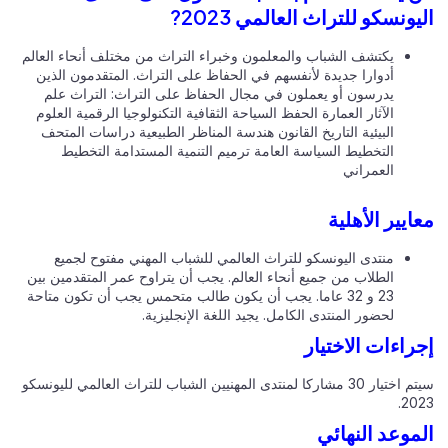
يونسكو للتراث العالمي 2023?
يكتشف الشباب والمعلمون وخبراء التراث من مختلف أنحاء العالم
أدوارا جديدة لأنفسهم في الحفاظ على التراث. المتقدمون الذين
يدرسون أو يعملون في مجال الحفاظ على التراث: التراث علم
الآثار العمارة الحفظ السياحة الثقافية التكنولوجيا الرقمية العلوم
البيئية التاريخ القانون هندسة المناظر الطبيعية دراسات المتحف
التخطيط السياسة العامة ترميم التنمية المستدامة التخطيط
العمراني
ايير الأهلية
منتدى اليونسكو للتراث العالمي للشباب المهني مفتوح لجميع
الطلاب من جميع أنحاء العالم. يجب أن يتراوح عمر المتقدمين بين
23 و 32 عاما. يجب أن يكون طالب متحمس يجب أن تكون متاحة
لحضور المنتدى الكامل. يجيد اللغة الإنجليزية.
راءات الاختيار
سيتم اختيار 30 مشاركا لمنتدى المهنيين الشباب للتراث العالمي لليونسكو
202
موعد النهائي