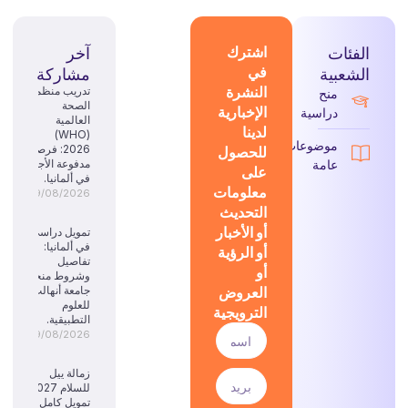
الفئات
اشترك
آخر
في
الشعبية
مشاركة
النشرة
تدريب منظمة
منح
الصحة
الإخبارية
دراسية
العالمية
لدينا
(WHO)
موضوعات
للحصول
2026: فرصة
عامة
مدفوعة الأجر
على
في ألمانيا.
معلومات
09/08/2026
التحديث
أو الأخبار
تمويل دراسي
في ألمانيا:
أو الرؤية
تفاصيل
أو
وشروط منحة
العروض
جامعة أنهالت
للعلوم
الترويجية
التطبيقية.
09/08/2026
زمالة ييل
للسلام 2027:
تمويل كامل