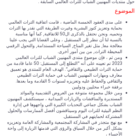
 منتديات المهنيين الشباب للتراث العالمي السابقة .
موضوع
على مدى العقود الخمسة الماضية ، قامت اتفاقية التراث العالمي
بحماية وتعزيز كنوز البشرية وغيرت الطريقة التي نقدر بها التراث
ونحميه. ونحن نحتفل بالذكرى ال50 للاتفاقية, كما أنها مناسبة
بالنسبة لنا أن ننظر إلى المستقبل ، وعلى القضايا التي يجب علينا
معالجة معا, مثل تغير المناخ, السياحة المستدامة, والتحول الرقمي
المحيطة التراث, من بين أمور أخرى.
ومن ثم ، فإن موضوع منتدى المهنيين الشباب للتراث العالمي
2023 تم تعيينه على أنه “التطلع إلى المستقبل: 50 عاما قادمة من
حماية التراث الطبيعي والثقافي”. الهدف العام للمنتدى هو تعميق
معارف ومهارات المهنيين الشباب في حماية التراث الطبيعي
والثقافي والحفاظ عليه وتعزيزه لسنوات 5 القادمة وما بعدها.
برفقة خبراء محليين ودوليين
ومن خلال مجموعة متنوعة من العروض التقديمية والموائد
المستديرة والمناقشات والزيارات الميدانية ، سيستكشف المهنيون
الشباب بشكل جماعي التحديات الكبيرة التي واجهوها في إدارة
النظم البيئية للتراث اليوم وسيناقشون أفضل الممارسات والحلول
المشتركة لحمايتهم في المستقبل.
مع نهج متجذر في المشاركة المجتمعية والمشاركة العامة وتعزيزه
بشكل أكبر من خلال السياق والرؤى التي قدمتها الزيارة إلى واحة
الأحساء ،