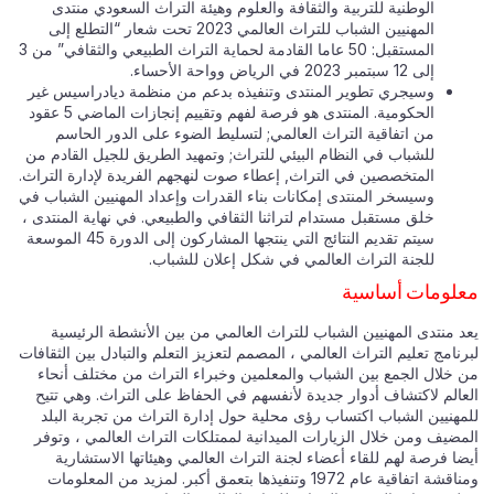
الوطنية للتربية والثقافة والعلوم وهيئة التراث السعودي منتدى
المهنيين الشباب للتراث العالمي 2023 تحت شعار “التطلع إلى
المستقبل: 50 عاما القادمة لحماية التراث الطبيعي والثقافي” من 3
إلى 12 سبتمبر 2023 في الرياض وواحة الأحساء.
وسيجري تطوير المنتدى وتنفيذه بدعم من منظمة ديادراسيس غير
الحكومية. المنتدى هو فرصة لفهم وتقييم إنجازات الماضي 5 عقود
من اتفاقية التراث العالمي; لتسليط الضوء على الدور الحاسم
للشباب في النظام البيئي للتراث; وتمهيد الطريق للجيل القادم من
المتخصصين في التراث, إعطاء صوت لنهجهم الفريدة لإدارة التراث.
وسيسخر المنتدى إمكانات بناء القدرات وإعداد المهنيين الشباب في
خلق مستقبل مستدام لتراثنا الثقافي والطبيعي. في نهاية المنتدى ،
سيتم تقديم النتائج التي ينتجها المشاركون إلى الدورة 45 الموسعة
للجنة التراث العالمي في شكل إعلان للشباب.
لومات أساسية
د منتدى المهنيين الشباب للتراث العالمي من بين الأنشطة الرئيسية
نامج تعليم التراث العالمي ، المصمم لتعزيز التعلم والتبادل بين الثقافات
 خلال الجمع بين الشباب والمعلمين وخبراء التراث من مختلف أنحاء
عالم لاكتشاف أدوار جديدة لأنفسهم في الحفاظ على التراث. وهي تتيح
مهنيين الشباب اكتساب رؤى محلية حول إدارة التراث من تجربة البلد
مضيف ومن خلال الزيارات الميدانية لممتلكات التراث العالمي ، وتوفر
ا فرصة لهم للقاء أعضاء لجنة التراث العالمي وهيئاتها الاستشارية
ومناقشة اتفاقية عام 1972 وتنفيذها بتعمق أكبر. لمزيد من المعلومات