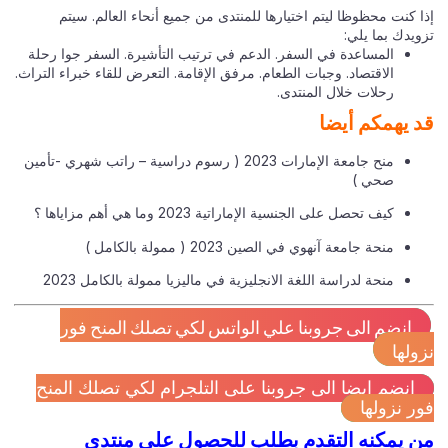
 كنت محظوظا ليتم اختيارها للمنتدى من جميع أنحاء العالم. سيتم
ويدك بما يلي:
المساعدة في السفر. الدعم في ترتيب التأشيرة. السفر جوا رحلة
الاقتصاد. وجبات الطعام. مرفق الإقامة. التعرض للقاء خبراء التراث.
رحلات خلال المنتدى.
 يهمكم أيضا
منح جامعة الإمارات 2023 ( رسوم دراسية – راتب شهري -تأمين
صحي )
كيف تحصل على الجنسية الإماراتية 2023 وما هي أهم مزاياها ؟
منحة جامعة آنهوي في الصين 2023 ( ممولة بالكامل )
منحة لدراسة اللغة الانجليزية في ماليزيا ممولة بالكامل 2023
انضم الى جروبنا علي الواتس لكي تصلك المنح فور
ولها
انضم ايضا الى جروبنا على التلجرام لكي تصلك المنح
ر نزولها
 يمكنه التقدم بطلب للحصول على منتدى