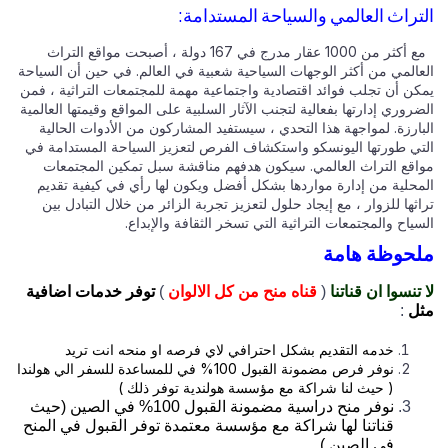
تراث العالمي والسياحة المستدامة:
مع أكثر من 1000 عقار مدرج في 167 دولة ، أصبحت مواقع التراث
عالمي من أكثر الوجهات السياحية شعبية في العالم. في حين أن السياحة
كن أن تجلب فوائد اقتصادية واجتماعية مهمة للمجتمعات التراثية ، فمن
روري إدارتها بفعالية لتجنب الآثار السلبية على المواقع وقيمتها العالمية
ارزة. لمواجهة هذا التحدي ، سيستفيد المشاركون من الأدوات الحالية
تي طورتها اليونسكو واستكشاف الفرص لتعزيز السياحة المستدامة في
اقع التراث العالمي. سيكون هدفهم مناقشة سبل تمكين المجتمعات
محلية من إدارة مواردها بشكل أفضل ويكون لها رأي في كيفية تقديم
ثها للزوار ، مع إيجاد حلول لتعزيز تجربة الزائر من خلال التبادل بين
ياح والمجتمعات التراثية التي تسخر الثقافة والإبداع.
حوظة هامة
تنسوا ان قناتنا
(
قناه منح من كل الالوان
)
توفر خدمات اضافية
ل
:
خدمه التقديم بشكل احترافي لاي فرصه او منحه انت تريد
نوفر فرص مضمونة القبول 100% في للمساعدة للسفر الي هولندا
( حيث لنا شراكة مع مؤسسة هولندية توفر ذلك )
نوفر منح دراسية مضمونة القبول 100% في الصين (حيث
قناتنا لها شراكة مع مؤسسة معتمدة توفر القبول في المنح
في الصين )