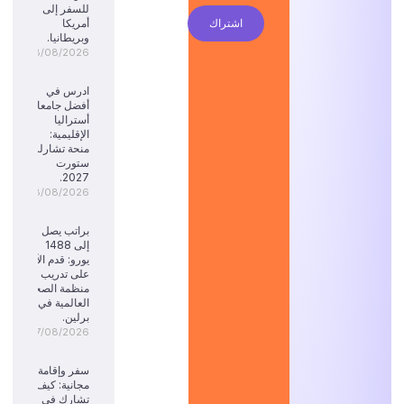
للسفر إلى
اشتراك
أمريكا
وبريطانيا.
08/08/2026
ادرس في
أفضل جامعات
أستراليا
الإقليمية:
منحة تشارلز
ستورت
2027.
08/08/2026
براتب يصل
إلى 1488
يورو: قدم الآن
على تدريب
منظمة الصحة
العالمية في
برلين.
07/08/2026
سفر وإقامة
مجانية: كيف
تشارك في