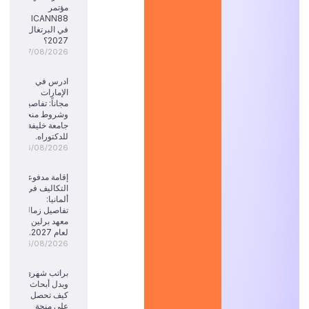
مؤتمر
ICANN88
في البرتغال
2027؟
07/08/2026
ادرس في
الإمارات
مجاناً: تفاصيل
وشروط منحة
جامعة خليفة
للدكتوراه.
06/08/2026
إقامة مدفوعة
التكاليف في
ألمانيا:
تفاصيل زمالة
معهد برلين
لعام 2027.
06/08/2026
براتب شهري
وبدل أبحاث:
كيف تحصل
على منحة