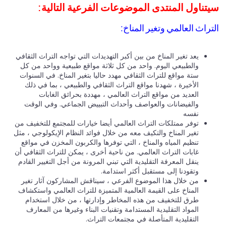
تناول المنتدى الموضوعات الفرعية التالية:
تراث العالمي وتغير المناخ:
يعد تغير المناخ من بين أكبر التهديدات التي تواجه التراث الثقافي
والطبيعي اليوم. واحد من كل ثلاثة مواقع طبيعية وواحد من كل
ستة مواقع للتراث الثقافي مهدد حاليا بتغير المناخ. في السنوات
الأخيرة ، شهدنا مواقع التراث الثقافي والطبيعي ، بما في ذلك
العديد من مواقع التراث العالمي ، مهددة بحرائق الغابات
والفيضانات والعواصف وأحداث التبييض الجماعي. وفي الوقت
نفسه
توفر ممتلكات التراث العالمي أيضا خيارات للمجتمع للتخفيف من
تغير المناخ والتكيف معه من خلال فوائد النظام الإيكولوجي ، مثل
تنظيم المياه والمناخ ، التي توفرها والكربون المخزن في مواقع
غابات التراث العالمي. من ناحية أخرى ، يمكن للتراث الثقافي أن
ينقل المعرفة التقليدية التي تبني المرونة من أجل التغيير القادم
وتقودنا إلى مستقبل أكثر استدامة.
من خلال هذا الموضوع الفرعي ، سيناقش المشاركون آثار تغير
المناخ على القيمة العالمية المتميزة للتراث العالمي واستكشاف
طرق للتخفيف من هذه المخاطر وإدارتها ، من خلال استخدام
المواد التقليدية المستدامة وتقنيات البناء وغيرها من المعارف
التقليدية المتأصلة في مجتمعات التراث.