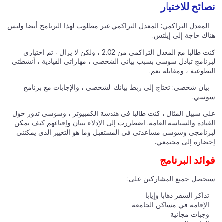
نصائح للاختيار
المعدل التراكمي: المعدل التراكمي غير مطلوب لهذا البرنامج أيضا وليس
هناك حاجة إلى إيلتس.
كنت طالبا مع المعدل التراكمي من 2.02 ، ولكن لا يزال ، تم اختياري
لبرنامج تبادل سوسي بسبب بياني الشخصي ، مهاراتي القيادية ، أنشطتي
التطوعية ، ومقابلة نعم.
بيان شخصي: تحتاج إلى ربط بيانك الشخصي ، والإجابات مع برنامج
سوسي.
على سبيل المثال ، كنت طالبا في هندسة الكمبيوتر ، وسوسي تدور حول
القيادة والسياسة العامة. اضطررت إلى الإدلاء ببيان وإقناعهم كيف يمكن
لبرنامجي وسوسي مساعدتي في المستقبل وما هو التغيير الذي يمكنني
إحضاره إلى مجتمعي.
فوائد البرنامج
سيحصل جميع المشاركين على:
تذاكر السفر ذهابا وإيابا
الإقامة في مساكن الجامعة
وجبات مجانية