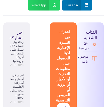
WhatsApp
LinkedIn
الفئات
اشترك
آخر
في
الشعبية
مشاركة
النشرة
زمالة ييل
منح
للسلام 2027:
الإخبارية
دراسية
تمويل كامل
لدينا
للسفر إلى
موضوعات
للحصول
أمريكا
عامة
وبريطانيا.
على
08/08/2026
معلومات
التحديث
ادرس في
أو الأخبار
أفضل جامعات
أستراليا
أو الرؤية
الإقليمية:
أو
منحة تشارلز
العروض
ستورت
2027.
الترويجية
08/08/2026