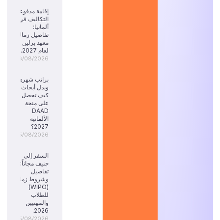
إقامة مدفوعة
التكاليف في
ألمانيا:
تفاصيل زمالة
معهد برلين
لعام 2027.
06/08/2026
براتب شهري
وبدل أبحاث:
كيف تحصل
على منحة
DAAD
الألمانية
2027؟
05/08/2026
السفر إلى
جنيف مجاناً:
تفاصيل
وشروط زمالة
(WIPO)
للطلاب
والمهنيين
2026.
05/08/2026