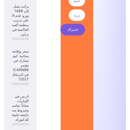
براتب يصل
إلى 1488
يورو: قدم الآن
على تدريب
منظمة الصحة
اشتراك
العالمية في
برلين.
07/08/2026
سفر وإقامة
مجانية: كيف
تشارك في
مؤتمر
ICANN88
في البرتغال
2027؟
07/08/2026
ادرس في
الإمارات
مجاناً: تفاصيل
وشروط منحة
جامعة خليفة
للدكتوراه.
06/08/2026