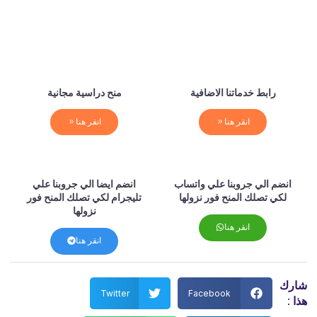
رابط خدماتنا الاضافية
منح دراسية مجانية
انقر هنا
انقر هنا
انضم الي جروبنا علي واتساب
انضم ايضا الي جروبنا علي
لكي تصلك المنح فور نزولها
تليجرام لكي تصلك المنح فور
نزولها
انقر هنا
انقر هنا
شارك
Twitter
Facebook
هذا :