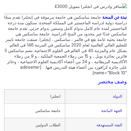
نبذة عن المنحة
جامعة ساسكس هي جامعة مرموقة في إنجلترا تقدم منحًا
دراسية دولية لدراسة الماجستير في المملكة المتحدة. ستكون مدة درجة
الماجستير لمدة عام كامل بدوام كامل وسنتين بدوام جزئي. تقدم جامعة
ساسكس عددًا غير محدود من المنح الدراسية. جامعة ساسكس هي
جامعة بحثية عامة تقع في فالمر ، ساسكس ، إنجلترا. صنفت جامعة تايمز
للتعليم العالي العالمية لعام 2020 ساسكس في المرتبة 146 في العالم
بشكل عام والمرتبة 40 في العالم في العلوم الاجتماعية. تضم ساسكس 5
فائزين بجائزة نوبل ، و 15 من زملاء الجمعية الملكية ، و 9 من زملاء
الأكاديمية البريطانية ، و 24 من أعضاء أكاديمية العلوم الاجتماعية ، وحائز
على جائزة كرافورد بين أعضاء هيئة التدريس فيها. [adinserter
name=”Block 10″]
وصف مختصر
الدولة
انجلترا
الجهة المانحة
جامعة ساسكس
الفئة المستهدفة
الطلاب الدوليين