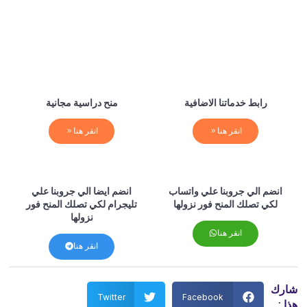
رابط خدماتنا الاضافية
منح دراسية مجانية
انقر هنا
انقر هنا
انضم الي جروبنا علي واتساب
انضم ايضا الي جروبنا علي
لكي تصلك المنح فور نزولها
تليجرام لكي تصلك المنح فور
نزولها
انقر هنا
انقر هنا
شارك
Twitter
Facebook
هذا :