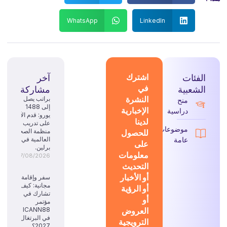
WhatsApp
LinkedIn
الفئات
اشترك
آخر
في
الشعبية
مشاركة
النشرة
براتب يصل
منح
إلى 1488
الإخبارية
دراسية
يورو: قدم الآن
لدينا
على تدريب
موضوعات
للحصول
منظمة الصحة
عامة
العالمية في
على
برلين.
معلومات
07/08/2026
التحديث
أو الأخبار
سفر وإقامة
مجانية: كيف
أو الرؤية
تشارك في
أو
مؤتمر
العروض
ICANN88
في البرتغال
الترويجية
2027؟