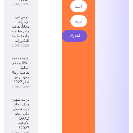
07/08/2026
ادرس في
الإمارات
مجاناً: تفاصيل
وشروط منحة
اشتراك
جامعة خليفة
للدكتوراه.
06/08/2026
إقامة مدفوعة
التكاليف في
ألمانيا:
تفاصيل زمالة
معهد برلين
لعام 2027.
06/08/2026
براتب شهري
وبدل أبحاث:
كيف تحصل
على منحة
DAAD
الألمانية
2027؟
05/08/2026