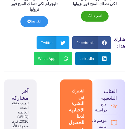
لكي تصلك المنح فور نزولها
تليجرام لكي تصلك المنح فور
نزولها
انقر هنا
انقر هنا
شارك
Twitter
Facebook
هذا :
WhatsApp
LinkedIn
الفئات
اشترك
آخر
في
الشعبية
مشاركة
النشرة
تدريب منظمة
منح
الصحة
الإخبارية
دراسية
العالمية
لدينا
(WHO)
موضوعات
للحصول
2026: فرصة
عامة
مدفوعة الأجر
على