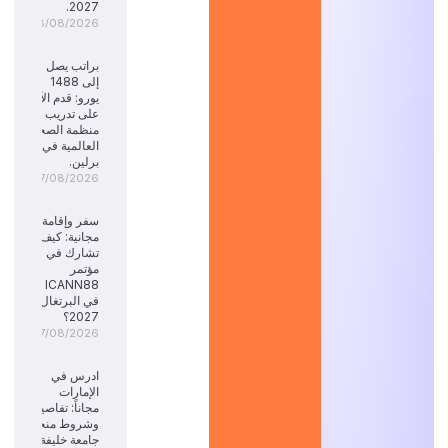
2027.
08/08/2026
براتب يصل
إلى 1488
يورو: قدم الآن
على تدريب
منظمة الصحة
العالمية في
برلين.
07/08/2026
سفر وإقامة
مجانية: كيف
تشارك في
مؤتمر
ICANN88
في البرتغال
2027؟
07/08/2026
ادرس في
الإمارات
مجاناً: تفاصيل
وشروط منحة
جامعة خليفة