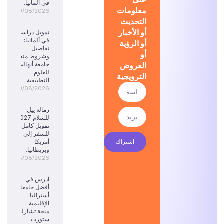
في ألمانيا.
معلومات
09/08/2026
التحديث
أو الأخبار
تمويل دراسي
في ألمانيا:
أو الرؤية
تفاصيل
أو
وشروط منحة
العروض
جامعة أنهالت
للعلوم
الترويجية
التطبيقية.
09/08/2026
زمالة ييل
للسلام 2027:
تمويل كامل
للسفر إلى
اشتراك
أمريكا
وبريطانيا.
08/08/2026
ادرس في
أفضل جامعات
أستراليا
الإقليمية:
منحة تشارلز
ستورت