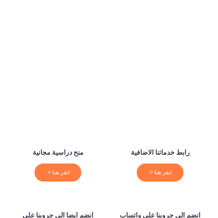
رابط خدماتنا الاضافية
منح دراسية مجانية
انقر هنا
انقر هنا
انضم الي جروبنا علي واتساب
انضم ايضا الي جروبنا علي