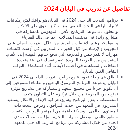
تفاصيل عن تدريب في اليابان 2024
برنامج التدريب الداخلي 2024 في اليابان هو بوابتك لفتح إمكانيات
لا نهاية لها في البحث العلمي. مع التركيز القوي على الابتكار
والتعاون ، يدعو هذا البرنامج الأفراد الموهوبين للمشاركة في
مشاريع رائدة في مختلف المجالات ، بما في ذلك الفيزياء
والبيولوجيا وعلم الأعصاب والمزيد. من خلال التدريب العملي على
التجريب والإرشاد من كبار الخبراء ، المتدربين في أوست اكتساب
مهارات لا تقدر بثمن والمعرفة التي تدفع حياتهم المهنية إلى الأمام.
استفد من هذه الفرصة الفريدة لتغمر نفسك في بيئة متعددة
الثقافات والمساهمة في أحدث الأبحاث أثناء استكشاف التراث
الثقافي الغني لليابان.
انطلق في رحلة تحويلية مع برنامج التدريب الداخلي 2024 في
اليابان. يدعو هذا البرنامج المرموق الباحثين والعلماء الطموحين إلى
أن يكونوا جزءا من مجتمع المعهد والمشاركة في مشاريع مؤثرة
تدفع حدود المعرفة. من خلال تركيزه على التعاون متعدد
التخصصات ، يعزز البرنامج بيئة يزدهر فيها الإبداع والابتكار. يستفيد
المتدربون في المعهد من أحدث المرافق ، وفرص البحث ذات
المستوى العالمي ، وشبكة داعمة من المهنيين الدوليين. اكتساب
منظور عالمي ، وصقل مهاراتك البحثية ، وإقامة اتصالات مدى
الحياة من خلال المشاركة في برنامج التدريب الداخلي للمعهد
2024.