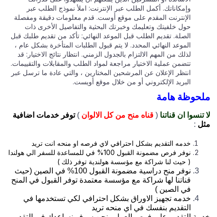
وإمكاناتك. أكمل الطلب عبر الإنترنت: املأ نموذج الطلب عبر
الإنترنت المقدم على موقع أوست. قدم معلومات دقيقة ومفصلة
حول خلفيتك وتعليمك وخبرتك البحثية والتفاصيل الأخرى ذات
الصلة. تقديم الطلب قبل الموعد النهائي: تأكد من تقديم طلبك قبل
الموعد النهائي المحدد. لا يتم قبول الطلبات المتأخرة بشكل عام ،
لذلك من المهم الالتزام بالجدول الزمني. انتظار نتائج الاختيار: قد
تتضمن عملية الاختيار مراجعة لمواد الطلب والمقابلات والتقييمات.
انتظر الإعلان عن المرشحين المختارين ، والتي عادة ما ترسل عبر
البريد الإلكتروني أو من خلال موقع أويست.
ملحوظة هامة
لا تنسوا ان قناتنا
(
قناه منح من كل الالوان
)
توفر خدمات اضافية
مثل
:
خدمه التقديم بشكل احترافي لاي فرصه او منحه انت تريد
نوفر فرص مضمونة القبول 100% في للمساعدة للسفر الي هولندا
( حيث لنا شراكة مع مؤسسة هولندية توفر ذلك )
نوفر منح دراسية مضمونة القبول 100% في الصين (حيث
قناتنا لها شراكة مع مؤسسة معتمدة توفر القبول في المنح
في الصين )
خدمه تجهيز الاوراق بشكل احترافي لكي تستخدمها في
التقديم بنفسك في اي منحه تريد
خدمة التقديم علي فرص العمل . نحن سوف نساعدك في التقديم