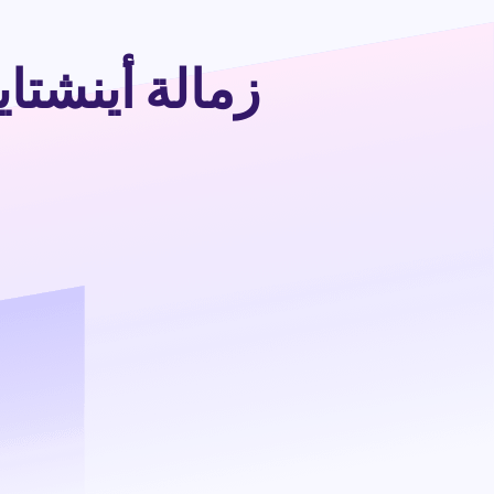
زمالة أينشتاين 2025 في ألمانيا (ممولة ب