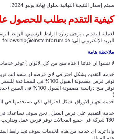
سيتم إصدار النتيجة النهائية بحلول نهاية يوليو 2024.
كيفية التقدم بطلب للحصول على
لعملية التقديم ، يرجى زيارة الرابط الرسمي. الرابط ال
البريد الإلكتروني إلى:
fellowship@einsteinforum.de
ملاحظة هامة
لا تنسوا ان قناتنا ( قناه منح من كل الالوان ) توفر خدما
خدمه التقديم بشكل احترافي لاي فرصه او منحه انت تريد
نوفر فرص مضمونة القبول 100% في للمساعدة للسفر الي هولندا ( حيث لنا شراكة مع مؤسسة هولندية توفر ذلك )
نوفر منح دراسية مضمونة ا
)
خدمه تجهيز الاوراق بشكل احترافي لكي تستخدمها في ال
خدمة التقديم علي فرص العمل . نحن سوف نساعدك في ا
130 شركة في جميع المجالات توفر فرص عمل وتداريب للخريجيين والطلاب
واذا تريد اي خدمه من هذه الخدمات سوف تجد رابط است
هذه المقال