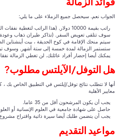
فوائد الزمالة
الجواب نعم. سيحصل جميع الزملاء على ما يلي:
راتب بقيمة 10000 دولار. (هذا الراتب لتغطية نفقات المعيشة)
سوف تتلقى تعويض السفر. (تذاكر طيران ذهاب وعودة)
سيتم منحك الإقامة في كوخ الحديقة ، بيت أينشتاين ال
ستستمر الزمالة لمدة خمسة إلى ستة أشهر. وسوف تبدأ 
يمكنك أيضا إحضار أفراد عائلتك. لن تغطي الزمالة نفق
هل التوفل/الآيلتس مطلوب?
أنها لا تتطلب نتائج توفل/إيلتس في التطبيق الخاص بك ، ك
معايير الأهلية
يجب أن يكون المرشحون أقل من 35 عاما.
حاصل على شهادة جامعية في العلوم الإنسانية أو العلوم ا
يجب أن يتضمن طلبك أيضا سيرة ذاتية واقتراح مشروع 
مواعيد التقديم