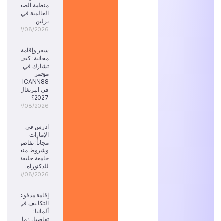
منظمة الصحة
العالمية في
برلين.
07/08/2026
سفر وإقامة
مجانية: كيف
تشارك في
مؤتمر
ICANN88
في البرتغال
2027؟
07/08/2026
ادرس في
الإمارات
مجاناً: تفاصيل
وشروط منحة
جامعة خليفة
للدكتوراه.
06/08/2026
إقامة مدفوعة
التكاليف في
ألمانيا:
تفاصيل زمالة