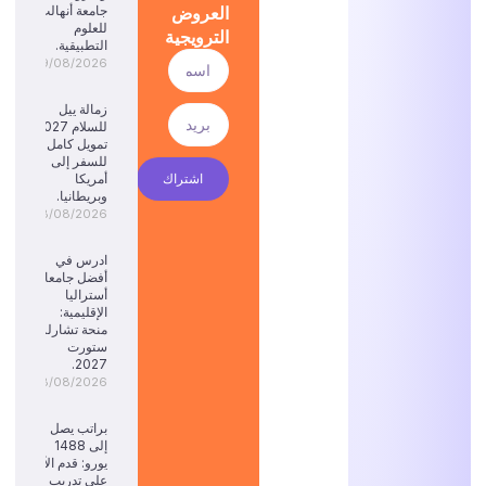
العروض
جامعة أنهالت
للعلوم
الترويجية
التطبيقية.
09/08/2026
زمالة ييل
للسلام 2027:
تمويل كامل
للسفر إلى
اشتراك
أمريكا
وبريطانيا.
08/08/2026
ادرس في
أفضل جامعات
أستراليا
الإقليمية:
منحة تشارلز
ستورت
2027.
08/08/2026
براتب يصل
إلى 1488
يورو: قدم الآن
على تدريب