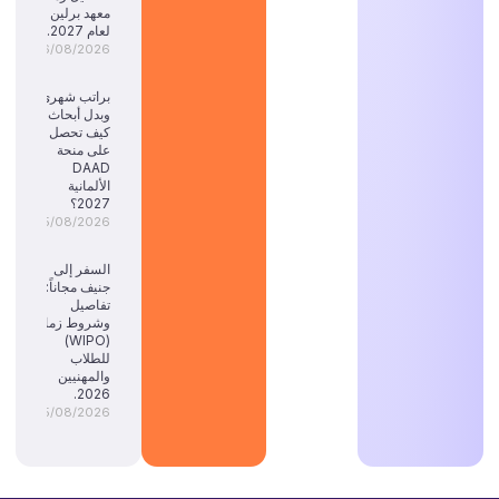
معهد برلين
لعام 2027.
06/08/2026
براتب شهري
وبدل أبحاث:
كيف تحصل
على منحة
DAAD
الألمانية
2027؟
05/08/2026
السفر إلى
جنيف مجاناً:
تفاصيل
وشروط زمالة
(WIPO)
للطلاب
والمهنيين
2026.
05/08/2026