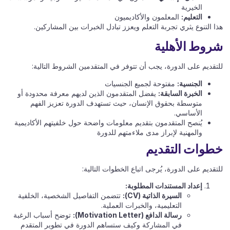
الخيرية​
التعليم:
المعلمون والأكاديميون​
هذا التنوع يثري تجربة التعلم ويعزز تبادل الخبرات بين المشاركين.​
شروط الأهلية
للتقديم على الدورة، يجب أن تتوفر في المتقدمين الشروط التالية:​
الجنسية:
مفتوحة لجميع الجنسيات​
الخبرة السابقة:
يفضل المتقدمون الذين لديهم معرفة محدودة أو
متوسطة بحقوق الإنسان، حيث تستهدف الدورة تعزيز الفهم
الأساسي.​
يُنصح المتقدمون بتقديم معلومات واضحة حول خلفيتهم الأكاديمية
والمهنية لإبراز مدى ملاءمتهم للدورة
خطوات التقديم
للتقديم على الدورة، يُرجى اتباع الخطوات التالية:
إعداد المستندات المطلوبة:
السيرة الذاتية (CV):
تتضمن التفاصيل الشخصية، الخلفية
التعليمية، والخبرات العملية.​
رسالة الدافع (Motivation Letter):
توضح أسباب الرغبة
في المشاركة وكيف ستساهم الدورة في تطوير المتقدم