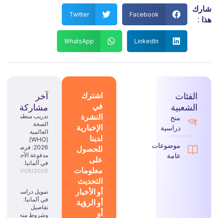
شارك
Twitter
Facebook
هذا :
WhatsApp
LinkedIn
الفئات
اشترك
آخر
في
الشعبية
مشاركة
النشرة
تدريب منظمة
منح
الصحة
الإخبارية
دراسية
العالمية
لدينا
(WHO)
موضوعات
للحصول
2026: فرصة
عامة
مدفوعة الأجر
على
في ألمانيا.
معلومات
09/08/2026
التحديث
أو الأخبار
تمويل دراسي
في ألمانيا:
أو الرؤية
تفاصيل
أو
وشروط منحة