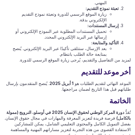
المهني.​
تعبئة نموذج التقديم:
زيارة الموقع الرسمي للدورة وتعبئة نموذج التقديم
الإلكتروني بدقة.​
إرسال المستندات:
تحميل المستندات المطلوبة عبر النموذج الإلكتروني أو
إرسالها عبر البريد الإلكتروني المحدد.​
التأكيد والمتابعة:
بعد الإرسال، ستتلقى تأكيدًا عبر البريد الإلكتروني. يُنصح
بمتابعة حالة الطلب بانتظام.​
لمزيد من التفاصيل والتقديم، يُرجى زيارة الموقع الرسمي للدورة.​
أخر موعد للتقديم
الموعد النهائي لتقديم الطلبات هو
1 أبريل 2025
. يُنصح المتقدمون بإرسال
طلباتهم قبل هذا التاريخ لضمان مراجعتها.​
الخاتمة
تُعَدُّ
دورة المركز الوطني لحقوق الإنسان 2025 في أوسلو، النرويج (ممولة
بالكامل)
فرصة فريدة لتعزيز المعرفة والمهارات في مجال حقوق الإنسان.
بفضل التمويل الكامل والمحتوى التعليمي الشامل، يمكن للمشاركين
الاستفادة القصوى من هذه التجربة لتعزيز مساراتهم المهنية والمساهمة