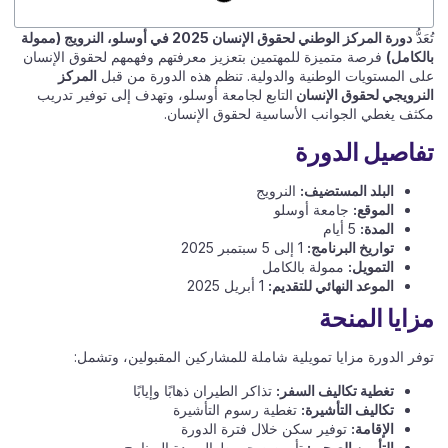
تُعَدُّ
دورة المركز الوطني لحقوق الإنسان 2025 في أوسلو، النرويج (ممولة
بالكامل)
فرصة متميزة للمهتمين بتعزيز معرفتهم وفهمهم لحقوق الإنسان
على المستويات الوطنية والدولية. تنظم هذه الدورة من قبل
المركز
النرويجي لحقوق الإنسان
التابع لجامعة أوسلو، وتهدف إلى توفير تدريب
مكثف يغطي الجوانب الأساسية لحقوق الإنسان.​
تفاصيل الدورة
البلد المستضيف:
النرويج​
الموقع:
جامعة أوسلو​
المدة:
5 أيام​
تواريخ البرنامج:
1 إلى 5 سبتمبر 2025​
التمويل:
ممولة بالكامل​
الموعد النهائي للتقديم:
1 أبريل 2025​
مزايا المنحة
توفر الدورة مزايا تمويلية شاملة للمشاركين المقبولين، وتشمل:​
تغطية تكاليف السفر:
تذاكر الطيران ذهابًا وإيابًا​
تكاليف التأشيرة:
تغطية رسوم التأشيرة​
الإقامة:
توفير سكن خلال فترة الدورة​
التأمين الصحي:
تأمين صحي طوال مدة البرنامج​