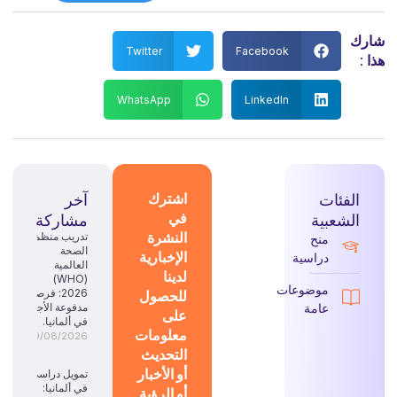
شارك
Twitter
Facebook
هذا :
WhatsApp
LinkedIn
الفئات
اشترك
آخر
في
الشعبية
مشاركة
النشرة
تدريب منظمة
منح
الصحة
الإخبارية
دراسية
العالمية
لدينا
(WHO)
موضوعات
للحصول
2026: فرصة
عامة
مدفوعة الأجر
على
في ألمانيا.
معلومات
09/08/2026
التحديث
أو الأخبار
تمويل دراسي
في ألمانيا:
أو الرؤية