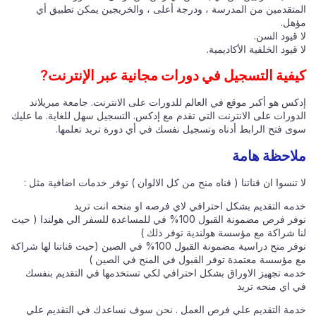
المتقدمين من المدرسة ، ودرجة أعلى ، والخريجين يمكن تطبيق أي
مؤهل.
لا قيود السن.
لا قيود الخلفية الأكاديمية.
كيفية التسجيل في دورات مجانية عبر الإنترنت?
إدكس هو أكبر موقع في العالم للدورات على الانترنت. جامعة ميريلاند
الدورات على الانترنت التي تقدم مع إدكس. التسجيل سهل للغاية. ما عليك
سوى فتح الرابط أدناه وتسجيل نفسك في أي دورة تريد تعلمها.
ملاحظة هامة
لا تنسوا ان قناتنا ( قناه منح من كل الالوان ) توفر خدمات اضافية مثل :
خدمه التقديم بشكل احترافي لاي فرصه او منحه انت تريد
نوفر فرص مضمونة القبول 100% في للمساعدة للسفر الي هولندا ( حيث
لنا شراكة مع مؤسسة هولندية توفر ذلك )
نوفر منح دراسية مضمونة القبول 100% في الصين (حيث قناتنا لها شراكة
مع مؤسسة معتمدة توفر القبول في المنح في الصين )
خدمه تجهيز الاوراق بشكل احترافي لكي تستخدمها في التقديم بنفسك
في اي منحه تريد
خدمة التقديم علي فرص العمل . نحن سوف نساعدك في التقديم علي