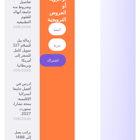
تفاصيل
أو
وشروط منحة
العروض
جامعة أنهالت
للعلوم
الترويجية
التطبيقية.
09/08/2026
زمالة ييل
للسلام 2027:
تمويل كامل
للسفر إلى
اشتراك
أمريكا
وبريطانيا.
08/08/2026
ادرس في
أفضل جامعات
أستراليا
الإقليمية:
منحة تشارلز
ستورت
2027.
08/08/2026
براتب يصل
إلى 1488