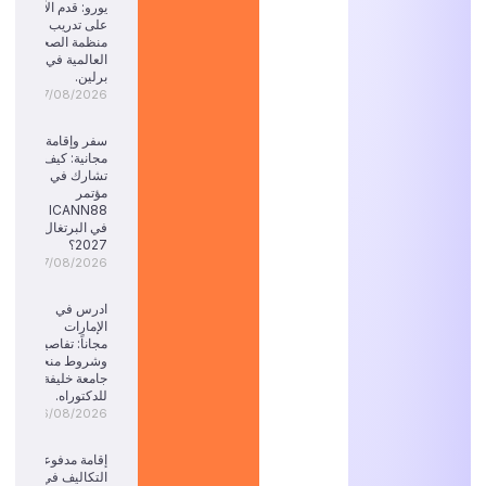
يورو: قدم الآن
على تدريب
منظمة الصحة
العالمية في
برلين.
07/08/2026
سفر وإقامة
مجانية: كيف
تشارك في
مؤتمر
ICANN88
في البرتغال
2027؟
07/08/2026
ادرس في
الإمارات
مجاناً: تفاصيل
وشروط منحة
جامعة خليفة
للدكتوراه.
06/08/2026
إقامة مدفوعة
التكاليف في