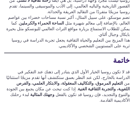
روسيا ليست مجرد وجهة دراسية، بل هي أيضًا
رحلة ثقافية لا تُنسى
. من
القصور التاريخية والباليه العالمي، إلى الأدب والموسيقى والسينما، تقدم
روسيا مزيجًا متفردًا من التقاليد العريقة والحداثة.
تضم موسكو، على سبيل المثال، أكبر نسبة مساحات خضراء بين عواصم
العالم، بالإضافة إلى معالم شهيرة مثل
الساحة الحمراء والكرملين
. كما
يمكن للطلاب الاستمتاع بزيارة مواقع التراث العالمي لليونسكو مثل بحيرة
بايكال وجبال ألتاي.
هذا المزيج بين التعليم والحياة الثقافية يجعل تجربة الدراسة في روسيا
ثرية على المستويين الشخصي والأكاديمي.
خاتمة
قد لا تكون روسيا الخيار الأول الذي يتبادر إلى ذهنك عند التفكير في
الدراسة بالخارج، لكن عند النظر بعمق ستكتشف أنها تقدم مزيجًا استثنائيًا
من
التعليم المرموق، والتكاليف المعقولة، والابتكار العلمي، والفرص
اللغوية، والتجربة الثقافية الغنية
. إذا كنت تبحث عن مكان يجمع بين الجودة
والتنوع والتجديد، فإن روسيا قد تكون بالفعل
وجهتك المثالية
لبدء رحلتك
الأكاديمية القادمة.