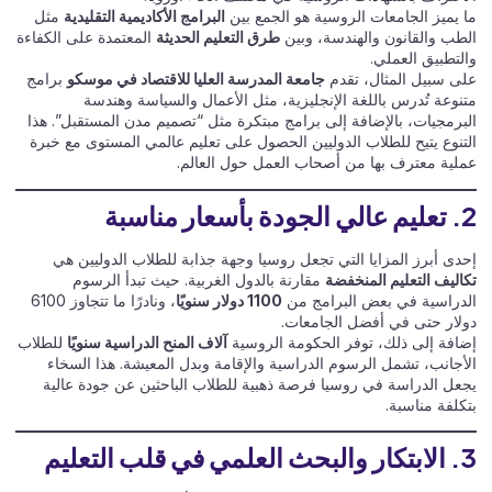
ما يميز الجامعات الروسية هو الجمع بين
البرامج الأكاديمية التقليدية
مثل
الطب والقانون والهندسة، وبين
طرق التعليم الحديثة
المعتمدة على الكفاءة
والتطبيق العملي.
على سبيل المثال، تقدم
جامعة المدرسة العليا للاقتصاد في موسكو
برامج
متنوعة تُدرس باللغة الإنجليزية، مثل الأعمال والسياسة وهندسة
البرمجيات، بالإضافة إلى برامج مبتكرة مثل “تصميم مدن المستقبل”. هذا
التنوع يتيح للطلاب الدوليين الحصول على تعليم عالمي المستوى مع خبرة
عملية معترف بها من أصحاب العمل حول العالم.
2. تعليم عالي الجودة بأسعار مناسبة
إحدى أبرز المزايا التي تجعل روسيا وجهة جذابة للطلاب الدوليين هي
تكاليف التعليم المنخفضة
مقارنة بالدول الغربية. حيث تبدأ الرسوم
الدراسية في بعض البرامج من
1100 دولار سنويًا
، ونادرًا ما تتجاوز 6100
دولار حتى في أفضل الجامعات.
إضافة إلى ذلك، توفر الحكومة الروسية
آلاف المنح الدراسية سنويًا
للطلاب
الأجانب، تشمل الرسوم الدراسية والإقامة وبدل المعيشة. هذا السخاء
يجعل الدراسة في روسيا فرصة ذهبية للطلاب الباحثين عن جودة عالية
بتكلفة مناسبة.
3. الابتكار والبحث العلمي في قلب التعليم