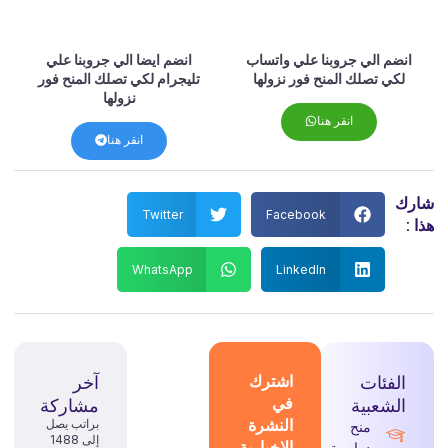
انضم الي جروبنا علي واتساب
انضم ايضا الي جروبنا علي
لكي تصلك المنح فور نزولها
تليجرام لكي تصلك المنح فور
نزولها
انقر هنا
انقر هنا
شارك
Twitter
Facebook
هذا :
WhatsApp
LinkedIn
الفئات
اشترك
آخر
في
الشعبية
مشاركة
النشرة
براتب يصل
منح
إلى 1488
الإخبارية
دراسية