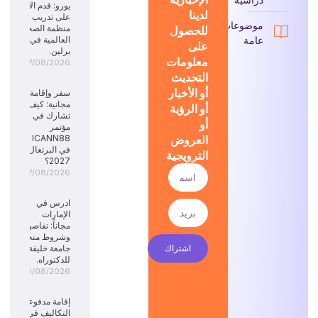
يورو: قدم الآن
لدينا
على تدريب
موضوعات
للحصول
منظمة الصحة
عامة
العالمية في
على
برلين.
معلومات
07/08/2026
التحديث
أو الأخبار
سفر وإقامة
مجانية: كيف
أو الرؤية
تشارك في
أو
مؤتمر
العروض
ICANN88
في البرتغال
الترويجية
2027؟
07/08/2026
ادرس في
الإمارات
مجاناً: تفاصيل
وشروط منحة
اشتراك
جامعة خليفة
للدكتوراه.
06/08/2026
إقامة مدفوعة
التكاليف في