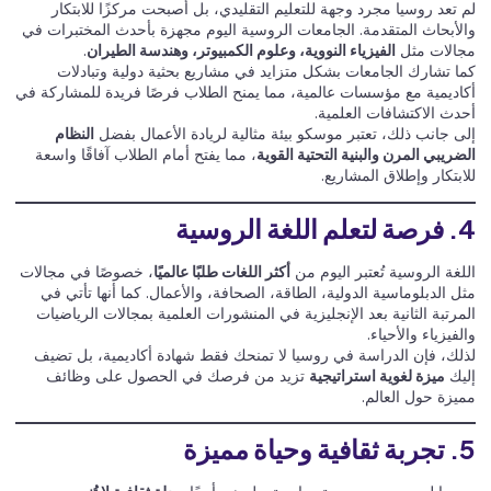
لم تعد روسيا مجرد وجهة للتعليم التقليدي، بل أصبحت مركزًا للابتكار
والأبحاث المتقدمة. الجامعات الروسية اليوم مجهزة بأحدث المختبرات في
مجالات مثل
الفيزياء النووية، وعلوم الكمبيوتر، وهندسة الطيران
.
كما تشارك الجامعات بشكل متزايد في مشاريع بحثية دولية وتبادلات
أكاديمية مع مؤسسات عالمية، مما يمنح الطلاب فرصًا فريدة للمشاركة في
أحدث الاكتشافات العلمية.
إلى جانب ذلك، تعتبر موسكو بيئة مثالية لريادة الأعمال بفضل
النظام
الضريبي المرن والبنية التحتية القوية
، مما يفتح أمام الطلاب آفاقًا واسعة
للابتكار وإطلاق المشاريع.
4. فرصة لتعلم اللغة الروسية
اللغة الروسية تُعتبر اليوم من
أكثر اللغات طلبًا عالميًا
، خصوصًا في مجالات
مثل الدبلوماسية الدولية، الطاقة، الصحافة، والأعمال. كما أنها تأتي في
المرتبة الثانية بعد الإنجليزية في المنشورات العلمية بمجالات الرياضيات
والفيزياء والأحياء.
لذلك، فإن الدراسة في روسيا لا تمنحك فقط شهادة أكاديمية، بل تضيف
إليك
ميزة لغوية استراتيجية
تزيد من فرصك في الحصول على وظائف
مميزة حول العالم.
5. تجربة ثقافية وحياة مميزة