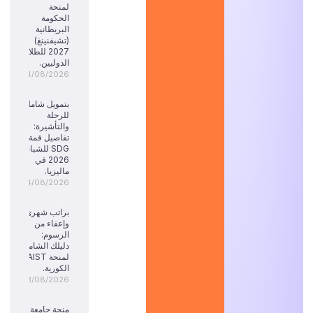
لمنحة
الحكومة
البريطانية
(تشيفنينغ)
2027 للطلاب
الدوليين.
04/08/2026
بتمويل شامل
للرحلة
والتأشيرة:
تفاصيل قمة
SDG للشباب
2026 في
ماليزيا.
04/08/2026
براتب شهري
وإعفاء من
الرسوم:
دليلك الشامل
لمنحة KAIST
الكورية.
03/08/2026
منحة جامعة