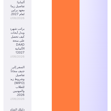
ألمانيا:
تفاصيل زمالة
معهد برلين
لعام 2027.
06/08/2026
براتب شهري
وبدل أبحاث:
كيف تحصل
على منحة
DAAD
الألمانية
2027؟
05/08/2026
السفر إلى
جنيف مجاناً:
تفاصيل
وشروط زمالة
(WIPO)
للطلاب
والمهنيين
2026.
05/08/2026
دليلك الشامل