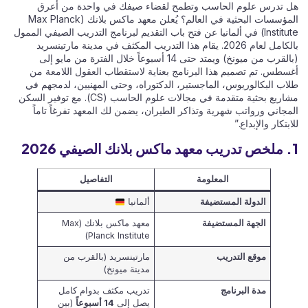
هل تدرس علوم الحاسب وتطمح لقضاء صيفك في واحدة من أعرق
المؤسسات البحثية في العالم؟ يُعلن معهد ماكس بلانك (Max Planck
Institute) في ألمانيا عن فتح باب التقديم لبرنامج التدريب الصيفي الممول
بالكامل لعام 2026. يقام هذا التدريب المكثف في مدينة مارتينسريد
(بالقرب من ميونخ) ويمتد حتى 14 أسبوعاً خلال الفترة من مايو إلى
أغسطس. تم تصميم هذا البرنامج بعناية لاستقطاب العقول اللامعة من
طلاب البكالوريوس، الماجستير، الدكتوراه، وحتى المهنيين، لدمجهم في
مشاريع بحثية متقدمة في مجالات علوم الحاسب (CS). مع توفير السكن
المجاني ورواتب شهرية وتذاكر الطيران، يضمن لك المعهد تفرغاً تاماً
للابتكار والإبداع.”
1. ملخص تدريب معهد ماكس بلانك الصيفي 2026
المعلومة
التفاصيل
الدولة المستضيفة
ألمانيا
الجهة المستضيفة
معهد ماكس بلانك (Max
Planck Institute)
موقع التدريب
مارتينسريد (بالقرب من
مدينة ميونخ)
مدة البرنامج
تدريب مكثف بدوام كامل
يصل إلى
14 أسبوعاً
(بين