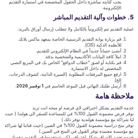
يجب كتابته مباشرة داخل الحقول المخصصة في استمارة التقديم
الإلكترونية.
5. خطوات وآلية التقديم المباشر
عملية التقديم تتم إلكترونياً بالكامل ولا تتطلب إرسال أوراق بالبريد:
قم بزيارة بوابة التقديم الرسمية الخاصة بمعهد ماكس بلانك
للأنظمة الذكية (CIS).
أنشئ حساباً جديداً في النظام الإلكتروني للتقديم.
املأ كافة البيانات الأكاديمية والشخصية بدقة.
قم بكتابة أو لصق “خطاب الدوافع” الخاص بك في المربع النصي
المخصص له داخل الاستمارة.
ارفع جميع المرفقات المطلوبة (السيرة الذاتية، كشوف الدرجات،
إلخ).
أرسل طلبك النهائي قبل الموعد الحاسم في
1 نوفمبر 2026
.
ملاحظة هامة
خدمه التقديم بشكل احترافي لاي فرصه او منحه انت تريد
نوفر فرص مضمونة القبول 100% في للمساعدة للسفر الي هولندا ( حيث
لنا شراكة مع مؤسسة هولندية توفر ذلك )
نوفر منح دراسية مضمونة القبول 100% في الصين (حيث قناتنا لها شراكة
مع مؤسسة معتمدة توفر القبول في المنح في الصين )
خدمه تجهيز الاوراق بشكل احترافي لكي تستخدمها في التقديم بنفسك