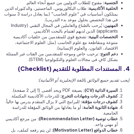
الجنسية:
مفتوح للطلاب الدوليين من جميع أنحاء العالم.
الخلفية الأكاديمية:
طلاب البكالوريوس، الماجستير، والدكتوراه الذين
يمتلكون أساسيات في “علوم الحاسب” (بما يعادل دراسة 3 سنوات
في هذا التخصص بحلول موعد بدء التدريب).
المهنيين:
يُرحب بالصُناع والعاملين في المجال التقني (Industry
applicants) الذين لديهم اهتمام بالبحث الأكاديمي.
التخصصات البينية:
تشجيع قوي للمتقدمين من خلفيات أكاديمية
متنوعة ومتقاطعة مع علوم الحاسب (مثل: العلوم الاجتماعية،
الاقتصاد، القانون، والعلوم الإنسانية).
دعم التنوع:
ترحيب خاص وموجه للمتقدمين من الفئات غير الممثلة
بشكل كافٍ في مجالات العلوم والتكنولوجيا (STEM).
4. المستندات المطلوبة للتقديم (Checklist)
(يجب تقديم جميع الوثائق باللغة الإنجليزية أو الألمانية)
:
السيرة الذاتية (CV):
بصيغة PDF وبحد أقصى (1 إلى 2 صفحة).
كشوف الدرجات وشهادات التخرج:
للدرجات الأكاديمية المكتملة.
كشوف درجات مؤقتة:
للبرامج التي لا يزال المتقدم يدرس بها حالياً.
شهادة الثانوية العامة:
أو ما يعادلها من الوثائق المؤهلة للدراسة
الجامعية.
خطاب توصية (Recommendation Letter):
من مرجع أكاديمي
أو مهني واحد.
خطاب الدوافع (Motivation Letter):
لن يتم رفعه كملف، بل