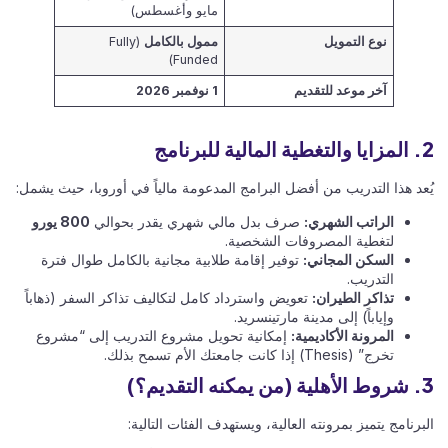
مايو وأغسطس)
نوع التمويل
ممول بالكامل
(Fully
Funded)
آخر موعد للتقديم
1 نوفمبر 2026
2. المزايا والتغطية المالية للبرنامج
يُعد هذا التدريب من أفضل البرامج المدعومة مالياً في أوروبا، حيث يشمل:
الراتب الشهري:
صرف بدل مالي شهري يقدر بحوالي
800 يورو
لتغطية المصروفات الشخصية.
السكن المجاني:
توفير إقامة طلابية مجانية بالكامل طوال فترة
التدريب.
تذاكر الطيران:
تعويض واسترداد كامل لتكاليف تذاكر السفر (ذهاباً
وإياباً) إلى مدينة مارتينسريد.
المرونة الأكاديمية:
إمكانية تحويل مشروع التدريب إلى “مشروع
تخرج” (Thesis) إذا كانت جامعتك الأم تسمح بذلك.
3. شروط الأهلية (من يمكنه التقديم؟)
البرنامج يتميز بمرونته العالية، ويستهدف الفئات التالية: