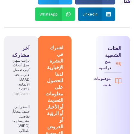
هذا :
WhatsApp
LinkedIn
الفئات
اشترك
آخر
في
الشعبية
مشاركة
النشرة
براتب شهري
منح
وبدل أبحاث:
الإخبارية
دراسية
كيف تحصل
لدينا
على منحة
موضوعات
للحصول
DAAD
عامة
الألمانية
على
2027؟
معلومات
05/08/2026
التحديث
أو الأخبار
السفر إلى
جنيف مجاناً:
أو الرؤية
تفاصيل
أو
وشروط زمالة
العروض
(WIPO)
للطلاب
الترويجية