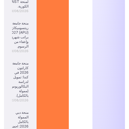
لمنحة KAIST
الكورية.
03/08/2026
منحة جامعة
ريتسوميكان
(APU) 2027:
براتب شهري
وإعفاء من
الرسوم.
03/08/2026
منحة جامعة
كارلتون
2026 في
كندا: تمويل
لدراسة
البكالوريوس
(ممولة
بالكامل).
02/08/2026
منحة دبي
الممولة
بالكامل
2026: احضر