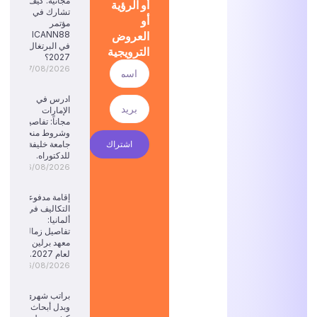
مجانية: كيف
أو الرؤية
تشارك في
أو
مؤتمر
العروض
ICANN88
في البرتغال
الترويجية
2027؟
07/08/2026
ادرس في
الإمارات
مجاناً: تفاصيل
وشروط منحة
اشتراك
جامعة خليفة
للدكتوراه.
06/08/2026
إقامة مدفوعة
التكاليف في
ألمانيا:
تفاصيل زمالة
معهد برلين
لعام 2027.
06/08/2026
براتب شهري
وبدل أبحاث: