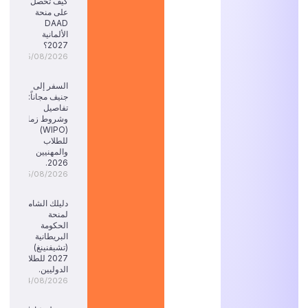
كيف تحصل
على منحة
DAAD
الألمانية
2027؟
05/08/2026
السفر إلى
جنيف مجاناً:
تفاصيل
وشروط زمالة
(WIPO)
للطلاب
والمهنيين
2026.
05/08/2026
دليلك الشامل
لمنحة
الحكومة
البريطانية
(تشيفنينغ)
2027 للطلاب
الدوليين.
04/08/2026