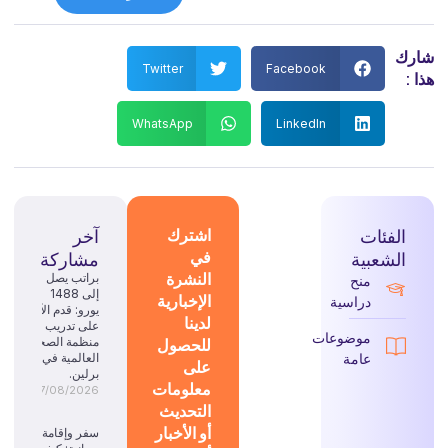
شارك
Twitter
Facebook
هذا :
WhatsApp
LinkedIn
الفئات
اشترك
آخر
في
الشعبية
مشاركة
النشرة
براتب يصل
منح
إلى 1488
الإخبارية
دراسية
يورو: قدم الآن
لدينا
على تدريب
موضوعات
للحصول
منظمة الصحة
عامة
العالمية في
على
برلين.
معلومات
07/08/2026
التحديث
أو الأخبار
سفر وإقامة