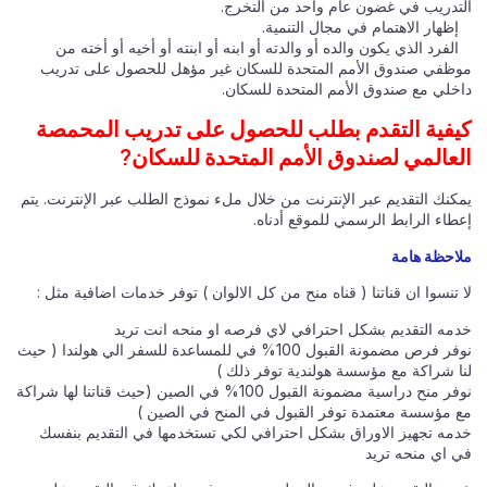
التدريب في غضون عام واحد من التخرج.
إظهار الاهتمام في مجال التنمية.
الفرد الذي يكون والده أو والدته أو ابنه أو ابنته أو أخيه أو أخته من
موظفي صندوق الأمم المتحدة للسكان غير مؤهل للحصول على تدريب
داخلي مع صندوق الأمم المتحدة للسكان.
كيفية التقدم بطلب للحصول على تدريب المحمصة
العالمي لصندوق الأمم المتحدة للسكان?
يمكنك التقديم عبر الإنترنت من خلال ملء نموذج الطلب عبر الإنترنت. يتم
إعطاء الرابط الرسمي للموقع أدناه.
ملاحظة هامة
لا تنسوا ان قناتنا ( قناه منح من كل الالوان ) توفر خدمات اضافية مثل :
خدمه التقديم بشكل احترافي لاي فرصه او منحه انت تريد
نوفر فرص مضمونة القبول 100% في للمساعدة للسفر الي هولندا ( حيث
لنا شراكة مع مؤسسة هولندية توفر ذلك )
نوفر منح دراسية مضمونة القبول 100% في الصين (حيث قناتنا لها شراكة
مع مؤسسة معتمدة توفر القبول في المنح في الصين )
خدمه تجهيز الاوراق بشكل احترافي لكي تستخدمها في التقديم بنفسك
في اي منحه تريد