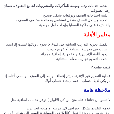
تقديم خدمات ودية ومهنية للمأكولات والمشروبات لجميع الضيوف. ضمان
رضا الضيوف.
تلبية احتياجات الضيف وتوقعاته بشكل صحيح.
تحديد مشاكل الضيف بشكل استباقي ومعالجة مخاوف الضيف ،
والاستيلاء على ملكية القضايا وإيجاد حلول مرضية.
معايير الأهلية
يفضل تجربة التدريب السابقة في فندق 5 نجوم ، ولكنها ليست إلزامية.
طالب في مدرسة الضيافة أو خريج حديث.
يجيد اللغة الإنجليزية ولغة دولية إضافية هو زائد.
شغف لتقديم تجارب طعام استثنائية.
كيفية تطبيق?
عملية التقديم عبر الإنترنت. يتم إعطاء الرابط إلى الموقع الرسمي أدناه. إذا
لم يكن لديك حساب ، فقم بإنشاء حساب أولا.
ملاحظة هامة
لا تنسوا ان قناتنا ( قناه منح من كل الالوان ) توفر خدمات اضافية مثل :
خدمه التقديم بشكل احترافي لاي فرصه او منحه انت تريد
نوفر فرص مضمونة القبول 100% في للمساعدة للسفر الي هولندا ( حيث