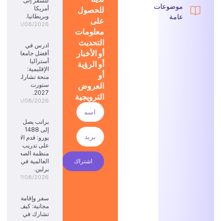
للسفر إلى
موضوعات
للحصول
أمريكا
عامة
وبريطانيا.
على
08/08/2026
معلومات
التحديث
ادرس في
أو الأخبار
أفضل جامعات
أستراليا
أو الرؤية
الإقليمية:
أو
منحة تشارلز
العروض
ستورت
2027.
الترويجية
08/08/2026
براتب يصل
إلى 1488
يورو: قدم الآن
على تدريب
منظمة الصحة
اشتراك
العالمية في
برلين.
07/08/2026
سفر وإقامة
مجانية: كيف
تشارك في