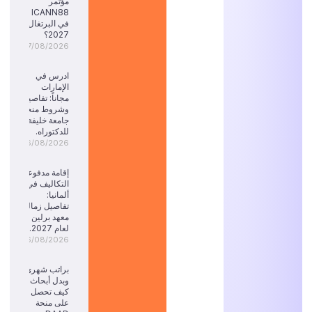
مؤتمر
ICANN88
في البرتغال
2027؟
07/08/2026
ادرس في
الإمارات
مجاناً: تفاصيل
وشروط منحة
جامعة خليفة
للدكتوراه.
06/08/2026
إقامة مدفوعة
التكاليف في
ألمانيا:
تفاصيل زمالة
معهد برلين
لعام 2027.
06/08/2026
براتب شهري
وبدل أبحاث:
كيف تحصل
على منحة