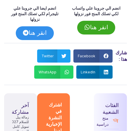
انضم الي جروبنا علي واتساب
انضم ايضا الي جروبنا علي
لكي تصلك المنح فور نزولها
تليجرام لكي تصلك المنح فور
نزولها
انقر هنا
انقر هنا
شارك
Twitter
Facebook
هذا :
WhatsApp
LinkedIn
الفئات
اشترك
آخر
في
الشعبية
مشاركة
النشرة
زمالة ييل
منح
للسلام 2027:
الإخبارية
دراسية
تمويل كامل
لدينا