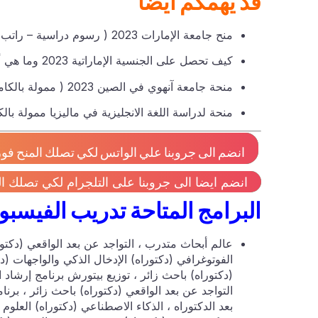
قد يهمكم أيضا
منح جامعة الإمارات 2023 ( رسوم دراسية – راتب شهري -تأمين صحي )
كيف تحصل على الجنسية الإماراتية 2023 وما هي أهم مزاياها ؟
منحة جامعة آنهوي في الصين 2023 ( ممولة بالكامل )
منحة لدراسة اللغة الانجليزية في ماليزيا ممولة بالكامل
انضم الى جروبنا علي الواتس لكي تصلك المنح فور 
انضم ايضا الى جروبنا على التلجرام لكي تصلك ال
البرامج المتاحة تدريب الفيسب
عالم أبحاث متدرب ، التواجد عن بعد الواقعي (دكتور
الفوتوغرافي (دكتوراه) الإدخال الذكي والواجهات (د
(دكتوراه) باحث زائر ، توزيع بيتورش برنامج إرشاد
التواجد عن بعد الواقعي (دكتوراه) باحث زائر ، برن
بعد الدكتوراه ، الذكاء الاصطناعي (دكتوراه) العلوم