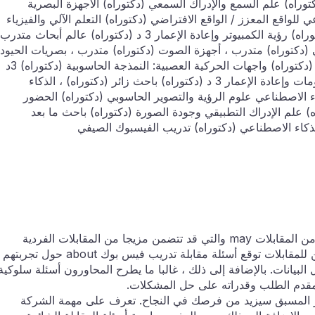
راه) علم السمع والإدراك السمعي (دكتوراه) الأجهزة البصرية
لواقع المعزز / الواقع الافتراضي (دكتوراه) التعلم الآلي والفيزياء
(دكتوراه) التعلم الآلي الصوتي ورؤية الكمبيوتر (دكتوراه) رؤية الكمبيوتر وإعادة الإعمار 3 د (دكتوراه) عالم أبحاث مت
 (دكتوراه) متدرب ، أجهزة الصوت (دكتوراه) متدرب ، بصريات الحيود
والاستقطاب (دكتوراه) متدرب ، التصوير الحاسوبي (دكتوراه) واجهات الحركية العصبية: النمذجة الحاسوبية (دكتوراه) 3د
رؤية الكمبيوتر والتصوير الحاسوبي (دكتوراه) الرسومات وإعادة الإعمار 3 د (دكتوراه) باحث زائر (دكتوراه) ، الذكاء
ة Doc (دكتوراه) ، الذكاء الاصطناعي علوم الرؤية والتصوير الحاسوبي (دكتوراه) الحضور
) علم الإدراك التطبيقي وجودة الصورة (دكتوراه) باحث ما بعد
 الذكاء الاصطناعي (دكتوراه) تدريب الفيسبوك الصيفي
تتكون عملية مقابلة فيسبوك عادة من أربع جولات من المقابلات may والتي قد تتضمن مزيجا من المقابلات الفردية
والجماعية ، بالإضافة إلى أسئلة دراسة الحالة. يمكن للمقابلات توقع أسئلة مقابلة تدريب فيس بوك about حول تجربتهم
لبيانات. بالإضافة إلى ذلك ، غالبا ما يطرح المحاورون أسئلة سلوكية
دم الطلب وقدراته على حل المشكلات.
ضير المسبق سيزيد من فرصك في النجاح. تعرف على مهمة الشركة