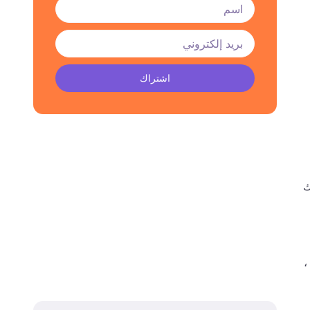
اشتراك
ك
،