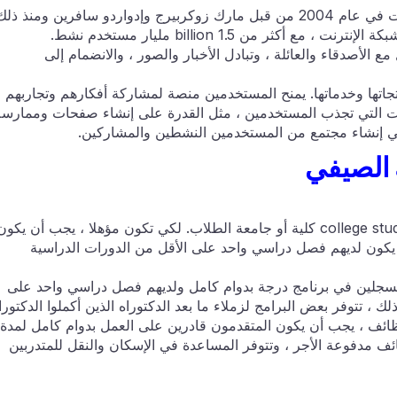
الفيسبوك هو موقع التواصل الاجتماعي التي تأسست في عام 2004 من قبل مارك زوكربيرج وإدواردو سافرين ومنذ ذل
الحين ، أصبح واحدا من المواقع الأكثر شعبية على شبكة الإنترنت ، مع أكثر من 1.5 billion مليار مستخدم نشط.
ل مع الأصدقاء والعائلة ، وتبادل الأخبار والصور ، والانضمام إلى
اتها وخدماتها. يمنح المستخدمين منصة لمشاركة أفكارهم وتجاربهم
ت التي تجذب المستخدمين ، مثل القدرة على إنشاء صفحات وممارسة
في إنشاء مجتمع من المستخدمين النشطين والمشاركين.
 الصيفي
هي الفيسبوك التدريب المتاحة للالتحاق حاليا college students كلية أو جامعة الطلاب. لكي تكون مؤهلا ، يجب أن يكو
يكون لديهم فصل دراسي واحد على الأقل من الدورات الدراسية
لمسجلين في برنامج درجة بدوام كامل ولديهم فصل دراسي واحد على
لك ، تتوفر بعض البرامج لزملاء ما بعد الدكتوراه الذين أكملوا الدكتورا
ائف ، يجب أن يكون المتقدمون قادرين على العمل بدوام كامل لمدة ل
 وظائف مدفوعة الأجر ، وتتوفر المساعدة في الإسكان والنقل للمتدربين