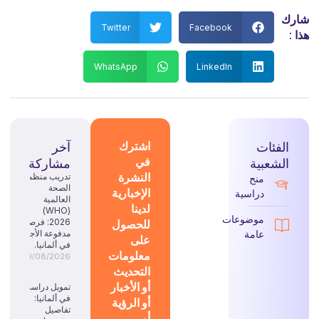
شارك
Twitter
Facebook
هذا :
WhatsApp
LinkedIn
الفئات
اشترك
آخر
في
الشعبية
مشاركة
النشرة
تدريب منظمة
منح
الصحة
الإخبارية
دراسية
العالمية
لدينا
(WHO)
موضوعات
للحصول
2026: فرصة
عامة
مدفوعة الأجر
على
في ألمانيا.
معلومات
09/08/2026
التحديث
أو الأخبار
تمويل دراسي
في ألمانيا:
أو الرؤية
تفاصيل
أو