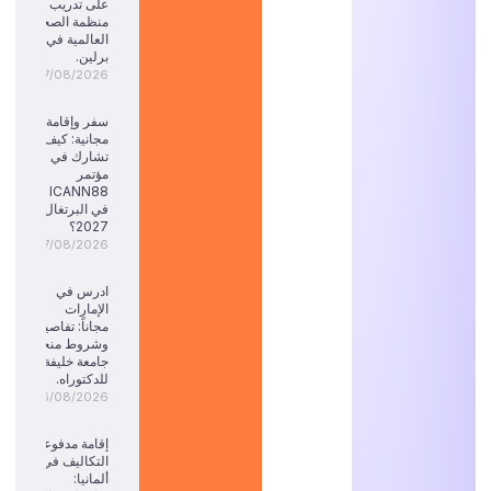
على تدريب
منظمة الصحة
العالمية في
برلين.
07/08/2026
سفر وإقامة
مجانية: كيف
تشارك في
مؤتمر
ICANN88
في البرتغال
2027؟
07/08/2026
ادرس في
الإمارات
مجاناً: تفاصيل
وشروط منحة
جامعة خليفة
للدكتوراه.
06/08/2026
إقامة مدفوعة
التكاليف في
ألمانيا: