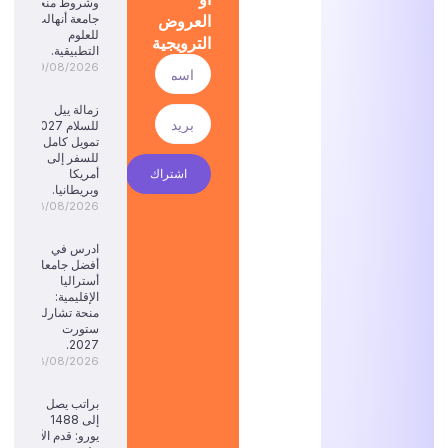
وشروط منحة
العروض
جامعة أنهالت
للعلوم
الترويجية
التطبيقية.
09/08/2026
زمالة ييل
للسلام 2027:
تمويل كامل
للسفر إلى
اشتراك
أمريكا
وبريطانيا.
08/08/2026
ادرس في
أفضل جامعات
أستراليا
الإقليمية:
منحة تشارلز
ستورت
2027.
08/08/2026
براتب يصل
إلى 1488
يورو: قدم الآن