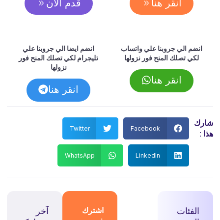
انقر هنا
قدم الان
انضم الي جروبنا علي واتساب
انضم ايضا الي جروبنا علي
لكي تصلك المنح فور نزولها
تليجرام لكي تصلك المنح فور
نزولها
انقر هنا
انقر هنا
شارك
Twitter
Facebook
هذا :
WhatsApp
LinkedIn
الفئات
اشترك
آخر