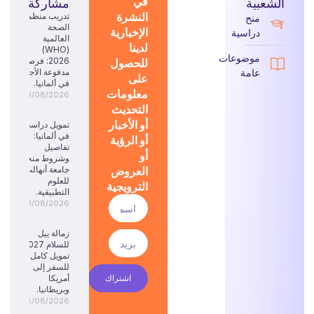
في
الشعبية
مشاركة
النشرة
تدريب منظمة
منح
الصحة
الإخبارية
دراسية
العالمية
لدينا
(WHO)
موضوعات
للحصول
2026: فرصة
عامة
مدفوعة الأجر
على
في ألمانيا.
معلومات
09/08/2026
التحديث
أو الأخبار
تمويل دراسي
في ألمانيا:
أو الرؤية
تفاصيل
أو
وشروط منحة
العروض
جامعة أنهالت
للعلوم
الترويجية
التطبيقية.
09/08/2026
زمالة ييل
للسلام 2027:
تمويل كامل
للسفر إلى
اشتراك
أمريكا
وبريطانيا.
08/08/2026