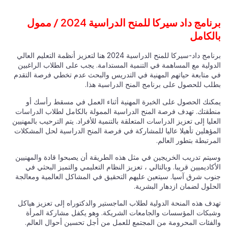
برنامج داد سيركا للمنح الدراسية 2024 / ممول
بالكامل
برنامج داد-سيركا للمنح الدراسية 2024 هنا لتعزيز أنظمة التعليم العالي
الدولية مع المساهمة في التنمية المستدامة. يجب على الطلاب الراغبين
في متابعة حياتهم المهنية في التدريس والبحث عدم تخطي فرصة التقدم
بطلب للحصول على برنامج المنح الدراسية هذا.
يمكنك الحصول على الخبرة المهنية أثناء العمل في مسقط رأسك أو
منطقتك. تهدف فرصة المنح الدراسية الممولة بالكامل لطلاب الدراسات
العليا إلى تعزيز الدراسات المتعلقة بالتنمية للأفراد. يتم الترحيب بالمهنيين
المؤهلين تأهيلا عاليا للمشاركة في فرصة المنح الدراسية لحل المشكلات
المرتبطة بتطور العالم.
وسيتم تدريب الخريجين في مثل هذه الطريقة أن يصبحوا قادة والمهنيين
الأكاديميين قريبا. وبالتالي ، تعزيز النظام التعليمي والتميز البحثي في
جنوب شرق آسيا. سيتعين عليهم التحقيق في المشاكل العالمية ومعالجة
الحلول لضمان ازدهار البشرية.
تهدف هذه المنحة الدولية لطلاب الماجستير والدكتوراه إلى تعزيز هياكل
وشبكات المؤسسات والجامعات الشريكة. وهو يكفل مشاركة المرأة
والفئات المحرومة من المجتمع للعمل من أجل تحسين أحوال العالم.