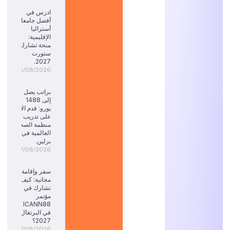
ادرس في
أفضل جامعات
أستراليا
الإقليمية:
منحة تشارلز
ستورت
2027.
08/08/2026
براتب يصل
إلى 1488
يورو: قدم الآن
على تدريب
منظمة الصحة
العالمية في
برلين.
07/08/2026
سفر وإقامة
مجانية: كيف
تشارك في
مؤتمر
ICANN88
في البرتغال
2027؟
07/08/2026