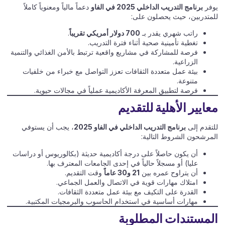
يوفر
برنامج التدريب الداخلي 2025 في الفاو
دعماً مالياً ومعنوياً كاملاً
للمتدربين، حيث يحصلون على:
راتب شهري يقدر بـ
700 دولار أمريكي تقريباً
.
تغطية تأمينية صحية أثناء فترة التدريب.
فرصة للمشاركة في مشاريع واقعية ترتبط بالأمن الغذائي والتنمية
الزراعية.
بيئة عمل متعددة الثقافات تعزز التواصل مع خبراء من خلفيات
متنوعة.
فرصة لتطبيق المعرفة الأكاديمية عملياً في مجالات حيوية.
معايير الأهلية للتقديم
للتقدم إلى
برنامج التدريب الداخلي في الفاو 2025
، يجب أن يستوفي
المرشحون الشروط التالية:
أن يكون حاصلاً على درجة أكاديمية حديثة (بكالوريوس أو دراسات
عليا) أو مسجلاً حالياً في إحدى الجامعات المعترف بها.
أن يتراوح عمره بين
21 و30 عاماً
وقت التقديم.
امتلاك مهارات قوية في الاتصال والعمل الجماعي.
القدرة على التكيف مع بيئة عمل متعددة الثقافات.
مهارات أساسية في استخدام الحاسوب والبرمجيات المكتبية.
المستندات المطلوبة