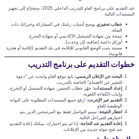
عند التقديم على برنامج الفاو للتدريب الداخلي 2025، ستحتاج إلى تجهيز
المستندات التالية:
خطاب تحفيزي
يوضح أسباب رغبتك في المشاركة وخبراتك ذات
الصلة.
نسخة من شهادة التسجيل الأكاديمي أو شهادة التخرج.
أوراق داعمة إضافية (إن وجدت).
مستند يثبت الوضع القانوني للإقامة في بلد التقديم (إقامة أو هجرة
قانونية).
خطوات التقديم على برنامج التدريب
البحث عن الإعلان الرسمي:
تابع موقع الفاو وابحث عن “دعوة
للتعبير عن الاهتمام” الخاصة بالتدريب.
إعداد المستندات:
جهّز خطاب التحفيز، شهادة التسجيل أو التخرج،
وإثبات الكفاءة اللغوية.
التقديم عبر الإنترنت:
ارفع جميع المستندات المطلوبة على البوابة
الوظيفية للفاو.
انتظار النتيجة:
سيتم التواصل فقط مع المرشحين الذين يتم
اختيارهم للمراحل التالية.
إعادة التقديم عند الحاجة:
إذا لم يتم اختيارك، يمكنك إعادة التقديم
عند فتح جولة جديدة من الإعلانات.
ملاحظة هامة