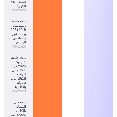
لمنحة KAIST
الكورية.
03/08/2026
منحة جامعة
ريتسوميكان
(APU) 2027:
براتب شهري
وإعفاء من
الرسوم.
03/08/2026
منحة جامعة
كارلتون
2026 في
كندا: تمويل
لدراسة
البكالوريوس
(ممولة
بالكامل).
02/08/2026
منحة دبي
الممولة
بالكامل
2026: احضر