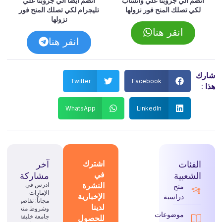
انضم الي جروبنا علي واتساب
انضم ايضا الي جروبنا علي
لكي تصلك المنح فور نزولها
تليجرام لكي تصلك المنح فور
نزولها
انقر هنا
انقر هنا
شارك
Twitter
Facebook
هذا :
WhatsApp
LinkedIn
الفئات
اشترك
آخر
في
الشعبية
مشاركة
النشرة
ادرس في
منح
الإمارات
الإخبارية
دراسية
مجاناً: تفاصيل
لدينا
وشروط منحة
موضوعات
للحصول
جامعة خليفة