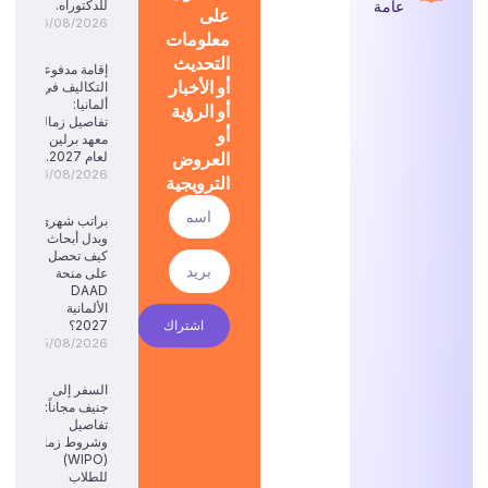
عامة
للدكتوراه.
على
06/08/2026
معلومات
التحديث
إقامة مدفوعة
أو الأخبار
التكاليف في
ألمانيا:
أو الرؤية
تفاصيل زمالة
أو
معهد برلين
العروض
لعام 2027.
06/08/2026
الترويجية
براتب شهري
وبدل أبحاث:
كيف تحصل
على منحة
DAAD
الألمانية
اشتراك
2027؟
05/08/2026
السفر إلى
جنيف مجاناً:
تفاصيل
وشروط زمالة
(WIPO)
للطلاب