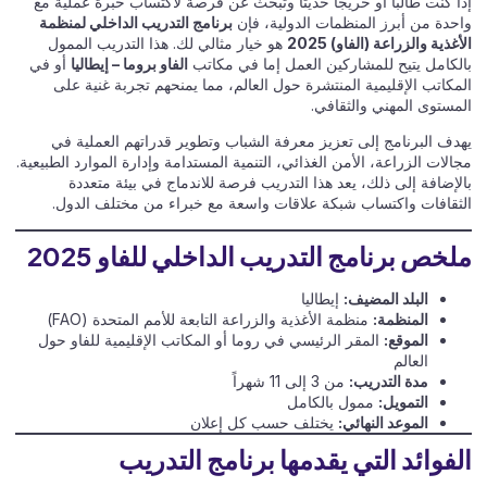
إذا كنت طالباً أو خريجاً حديثاً وتبحث عن فرصة لاكتساب خبرة عملية مع
واحدة من أبرز المنظمات الدولية، فإن
برنامج التدريب الداخلي لمنظمة
الأغذية والزراعة (الفاو) 2025
هو خيار مثالي لك. هذا التدريب الممول
بالكامل يتيح للمشاركين العمل إما في مكاتب
الفاو بروما – إيطاليا
أو في
المكاتب الإقليمية المنتشرة حول العالم، مما يمنحهم تجربة غنية على
المستوى المهني والثقافي.
يهدف البرنامج إلى تعزيز معرفة الشباب وتطوير قدراتهم العملية في
مجالات الزراعة، الأمن الغذائي، التنمية المستدامة وإدارة الموارد الطبيعية.
بالإضافة إلى ذلك، يعد هذا التدريب فرصة للاندماج في بيئة متعددة
الثقافات واكتساب شبكة علاقات واسعة مع خبراء من مختلف الدول.
ملخص برنامج التدريب الداخلي للفاو 2025
البلد المضيف:
إيطاليا
المنظمة:
منظمة الأغذية والزراعة التابعة للأمم المتحدة (FAO)
الموقع:
المقر الرئيسي في روما أو المكاتب الإقليمية للفاو حول
العالم
مدة التدريب:
من 3 إلى 11 شهراً
التمويل:
ممول بالكامل
الموعد النهائي:
يختلف حسب كل إعلان
الفوائد التي يقدمها برنامج التدريب