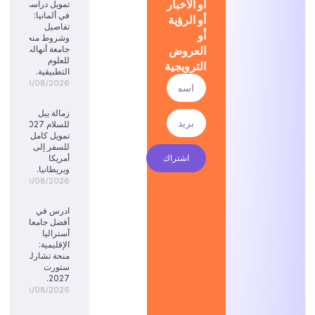
أو الأخبار
تمويل دراسي
في ألمانيا:
أو الرؤية
تفاصيل
أو
وشروط منحة
العروض
جامعة أنهالت
للعلوم
الترويجية
التطبيقية.
09/08/2026
زمالة ييل
للسلام 2027:
تمويل كامل
للسفر إلى
اشتراك
أمريكا
وبريطانيا.
08/08/2026
ادرس في
أفضل جامعات
أستراليا
الإقليمية:
منحة تشارلز
ستورت
2027.
08/08/2026