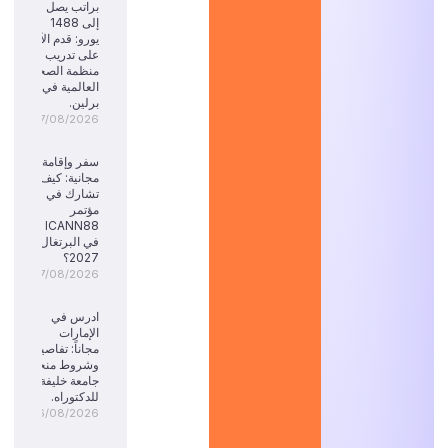
براتب يصل
إلى 1488
يورو: قدم الآن
على تدريب
منظمة الصحة
العالمية في
برلين.
07/08/2026
سفر وإقامة
مجانية: كيف
تشارك في
مؤتمر
ICANN88
في البرتغال
2027؟
07/08/2026
ادرس في
الإمارات
مجاناً: تفاصيل
وشروط منحة
جامعة خليفة
للدكتوراه.
06/08/2026