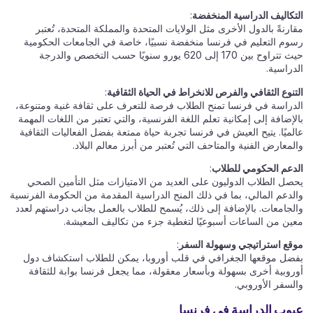
التكاليف الدراسية المنخفضة
:
مقارنةً بالدول الأخرى مثل الولايات المتحدة والمملكة المتحدة، تُعتبر
رسوم التعليم في فرنسا منخفضة نسبيًا، خاصة في الجامعات الحكومية
حيث تتراوح بين 170 إلى 620 يورو سنويًا حسب التخصص والدرجة
الدراسية.
التنوع الثقافي والفرص للانخراط في الحياة الثقافية
:
الدراسة في فرنسا تمنح الطلاب فرصة للتعرف على ثقافة غنية ومتنوعة،
بالإضافة إلى إمكانية تعلم اللغة الفرنسية، والتي تعتبر من اللغات المهمة
عالميًا. يتيح العيش في فرنسا تجربة حياة ممتعة بفضل الفعاليات الثقافية
والمعارض الفنية والمتاحف التي تُعتبر من أبرز معالم البلاد.
الدعم الحكومي للطلاب
:
يحصل الطلاب الدوليون على العديد من الامتيازات مثل التأمين الصحي
والدعم المالي، بما في ذلك المنح الدراسية المقدمة من الحكومة الفرنسية
والجامعات. بالإضافة إلى ذلك، يُسمح للطلاب بالعمل بجانب دراستهم لعدد
معين من الساعات أسبوعيًا لتغطية جزء من تكاليف المعيشة.
موقع استراتيجي وسهولة السفر
:
بفضل موقعها الجغرافي في قلب أوروبا، يمكن للطلاب استكشاف دول
أوروبية أخرى بسهولة وبأسعار معقولة، مما يجعل فرنسا بوابة للثقافة
والسفر الأوروبي.
عيوب الدراسة في فرنسا