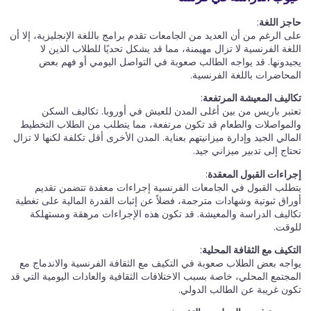
حاجز اللغة
:
على الرغم من أن العديد من الجامعات تقدم برامج باللغة الإنجليزية، إلا أن
اللغة الفرنسية لا تزال مهيمنة، مما قد يشكل تحديًا للطلاب الذين لا
يجيدونها. قد يواجه الطالب صعوبة في التواصل اليومي أو فهم بعض
المحاضرات باللغة الفرنسية.
تكاليف المعيشة المرتفعة
:
تعتبر باريس من بين أغلى المدن للعيش في أوروبا. تكاليف السكن
والمواصلات والطعام قد تكون مرتفعة، مما يتطلب من الطلاب التخطيط
المالي الجيد وإدارة ميزانيتهم بعناية. المدن الأخرى أقل تكلفة لكنها لا تزال
تحتاج إلى تدبير ميزاني جيد.
إجراءات القبول المعقدة
:
يتطلب القبول في الجامعات الفرنسية إجراءات معقدة تتضمن تقديم
أوراق ثبوتية وشهادات مترجمة، فضلاً عن إثبات القدرة المالية على تغطية
تكاليف الدراسة والمعيشة. قد تكون هذه الإجراءات مرهقة ومستهلكة
للوقت.
التكيف مع الثقافة المحلية
:
يواجه بعض الطلاب صعوبة في التكيف مع الثقافة الفرنسية والاندماج مع
المجتمع المحلي، خاصة بسبب الاختلافات الثقافية والعادات اليومية التي قد
تكون غريبة عن الطالب الدولي.