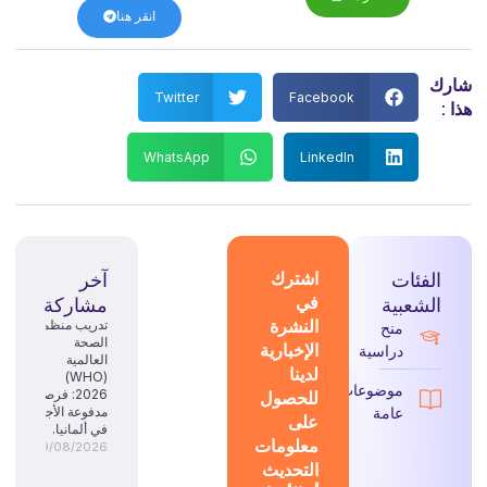
انقر هنا
شارك
Twitter
Facebook
هذا :
WhatsApp
LinkedIn
الفئات
اشترك
آخر
في
الشعبية
مشاركة
النشرة
تدريب منظمة
منح
الصحة
الإخبارية
دراسية
العالمية
لدينا
(WHO)
موضوعات
للحصول
2026: فرصة
عامة
مدفوعة الأجر
على
في ألمانيا.
معلومات
09/08/2026
التحديث