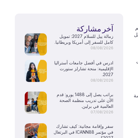
آخر مشاركة
تم
ل
زمالة ييل للسلام 2027: تمويل
كامل للسفر إلى أمريكا وبريطانيا.
08/08/2026
ت
ادرس في أفضل جامعات أستراليا
الإقليمية: منحة تشارلز ستورت
2027.
08/08/2026
براتب يصل إلى 1488 يورو: قدم
ة
الآن على تدريب منظمة الصحة
العالمية في برلين.
07/08/2026
سفر وإقامة مجانية: كيف تشارك
في مؤتمر ICANN88 في البرتغال
2027؟