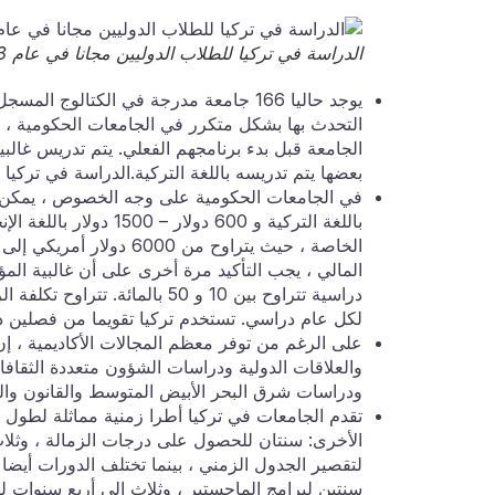
الدراسة في تركيا للطلاب الدوليين مجانا في عام 2023
التحدث بها بشكل متكرر في الجامعات الحكومية ، ل
الجامعة قبل بدء برنامجهم الفعلي. يتم تدريس غالبي
بعضها يتم تدريسه باللغة التركية.الدراسة في تركيا
باللغة التركية و 600 
المالي ، يجب التأكيد مرة أخرى على أن غالبية ا
لكل عام دراسي. تستخدم تركيا تقويما من فصلين در
على الرغم من توفر معظم المجالات الأكاديمية ، إن
والعلاقات الدولية ودراسات الشؤون متعددة الثقافا
ودراسات شرق البحر الأبيض المتوسط والقانون والص
تقدم الجامعات في تركيا أطرا زمنية مماثلة لطول ا
الأخرى: سنتان للحصول على درجات الزمالة ، وثلاث
لتقصير الجدول الزمني ، بينما تختلف الدورات أيضا
سنتين لبرامج الماجستير ، وثلاث إلى أربع سنوات لب