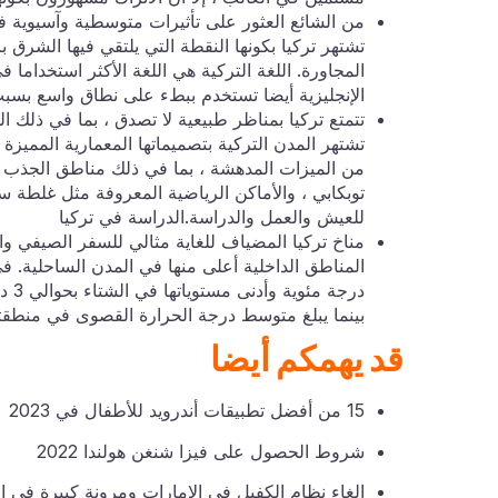
من الشائع العثور على تأثيرات متوسطية وآسيوية في 
تشتهر تركيا بكونها النقطة التي يلتقي فيها الشرق ب
المجاورة. اللغة التركية هي اللغة الأكثر استخداما في
الإنجليزية أيضا تستخدم ببطء على نطاق واسع بسب
تتمتع تركيا بمناظر طبيعية لا تصدق ، بما في ذلك 
تشتهر المدن التركية بتصميماتها المعمارية المميزة 
من الميزات المدهشة ، بما في ذلك مناطق الجذب 
توبكابي ، والأماكن الرياضية المعروفة مثل غلطة سر
للعيش والعمل والدراسة.الدراسة في تركيا
مناخ تركيا المضياف للغاية مثالي للسفر الصيفي وا
بينما يبلغ متوسط درجة الحرارة القصوى في منطقتي البحر
قد يهمكم أيضا
15 من أفضل تطبيقات أندرويد للأطفال في 2023
شروط الحصول على فيزا شنغن هولندا 2022
الغاء نظام الكفيل في الامارات ومرونة كبيرة في الح