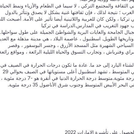
الثقافة والمجتمع التركي ، لا سيما في الطعام والأزياء ونمط الحياة.
الغرب ؛ نتيجة لذلك ، فإن ثقافتها غنية بشكل لا يصدق وتتأثر بالدول
 تركيا ، ولكن كان للعربية واللاتينية أيضا تأثير على الأمة. أصبحت الل
ب جهود التغريب في المدارس.الدراسة في تركيا
الجبال الجامحة والغابات البرية والشواطئ الجميلة على طول سواحلها.
وتاريخها الطويل. اسطنبول ، عاصمة البلاد ، هي مدينة مذهلة مع العدي
السياحي الشهيرة مثل المسجد الأزرق ، وجسر البوسفور ، وقصر
اي وفنرباش ، وتجارب التسوق والحياة الليلية الرائعة ، ومواقع رائعة
لشتاء البارد إلى حد ما. عادة ما تكون درجات الحرارة في الصيف في
المناطق الداخلية أعلى منها في المدن الساحلية. في المتوسط ، تشهد اسطنبول أعلى مستوياتها في الصيف بحوالي 29
درجة مئوية وأدنى مستوياتها في الشتاء بحوالي 3 درجة مئوية.متوسط درجة الحرارة الدنيا في أنقرة هو -7 درجة مئوية ،
 الأبيض المتوسط وجنوب شرق الأناضول 35 درجة مئوية.
صول على تأشيرة الإمارات 2022