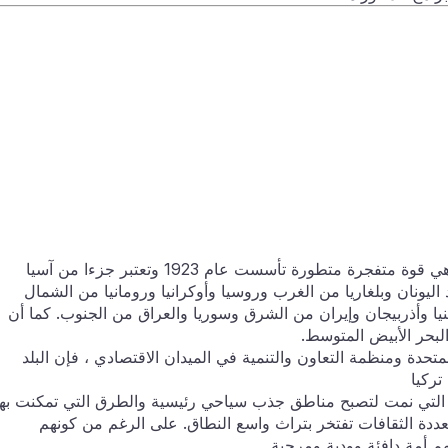
الجمهورية التركية ، الإمبراطورية العثمانية سابقا ، هي قوة متفجرة متطورة تأسست عام 1923 وتعتبر جزءا من آسيا
 اليونان وبلغاريا من الغرب وروسيا وأوكرانيا ورومانيا من الشمال
نيا وأذربيجان وإيران من الشرق وسوريا والعراق من الجنوب. كما أن
البحر الأبيض المتوسط.
تحدة ومنظمة التعاون والتنمية في الميدان الاقتصادي ، فإن البلد
تركيا
ية التي نمت لتصبح مناطق جذب سياحي رئيسية والطرق التي تمكنت بها
تعددة الثقافات تفتخر بتراث واسع النطاق. على الرغم من كونهم
م أمة دافئة وودية ومرحبة.