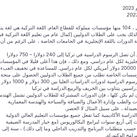
يوجد حاليا 166 جامعة مدرجة في الكتالوج المسجل ، 104 منها مؤسسات مملوكة للقطاع العام. اللغة التركية هي لغة ي
ذلك يجب على الطلاب الدوليين إكمال عام من تعليم اللغة التركية قب
ة الدورات باللغة الإنجليزية في الجامعات الخاصة ، على الرغم من أن
في الجامعات الحكومية على وجه الخصوص ، يمكن أن تصل الرسوم الدراسية في تركيا إلى 240 دولارا – 750 دولارا
دولار – 1500 دولار باللغة الإنجليزية لكل عام دراسي. ومع ذلك ، فإن هذا أعلى قليلا في المؤسسا
الخاصة ، حيث يتراوح من 6000 دولار أمريكي إلى 20000 دولار أمريكي لكل عام دراسي. للمساعدة في تخفيف العبء
لمؤسسات الخاصة تطلب من جميع الطلاب الدوليين الحصول على منحة
دراسية تتراوح بين 10 و 50 بالمائة. تتراوح تكلفة الرسوم الدراسية لدورات الدراسات العليا بين 300 دولار و 1000 دولار
اسيين يتناوب بين الخريف والربيع.الدراسة في تركيا
 لم يكن كلها ، فإن الدورات المشتركة للطلاب الدوليين تشمل الهندس
ت والطب وإدارة الأعمال والضيافة والسياحة والهندسة المعمارية
يدلة ، على سبيل المثال لا الحصر.
لدراسة الأكاديمية كما تفعل جميع مؤسسات التعليم العالي الدولية
 إلى أربع سنوات لبرامج البكالوريوس (مع خيار المدرسة الصيفية
 حسب متطلبات البرنامج والتدريب الداخلي وما إلى ذلك.) ، سنة إلى
رامج الدكتوراه.