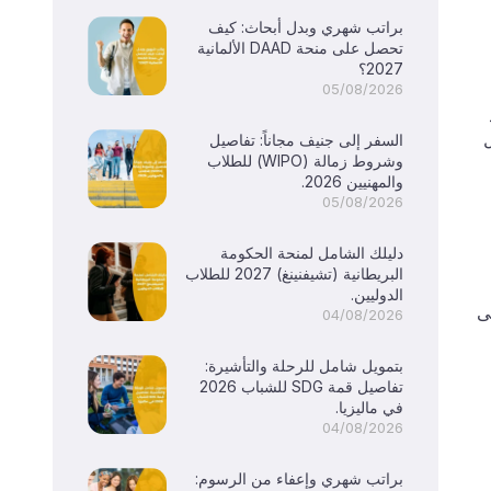
براتب شهري وبدل أبحاث: كيف
تحصل على منحة DAAD الألمانية
2027؟
05/08/2026
ل
السفر إلى جنيف مجاناً: تفاصيل
وشروط زمالة (WIPO) للطلاب
والمهنيين 2026.
05/08/2026
دليلك الشامل لمنحة الحكومة
البريطانية (تشيفنينغ) 2027 للطلاب
الدوليين.
ى
04/08/2026
بتمويل شامل للرحلة والتأشيرة:
تفاصيل قمة SDG للشباب 2026
في ماليزيا.
04/08/2026
براتب شهري وإعفاء من الرسوم: