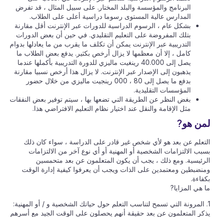
البرنامج والمؤسسة والبلد المختار. على سبيل المثال ، قد تفرض
المدارس عالية المستوى رسوما دراسية أعلى على الطلاب.
بشكل عام ، الرسوم الدراسية للدورات عبر الإنترنت أقل مقارنة
بتلك المفروضة على التعليم التقليدي. في حين أن بعض الدورات
التدريبية عبر الإنترنت يمكن أن تكلف ما يقرب من ما يعادلها بدوام
كامل ، إلا أن معظمها لا يزال أرخص بكثير. يدفع بعض الطلاب ما
يصل إلى 40.000 رينغيت ماليزي للدورة التدريبية بأكملها عندما
يذهبون إلى الإصدار عبر الإنترنت. لا يزال هذا أرخص نسبيا مقارنة
بدفع ما يصل إلى 80 ، 000 رينجيت ماليزي من خلال حضور
المؤسسات التقليدية.
بغض النظر عن الطريقة التي تضعها بها ، سيتم توفير بعض النفقات
مثل الإقامة والنقل عند اختيار نظام التعليم الافتراضي هذا.
لمن هو?
التعلم عن بعد هو لأي شخص غير قادر على الدراسة ، سواء كان ذلك
بسبب الالتزامات الشخصية أو المهنية أو أي نوع آخر من الالتزامات
الرئيسية. ومع ذلك ، يجب أن يكون المتعلمون عن بعد متحمسين
ومنضبطين ومعتمدين على الذات ويجب أن يعرفوا كيفية إدارة الوقت
بكفاءة.
ما هي المزايا?
1. المرونة التي تسمح لتناسب التعلم حول حياتك الشخصية و / أو المهنية:
يذكر المتعلمون عن بعد حقيقة أنهم يحصلون على الوقت الجيد مع أسرهم