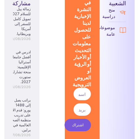
في
الشعبية
مشاركة
النشرة
زمالة ييل
منح
للسلام 2027:
الإخبارية
دراسية
تمويل كامل
لدينا
للسفر إلى
موضوعات
للحصول
أمريكا
عامة
وبريطانيا.
على
08/08/2026
معلومات
التحديث
ادرس في
أو الأخبار
أفضل جامعات
أستراليا
أو الرؤية
الإقليمية:
أو
منحة تشارلز
العروض
ستورت
2027.
الترويجية
08/08/2026
براتب يصل
إلى 1488
يورو: قدم الآن
على تدريب
منظمة الصحة
اشتراك
العالمية في
برلين.
07/08/2026