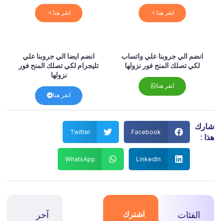
انقر هنا
انقر هنا
انضم الي جروبنا علي واتساب
انضم ايضا الي جروبنا علي
لكي تصلك المنح فور نزولها
تليجرام لكي تصلك المنح فور
نزولها
انقر هنا
انقر هنا
شارك
Twitter
Facebook
هذا :
WhatsApp
LinkedIn
الفئات
اشترك
آخر