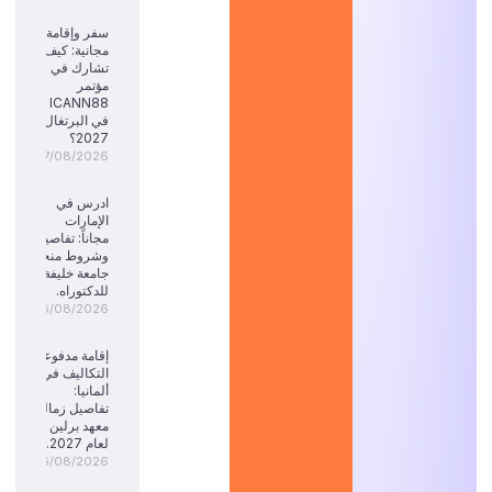
سفر وإقامة
مجانية: كيف
تشارك في
مؤتمر
ICANN88
في البرتغال
2027؟
07/08/2026
ادرس في
الإمارات
مجاناً: تفاصيل
وشروط منحة
جامعة خليفة
للدكتوراه.
06/08/2026
إقامة مدفوعة
التكاليف في
ألمانيا:
تفاصيل زمالة
معهد برلين
لعام 2027.
06/08/2026