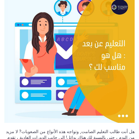
هل أنت طالب التعليم الصامت, وتواجه هذه الأنواع من الصعوبات? لا مزيد
من الندم ، حتى بالنسبة لك هناك بدائل! إلى جانب الدورات العادية ، تقدم