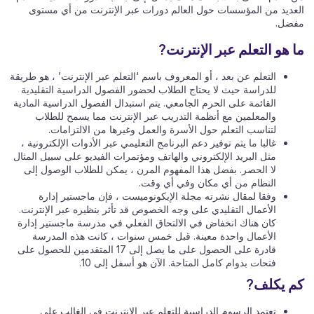
العديد من المؤسسات حول العالم دورات عبر الإنترنت من أي مستوى
مفضل.
ما هو التعلم عبر الإنترنت?
التعلم عن بعد ، أو المعروف باسم ‘التعلم عبر الإنترنت’ ، هو طريقة
للدراسة حيث لا يحتاج الطلاب لحضور الفصول الدراسية التقليدية
القائمة على الحرم الجامعي. يتم استبدال الفصول الدراسية المادية
والمعلمين مع أنظمة التدريب عبر الإنترنت مما يسمح للطلاب
لتناسب التعلم حول الأسرة والعمل وغيرها من الالتزامات.
غالبا ما يتم توفير دعم البرنامج التعليمي عبر الأدوات الإلكترونية ،
مثل البريد الإلكتروني والهاتف ومؤتمرات الفيديو على سبيل المثال
لا الحصر. بفضل هذا المفهوم المرن ، يمكن للطلاب الوصول إلى
النظام من أي مكان وفي أي وقت.
وفقا لمقال نشرته مجلة الإيكونوميست ، فإن ماجستير إدارة
الأعمال التقليدي على وجه الخصوص قد تأثر بنظيره عبر الإنترنت.
كان هناك انخفاض في الالتحاق الفعلي في مدرسة ماجستير إدارة
الأعمال واحدة معينة. قبل خمس سنوات ، كانت هذه المدرسة
قادرة على الحصول على ما يصل إلى 17 المتقدمين للحصول على
فتحات بدوام كامل المتاحة. الآن هو أسفل إلى 10.
كم يكلف?
تعتمد الرسوم الدراسية للتعلم عبر الإنترنت في الغالب على